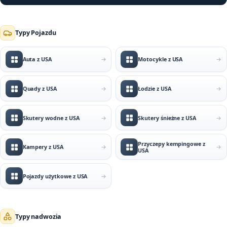
Typy Pojazdu
Auta z USA
Motocykle z USA
Quady z USA
Łodzie z USA
Skutery wodne z USA
Skutery śnieżne z USA
Przyczepy kempingowe z
Kampery z USA
USA
Pojazdy użytkowe z USA
Typy nadwozia