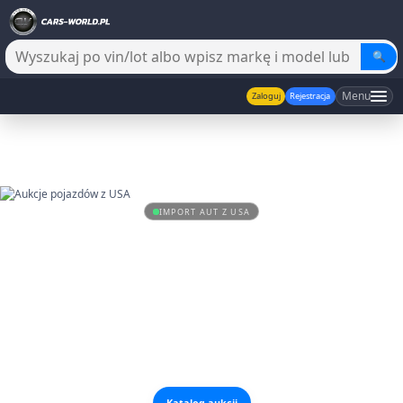
🔍
Menu
Zaloguj
Rejestracja
IMPORT AUT Z USA
Aukcje pojazdów z USA
online
Kup auto z USA bez zbędnych komplikacji
cars-world.pl sprawia, że importowanie pojazdów z Ameryki jest teraz
bardziej przystępne i komfortowe. Wybierz wymarzone auto, a my
zadbamy o bezpieczną dostawę pod Twój dom.
Katalog aukcji