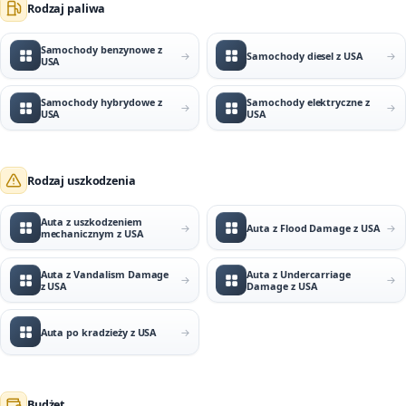
Rodzaj paliwa
Samochody benzynowe z
Samochody diesel z USA
USA
Samochody hybrydowe z
Samochody elektryczne z
USA
USA
Rodzaj uszkodzenia
Auta z uszkodzeniem
Auta z Flood Damage z USA
mechanicznym z USA
Auta z Vandalism Damage
Auta z Undercarriage
z USA
Damage z USA
Auta po kradzieży z USA
Budżet