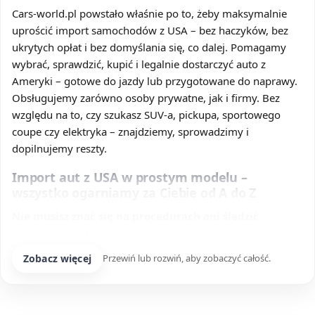
Cars-world.pl powstało właśnie po to, żeby maksymalnie
uprościć import samochodów z USA – bez haczyków, bez
ukrytych opłat i bez domyślania się, co dalej. Pomagamy
wybrać, sprawdzić, kupić i legalnie dostarczyć auto z
Ameryki – gotowe do jazdy lub przygotowane do naprawy.
Obsługujemy zarówno osoby prywatne, jak i firmy. Bez
względu na to, czy szukasz SUV-a, pickupa, sportowego
coupe czy elektryka – znajdziemy, sprowadzimy i
dopilnujemy reszty.
Import aut z USA w prostym modelu –
wszystko ogarniamy za Ciebie od A do Z
Nie musisz znać się na procedurach ani śledzić
statków z kontenerami.
Wystarczy, że wskażesz model
lub budżet, a my zajmujemy się całością procesu. Od lat
Zobacz więcej
Przewiń lub rozwiń, aby zobaczyć całość.
organizujemy
import aut z USA
, pracując na realnych
danych, sprawdzonych aukcjach i jasnych zasadach.
W ramach usługi: