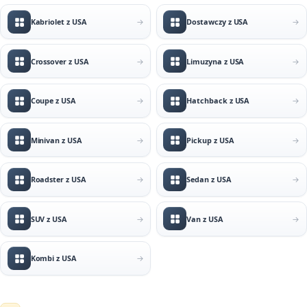
Kabriolet z USA
Dostawczy z USA
Crossover z USA
Limuzyna z USA
Coupe z USA
Hatchback z USA
Minivan z USA
Pickup z USA
Roadster z USA
Sedan z USA
SUV z USA
Van z USA
Kombi z USA