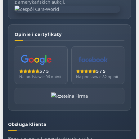
z amerykańskich aukcji.
Bez pośredników. Bez ryzyka.
Bez stresu, bez haczyków – import
samochodów z USA może być naprawdę
bezproblemowy
Opinie i certyfikaty
Import aut z Ameryki nie musi być dla Ciebie źródłem
stresu.
To my ogarniamy papierologię, logistyki i ryzyka –
Ty decydujesz, czy chcesz pojazd gotowy do jazdy, czy do
lekkiej naprawy. Wszystko dopasowane do Twoich
oczekiwań.
5 / 5
5 / 5
Na podstawie 96 opinii
Na podstawie 82 opinii
Dlaczego klienci wybierają cars-world.pl?
stała, jasna opłata
za usługę (bez zaskoczeń),
pełna transparentność – dostajesz zdjęcia, raporty i
kosztorysy
,
Obsługa klienta
kontakt z realną osobą
, która naprawdę zna się na tym,
Biuro czynne od poniedziałku do piątku