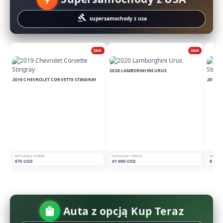
gavel
supersamochody z usa
IAAI
IAAI
2020 LAMBORGHINI URUS
2019 CHEVROLET CORVETTE STINGRAY
2019 C
AKTUALNA OFERTA
AKTUALNA OFERTA
AKTUAL
675 USD
61 000 USD
8 900
Auta z opcją Kup Teraz
shopping_bag