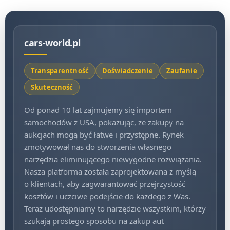
wyszukujemy auta na amerykańskich aukcjach
samochodowych (Copart,
IAAI
)
,
cars-world.pl
sprawdzamy historię VIN i raporty CARFAX
,
Transparentność
Doświadczenie
Zaufanie
organizujemy transport lokalny i morski
,
Skuteczność
załatwiamy formalności celne i opłaty
,
Od ponad 10 lat zajmujemy się importem
samochodów z USA, pokazując, że zakupy na
aukcjach mogą być łatwe i przystępne. Rynek
dostarczamy samochód pod Twój dom
,
zmotywował nas do stworzenia własnego
narzędzia eliminującego niewygodne rozwiązania.
pomagamy z rejestracją i ubezpieczeniem
, jeśli
Nasza platforma została zaprojektowana z myślą
chcesz.
o klientach, aby zagwarantować przejrzystość
kosztów i uczciwe podejście do każdego z Was.
Teraz udostępniamy to narzędzie wszystkim, którzy
To wszystko w modelu, w którym płacisz
stałą prowizję –
szukają prostego sposobu na zakup aut
2 000 zł brutto
za pełną obsługę.
Bez ukrytych kosztów.