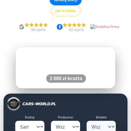
Jak To Działa
5,0
5,0
96 opinii
82 opinii
PONAD
10
LAT DOŚWIADCZENIA
Stała prowizja za pełną obsługę importu
2 000 zł brutto
Rodzaj
Producenci
Modele