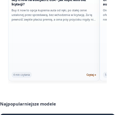
licytacji?
auto z 
Buy it now to opcja kupienia auta od ręki, po stałej cenie
On approv
ustalonej przez sprzedawcę, bez wchodzenia w licytację. Za tę
ofertę, 
pewność zwykle płacisz premię, a cena przy przycisku nigdy nie
nie jest 
jest kosztem końcowym.
4 min czytania
Czytaj
→
5 min cz
Najpopularniejsze modele