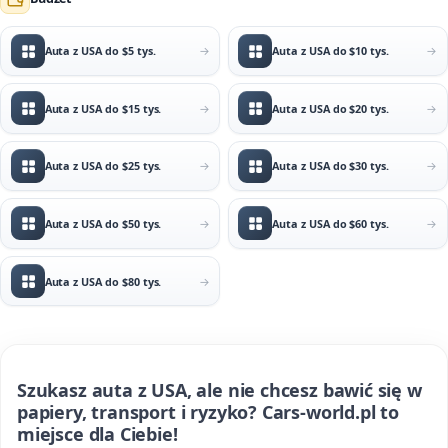
Auta z USA do $5 tys.
Auta z USA do $10 tys.
Auta z USA do $15 tys.
Auta z USA do $20 tys.
Auta z USA do $25 tys.
Auta z USA do $30 tys.
Auta z USA do $50 tys.
Auta z USA do $60 tys.
Auta z USA do $80 tys.
Szukasz auta z USA, ale nie chcesz bawić się w
papiery, transport i ryzyko? Cars-world.pl to
miejsce dla Ciebie!