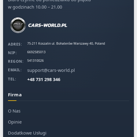
co robi,
w godzinach 10.00 – 21.00
szybki czas realizacji – zwykle 6–10 tygodni
,
możliwość zamówienia
ubezpieczenia, finansowania i
opinii rzeczoznawcy
,
75-211 Koszalin ul. Bohaterów Warszawy 40, Poland
ADRES:
6692585013
NIP:
ponad 10 lat doświadczenia w imporcie aut ze
541310026
REGON:
Stanów Zjednoczonych
.
support@cars-world.pl
EMAIL:
+48 731 298 346
TEL:
Nie musisz znać rynku amerykańskiego. Nie musisz niczego
licytować sam. Wystarczy, że się zgłosisz – resztą zajmiemy
Firma
się my.
Amerykańskie aukcje samochodowe bez
O Nas
tajemnic – wybierasz, licytujemy, dostarczamy
Opinie
Większość pojazdów sprowadzamy z dwóch głównych
Dodatkowe Usługi
źródeł: Copart i IAAI.
To właśnie tam odbywają się