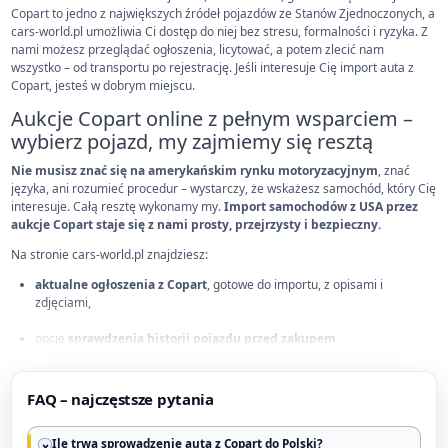
Copart to jedno z największych źródeł pojazdów ze Stanów Zjednoczonych, a
cars-world.pl umożliwia Ci dostęp do niej bez stresu, formalności i ryzyka. Z
nami możesz przeglądać ogłoszenia, licytować, a potem zlecić nam
wszystko – od transportu po rejestrację. Jeśli interesuje Cię import auta z
Copart, jesteś w dobrym miejscu.
Aukcje Copart online z pełnym wsparciem –
wybierz pojazd, my zajmiemy się resztą
Nie musisz znać się na amerykańskim rynku motoryzacyjnym
, znać
języka, ani rozumieć procedur – wystarczy, że wskażesz samochód, który Cię
interesuje. Całą resztę wykonamy my.
Import samochodów z USA przez
aukcje Copart staje się z nami prosty, przejrzysty i bezpieczny.
Na stronie cars-world.pl znajdziesz:
aktualne ogłoszenia z Copart
, gotowe do importu, z opisami i
zdjęciami,
opcję
sprawdzenia historii pojazdu przed zakupem
,
pełne wsparcie na każdym etapie – od licytacji po odbiór auta w
Polsce
.
FAQ – najczęstsze pytania
Wielu naszych klientów nie korzystało wcześniej z aukcji – dziś wracają po
Ile trwa sprowadzenie auta z Copart do Polski?