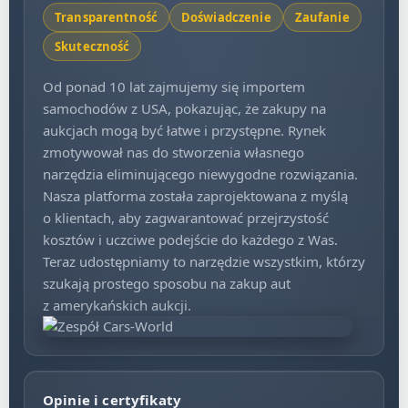
transparentnych danych i zdjęć prosto z aukcji
.
Transparentność
Doświadczenie
Zaufanie
Skuteczność
Jeśli chcesz, pomożemy Ci również wyszukać pojazd na zamówienie –
wystarczy się z nami skontaktować.
Od ponad 10 lat zajmujemy się importem
Jak wygląda proces licytacji i zakupu na aukcji
samochodów z USA, pokazując, że zakupy na
Copart z pomocą cars-world.pl?
aukcjach mogą być łatwe i przystępne. Rynek
Licytacja auta z Copart może wydawać się skomplikowana – ale tylko
zmotywował nas do stworzenia własnego
wtedy, gdy działasz samodzielnie.
Z nami cały proces jest uproszczony do
narzędzia eliminującego niewygodne rozwiązania.
minimum.
Nie musisz zakładać konta na Copart, znać języka, ani znać
Nasza platforma została zaprojektowana z myślą
zasad aukcji – robimy to za Ciebie.
o klientach, aby zagwarantować przejrzystość
Jak to działa?
kosztów i uczciwe podejście do każdego z Was.
Wybierasz auto z naszej bazy ogłoszeń lub wskazujesz model, którego
Teraz udostępniamy to narzędzie wszystkim, którzy
szukasz.
szukają prostego sposobu na zakup aut
My weryfikujemy stan, historię i opłacalność zakupu.
z amerykańskich aukcji.
Licytujemy
w Twoim imieniu, zgodnie z ustalonym wcześniej
budżetem
.
Po wygraniu aukcji organizujemy wszystkie formalności:
transport,
odprawę celną, opłaty, legalizację
.
Opinie i certyfikaty