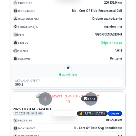
206 836,0 km
PRZEBIEG
speed
Ma - Cert Of Title-Reconstrctd Coll
DOKUMENT
article
Drobne uszkodzenia
USZKODZENIA
report_problem
mendon, ma
LOKALIZACJA
location_on
4JGDF7CE1EA323941
VIN
Odpala i rusza
STATUS
check_circle
4.6l 8
SILNIK
Benzyna
PALIWO
local_gas_station
star
2d 19h 13m
AKTUALNA OFERTA
500 $
chevron_left
chevron_right
photo_camera
1 / 13
2025 TOYOTA RAV4 XLE
2026-08-10 16:00
C-98249005
💰 11,875$ – 20,750$
Copart
calendar_today
content_copy
10 929,0 km
PRZEBIEG
speed
Fl - Cert Of Title Slvg Rebuildable
DOKUMENT
article