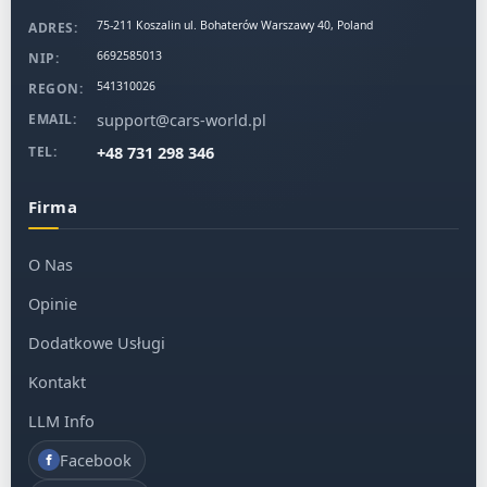
możesz liczyć na
wsparcie rzeczoznawcy, finansowanie,
75-211 Koszalin ul. Bohaterów Warszawy 40, Poland
ADRES:
ubezpieczenie
i wiele więcej.
6692585013
NIP:
Nie działamy jak pośrednicy z ogłoszeń.
Jesteśmy firmą z
541310026
REGON:
doświadczeniem, sprawdzoną strukturą i zespołem, który działa w Twoim
support@cars-world.pl
EMAIL:
imieniu z dbałością o każdy szczegół. Kupujesz auto z Copart?
Nie ryzykuj –
wybierz cars-world.pl.
+48 731 298 346
TEL:
Firma
O Nas
Opinie
Dodatkowe Usługi
Kontakt
LLM Info
Facebook