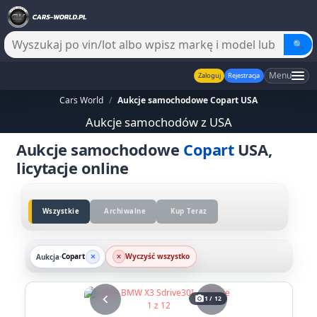
🔍
Menu
Zaloguj
Rejestracja
Cars World
/
Aukcje samochodowe Copart USA
Aukcje samochodów z USA
Aukcje samochodowe
Copart
USA,
licytacje online
Wszystkie
Archiwalne
Kup Teraz
Copart
Wyczyść wszystko
Aukcja
•
chevron_left
chevron_right
photo_camera
1 / 12