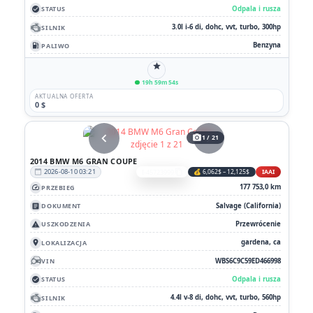
Odpala i rusza
STATUS
check_circle
3.0l i-6 di, dohc, vvt, turbo, 300hp
SILNIK
Benzyna
PALIWO
local_gas_station
star
19h 59m 54s
AKTUALNA OFERTA
0 $
chevron_left
chevron_right
photo_camera
1 / 21
2014 BMW M6 GRAN COUPE
2026-08-10 03:21
I-45723999
💰 6,062$ – 12,125$
IAAI
calendar_today
content_copy
177 753,0 km
PRZEBIEG
speed
Salvage (California)
DOKUMENT
article
Przewrócenie
USZKODZENIA
report_problem
gardena, ca
LOKALIZACJA
location_on
WBS6C9C59ED466998
VIN
Odpala i rusza
STATUS
check_circle
4.4l v-8 di, dohc, vvt, turbo, 560hp
SILNIK