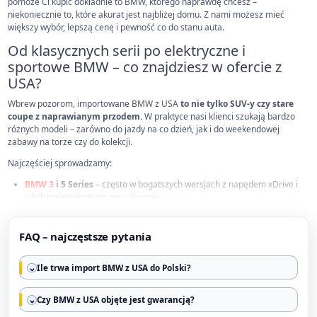
pomoże Ci kupić dokładnie to BMW, którego naprawdę chcesz –
niekoniecznie to, które akurat jest najbliżej domu. Z nami możesz mieć
większy wybór, lepszą cenę i pewność co do stanu auta.
Od klasycznych serii po elektryczne i
sportowe BMW – co znajdziesz w ofercie z
USA?
Wbrew pozorom, importowane BMW z USA
to nie tylko SUV-y czy stare
coupe z naprawianym przodem.
W praktyce nasi klienci szukają bardzo
różnych modeli – zarówno do jazdy na co dzień, jak i do weekendowej
zabawy na torze czy do kolekcji.
Najczęściej sprowadzamy:
BMW 3
i 5 Series
– często w bogatszych wersjach z napędem xDrive i
silnikami niedostępnymi w Europie,
BMW X3
, X5 i X7
– auta rodzinne, świetnie utrzymane, często
FAQ – najczęstsze pytania
bezwypadkowe,
Modele M
–
M3
, M4, M5 – szczególnie te, które w Europie są
Ile trwa import BMW z USA do Polski?
niedostępne lub kosztują o 30–50% więcej,
BMW i3
, i8, iX
– idealne na miejską elektryczną rewolucję w dobrym
Czy BMW z USA objęte jest gwarancją?
stylu,