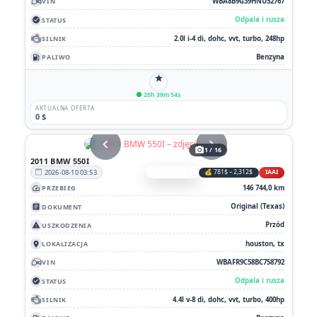
WBA8B9G39HNU52767
VIN
Odpala i rusza
STATUS
check_circle
2.0l i-4 di, dohc, vvt, turbo, 248hp
SILNIK
Benzyna
PALIWO
local_gas_station
star
20h 39m 54s
AKTUALNA OFERTA
0 $
chevron_left
chevron_right
photo_camera
1 / 16
2011 BMW 550I
2026-08-10 03:53
I-45556763
💰 781$ – 2,312$
IAAI
calendar_today
content_copy
146 744,0 km
PRZEBIEG
speed
Original (Texas)
DOKUMENT
article
Przód
USZKODZENIA
report_problem
houston, tx
LOKALIZACJA
location_on
WBAFR9C58BC758792
VIN
Odpala i rusza
STATUS
check_circle
4.4l v-8 di, dohc, vvt, turbo, 400hp
SILNIK