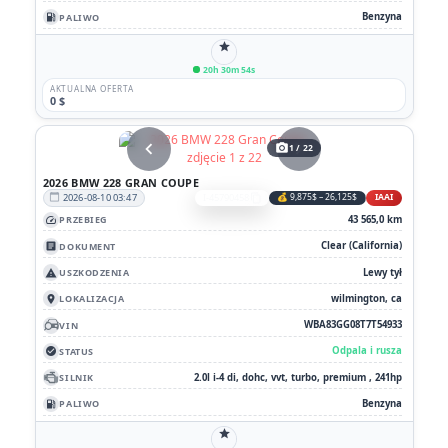
Benzyna
PALIWO
local_gas_station
star
20h 30m 54s
AKTUALNA OFERTA
0 $
chevron_left
chevron_right
photo_camera
1 / 22
2026 BMW 228 GRAN COUPE
2026-08-10 03:47
I-45790458
💰 9,875$ – 26,125$
IAAI
calendar_today
content_copy
43 565,0 km
PRZEBIEG
speed
Clear (California)
DOKUMENT
article
Lewy tył
USZKODZENIA
report_problem
wilmington, ca
LOKALIZACJA
location_on
WBA83GG08T7T54933
VIN
Odpala i rusza
STATUS
check_circle
2.0l i-4 di, dohc, vvt, turbo, premium , 241hp
SILNIK
Benzyna
PALIWO
local_gas_station
star