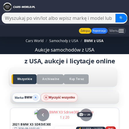
🔍
Menu
Zaloguj
Rejestracja
Cars World
/
Samochody z USA
/
BMW z USA
Aukcje samochodów z USA
BMW
z USA, aukcje i licytacje online
Wszystkie
Archiwalne
Kup Teraz
BMW
Wyczyść wszystko
Marka
•
chevron_left
chevron_right
photo_camera
1 / 20
2021 BMW X3 SDRIVE30I
2026-08-10 02:45
I-44971033
💰 11,000$ – 14,000$
IAAI
calendar_today
content_copy