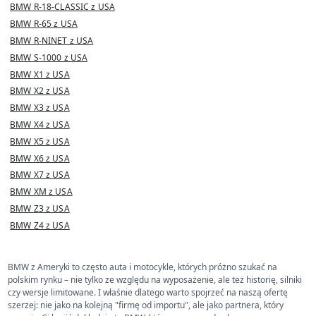
BMW R-18-CLASSIC z USA
BMW R-65 z USA
BMW R-NINET z USA
BMW S-1000 z USA
BMW X1 z USA
BMW X2 z USA
BMW X3 z USA
BMW X4 z USA
BMW X5 z USA
BMW X6 z USA
BMW X7 z USA
BMW XM z USA
BMW Z3 z USA
BMW Z4 z USA
BMW z Ameryki to często auta i motocykle, których próżno szukać na
polskim rynku – nie tylko ze względu na wyposażenie, ale też historię, silniki
czy wersje limitowane. I właśnie dlatego warto spojrzeć na naszą ofertę
szerzej: nie jako na kolejną "firmę od importu", ale jako partnera, który