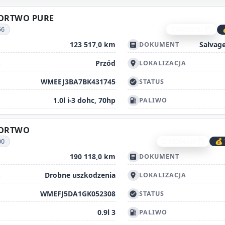
FORTWO PURE
56
I-44989789
content_copy
123 517,0 km
Salvage
DOKUMENT
article
Przód
A
LOKALIZACJA
location_on
WMEEJ3BA7BK431745
STATUS
check_circle
1.0l i-3 dohc, 70hp
PALIWO
local_gas_station
FORTWO
00
C-63064126
💰 
content_copy
190 118,0 km
DOKUMENT
article
Drobne uszkodzenia
A
LOKALIZACJA
location_on
WMEFJ5DA1GK052308
STATUS
check_circle
0.9l 3
PALIWO
local_gas_station