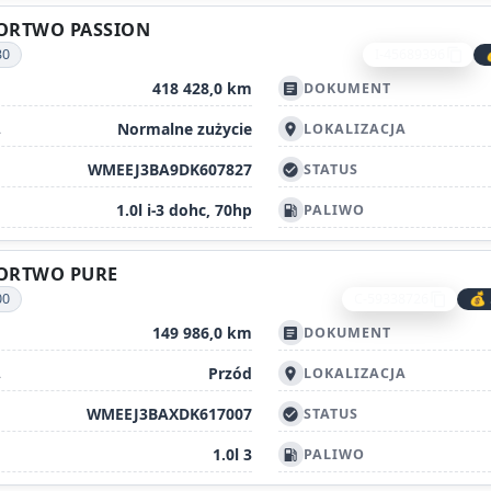
FORTWO PASSION
30
I-45689396
content_copy
418 428,0 km
DOKUMENT
article
Normalne zużycie
A
LOKALIZACJA
location_on
WMEEJ3BA9DK607827
STATUS
check_circle
1.0l i-3 dohc, 70hp
PALIWO
local_gas_station
FORTWO PURE
00
C-59338726
💰 
content_copy
149 986,0 km
DOKUMENT
article
Przód
A
LOKALIZACJA
location_on
WMEEJ3BAXDK617007
STATUS
check_circle
1.0l 3
PALIWO
local_gas_station