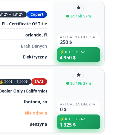
star
,312$ – 4,812$
Copart
3d 16h 57m
Fl - Certificate Of Title
orlando, fl
AKTUALNA OFERTA
250 $
Brak Danych
⚡
KUP TERAZ
Elektryczny
4 950 $
star
💰 500$ – 1,500$
IAAI
3d 19h 27m
 Dealer Only (California)
fontana, ca
AKTUALNA OFERTA
0 $
Nie odpala
⚡
KUP TERAZ
Benzyna
1 325 $