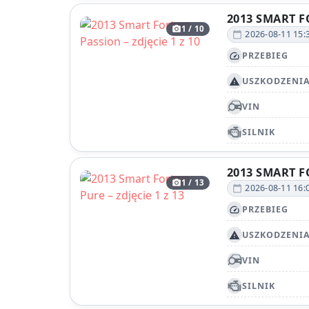
2013 SMART 
1 / 10
photo_camera
2026-08-11 15:
calendar_today
PRZEBIEG
speed
USZKODZENI
report_problem
VIN
SILNIK
2013 SMART 
1 / 13
photo_camera
2026-08-11 16:
calendar_today
PRZEBIEG
speed
USZKODZENI
report_problem
VIN
SILNIK