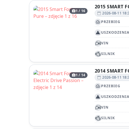
2015 SMART 
1 / 16
photo_camera
2026-08-11 18:
calendar_today
PRZEBIEG
speed
USZKODZENI
report_problem
VIN
SILNIK
2014 SMART F
1 / 14
photo_camera
2026-08-11 18:
calendar_today
PRZEBIEG
speed
USZKODZENI
report_problem
VIN
SILNIK