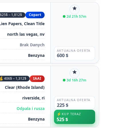
star
625$ – 1,812$
Copart
2d 21h 57m
Lien Papers, Clean Title
north las vegas, nv
Brak Danych
AKTUALNA OFERTA
600 $
Benzyna
star
💰 406$ – 1,312$
IAAI
3d 16h 27m
Clear (Rhode Island)
riverside, ri
AKTUALNA OFERTA
225 $
Odpala i rusza
⚡
KUP TERAZ
Benzyna
525 $