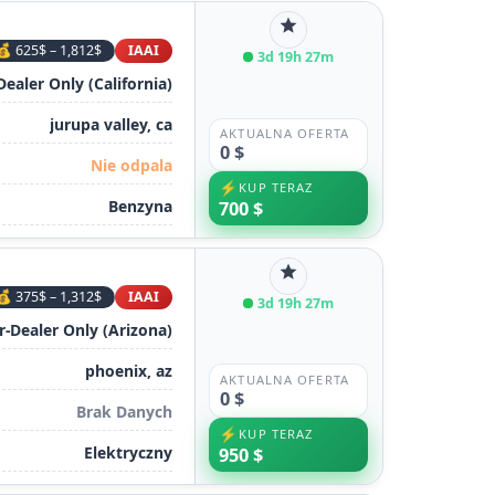
star
💰 625$ – 1,812$
IAAI
3d 19h 27m
 Dealer Only (California)
jurupa valley, ca
AKTUALNA OFERTA
0 $
Nie odpala
⚡
KUP TERAZ
Benzyna
700 $
star
💰 375$ – 1,312$
IAAI
3d 19h 27m
r-Dealer Only (Arizona)
phoenix, az
AKTUALNA OFERTA
0 $
Brak Danych
⚡
KUP TERAZ
Elektryczny
950 $