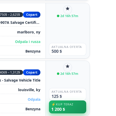
star
750$ – 2,625$
Copart
2d 16h 57m
Ny - Mv-907A Salvage Certificate
marlboro, ny
Odpala i rusza
AKTUALNA OFERTA
500 $
Benzyna
star
406$ – 1,312$
Copart
2d 16h 57m
x - Salvage Vehicle Title
louisville, ky
AKTUALNA OFERTA
125 $
Odpala
⚡
KUP TERAZ
Benzyna
1 200 $