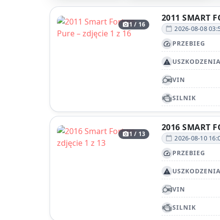
2011 SMART 
1 / 16
photo_camera
2026-08-08 03:
calendar_today
PRZEBIEG
speed
USZKODZENI
report_problem
VIN
SILNIK
2016 SMART 
1 / 13
photo_camera
2026-08-10 16:
calendar_today
PRZEBIEG
speed
USZKODZENI
report_problem
VIN
SILNIK