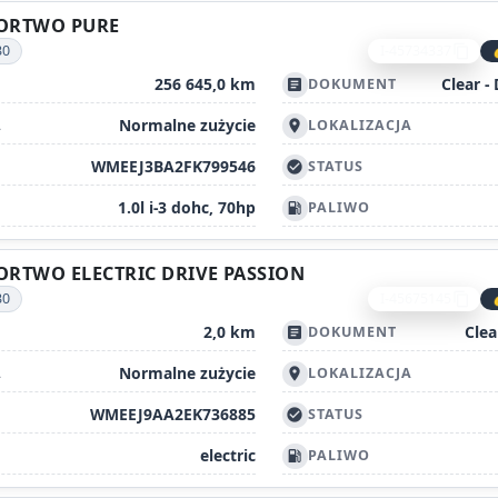
FORTWO PURE
30
I-45734337
content_copy
256 645,0 km
Clear -
DOKUMENT
article
Normalne zużycie
A
LOKALIZACJA
location_on
WMEEJ3BA2FK799546
STATUS
check_circle
1.0l i-3 dohc, 70hp
PALIWO
local_gas_station
ORTWO ELECTRIC DRIVE PASSION
30
I-45675145
content_copy
2,0 km
Clea
DOKUMENT
article
Normalne zużycie
A
LOKALIZACJA
location_on
WMEEJ9AA2EK736885
STATUS
check_circle
electric
PALIWO
local_gas_station