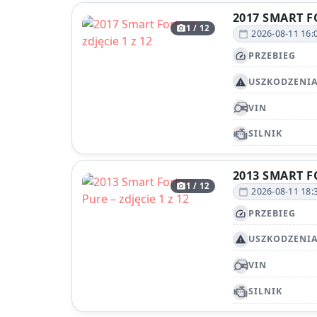
2017 SMART 
1 / 12
photo_camera
2026-08-11 16:
calendar_today
PRZEBIEG
speed
USZKODZENI
report_problem
VIN
SILNIK
2013 SMART 
1 / 12
photo_camera
2026-08-11 18:
calendar_today
PRZEBIEG
speed
USZKODZENI
report_problem
VIN
SILNIK