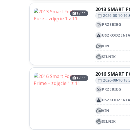
2013 SMART 
1 / 11
photo_camera
2026-08-10 16:
calendar_today
PRZEBIEG
speed
USZKODZENI
report_problem
VIN
SILNIK
2016 SMART 
1 / 11
photo_camera
2026-08-10 18:
calendar_today
PRZEBIEG
speed
USZKODZENI
report_problem
VIN
SILNIK