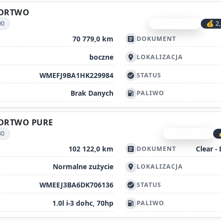
FORTWO
00
C-48417796
💰 2
content_copy
70 779,0 km
DOKUMENT
article
boczne
A
LOKALIZACJA
location_on
WMEFJ9BA1HK229984
STATUS
check_circle
Brak Danych
PALIWO
local_gas_station
FORTWO PURE
30
I-45759317
content_copy
102 122,0 km
Clear -
DOKUMENT
article
Normalne zużycie
A
LOKALIZACJA
location_on
WMEEJ3BA6DK706136
STATUS
check_circle
1.0l i-3 dohc, 70hp
PALIWO
local_gas_station