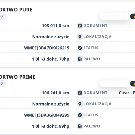
FORTWO PURE
30
I-45703951
content_copy
103 011,0 km
DOKUMENT
article
Normalne zużycie
A
LOKALIZACJA
location_on
WMEEJ3BA7DK626215
STATUS
check_circle
1.0l i-3 dohc, 70hp
PALIWO
local_gas_station
FORTWO PRIME
30
I-45735009
content_copy
106 241,0 km
DOKUMENT
article
Normalne zużycie
A
LOKALIZACJA
location_on
WMEFJ5DA3GK049295
STATUS
check_circle
1.0l i-3 dohc, 89hp
PALIWO
local_gas_station