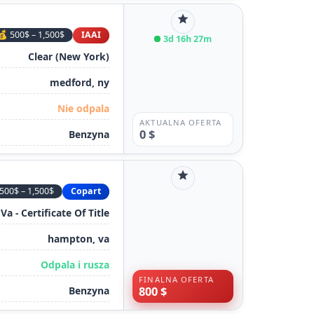
star
💰 500$ – 1,500$
IAAI
3d 16h 27m
Clear (New York)
medford, ny
Nie odpala
AKTUALNA OFERTA
0 $
Benzyna
star
500$ – 1,500$
Copart
Va - Certificate Of Title
hampton, va
Odpala i rusza
FINALNA OFERTA
Benzyna
800 $