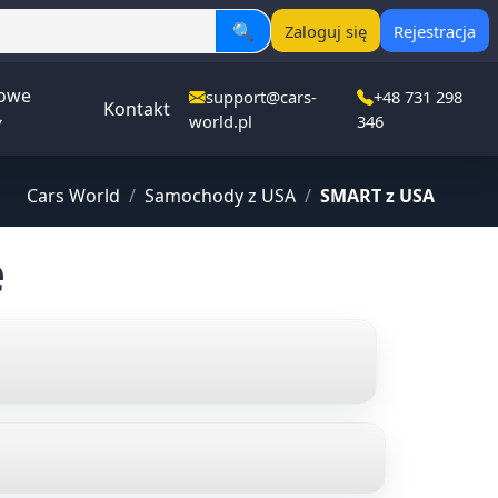
🔍
Zaloguj się
Rejestracja
owe
support@cars-
+48 731 298
Kontakt
▾
world.pl
346
Cars World
/
Samochody z USA
/
SMART z USA
e