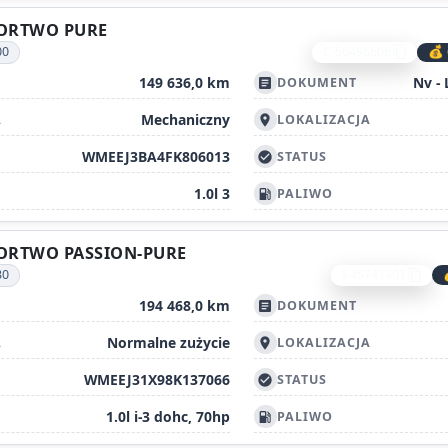
FORTWO PURE
00
C-56496606
💰 
content_copy
149 636,0 km
Nv - 
DOKUMENT
article
Mechaniczny
A
LOKALIZACJA
location_on
WMEEJ3BA4FK806013
STATUS
check_circle
1.0l 3
PALIWO
local_gas_station
FORTWO PASSION-PURE
30
I-45741401
content_copy
194 468,0 km
DOKUMENT
article
Normalne zużycie
A
LOKALIZACJA
location_on
WMEEJ31X98K137066
STATUS
check_circle
1.0l i-3 dohc, 70hp
PALIWO
local_gas_station