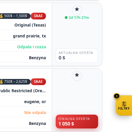
star
💰 500$ – 1,500$
IAAI
2d 17h 27m
Original (Texas)
grand prairie, tx
Odpala i rusza
AKTUALNA OFERTA
0 $
Benzyna
star
💰 750$ – 2,625$
IAAI
Clear - Public Restricted (Oregon)
1
eugene, or
FILTRY
Nie odpala
FINALNA OFERTA
Benzyna
1 050 $