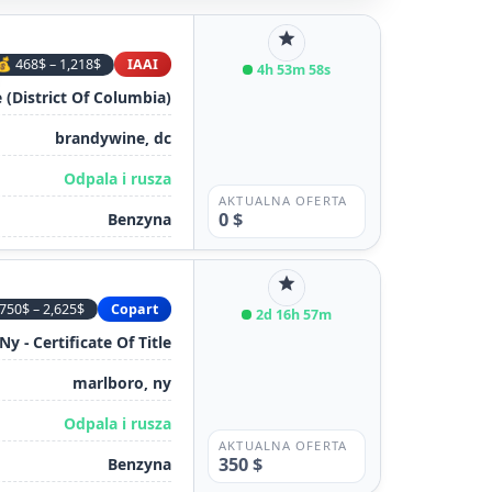
star
💰 468$ – 1,218$
IAAI
4h 53m 58s
 (District Of Columbia)
brandywine, dc
Odpala i rusza
AKTUALNA OFERTA
0 $
Benzyna
star
750$ – 2,625$
Copart
2d 16h 57m
Ny - Certificate Of Title
marlboro, ny
Odpala i rusza
AKTUALNA OFERTA
350 $
Benzyna