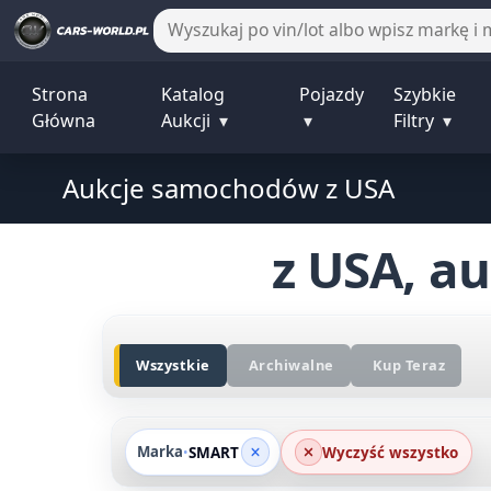
Strona
Katalog
Pojazdy
Szybkie
Główna
Aukcji
▾
▾
Filtry
▾
Aukcje samochodów z USA
SMART
z USA, auk
Wszystkie
Archiwalne
Kup Teraz
Marka
•
SMART
Wyczyść wszystko