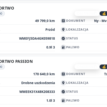
FORTWO
00
C-61778116
💰 
content_copy
49 799,0 km
DOKUMENT
article
Przód
A
LOKALIZACJA
location_on
WMEFJ5DA4GK059818
STATUS
check_circle
0.9l 3
PALIWO
local_gas_station
FORTWO PASSION
00
C-54220726
💰 
content_copy
170 640,0 km
T
DOKUMENT
article
Drobne uszkodzenia
A
LOKALIZACJA
location_on
WMEEK31X48K208333
STATUS
check_circle
1.0l 3
PALIWO
local_gas_station