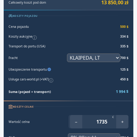
13 850,00 zł
Całkowity koszt pod dom
KOSZTY POJAZDU
Cena pojazdu
500 $
Koszty aukcyjne
334 $
Transport do portu (USA)
335 $
Fracht
700 $
Ubezpieczenie transportu
125 $
Usługa cars-world.pl (+VAT)
450 $
1 994 $
Suma (pojazd + transport)
KOSZTY CELNE
€
−
+
Wartość celna