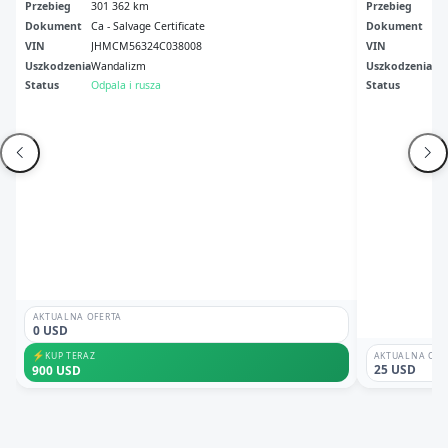
Przebieg
301 362 km
Przebieg
21
Dokument
Ca - Salvage Certificate
Dokument
Cle
VIN
JHMCM56324C038008
VIN
1H
Uszkodzenia
Wandalizm
Uszkodzenia
Pr
Status
Odpala i rusza
Status
Ni
AKTUALNA OFERTA
0 USD
⚡
KUP TERAZ
AKTUALNA OFE
25 USD
900 USD