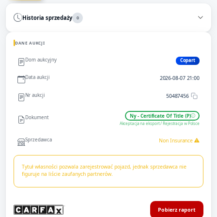
Historia sprzedaży
0
DANE AUKCJI
Dom aukcyjny
Copart
Data aukcji
2026-08-07 21:00
Nr aukcji
50487456
Ny - Certificate Of Title (P)
Dokument
Akceptacja na eksport / Rejestracja w Polsce
Sprzedawca
Non Insurance
Tytuł własności pozwala zarejestrować pojazd, jednak sprzedawca nie
figuruje na liście zaufanych partnerów.
Pobierz raport