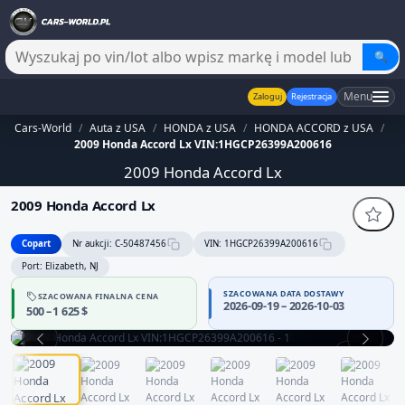
🔍
Menu
Zaloguj
Rejestracja
Cars-World
/
Auta z USA
/
HONDA z USA
/
HONDA ACCORD z USA
/
2009 Honda Accord Lx VIN:1HGCP26399A200616
2009 Honda Accord Lx
2009 Honda Accord Lx
Copart
Nr aukcji: C-50487456
VIN: 1HGCP26399A200616
Port: Elizabeth, NJ
SZACOWANA DATA DOSTAWY
SZACOWANA FINALNA CENA
Sprzedawca bez potwierdzonej wiarygodności — część danych
2026-09-19 – 2026-10-03
500 – 1 625 $
może być niepełna
Zachowaj ostrożność i dokładnie zweryfikuj historię pojazdu.
1 / 12