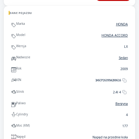
DANE POJAZDU
Marka
HONDA
Model
HONDA ACCORD
Wersja
LX
Nadwozie
Sedan
Rok
2009
VIN
1HGCP26399A200616
Silnik
2.4l 4
Paliwo
Benzyna
Cylindry
4
Moc (KM)
177
Napęd
Napęd na przednie koła