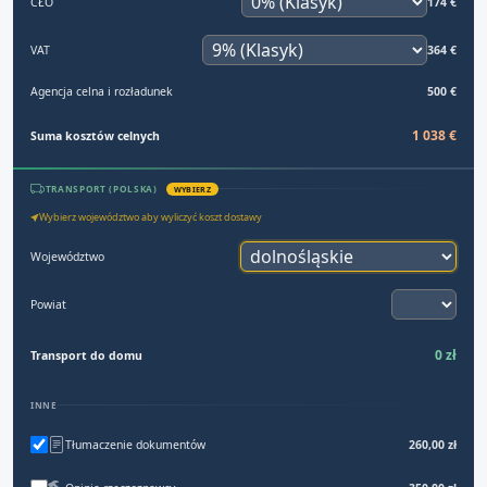
CŁO
174 €
VAT
364 €
Agencja celna i rozładunek
500 €
1 038 €
Suma kosztów celnych
TRANSPORT (POLSKA)
WYBIERZ
Wybierz województwo aby wyliczyć koszt dostawy
Województwo
Powiat
0 zł
Transport do domu
INNE
Tłumaczenie dokumentów
260,00 zł