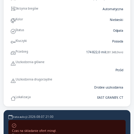
Skrzynia biegów
Automatyczna
Kolor
Niebieski
Status
Odpala
Kluczyki
Posiada
Przebieg
174 822,0 mil
(281 348,0 km)
Uszkodzenia główne
Przód
Uszkodzenia drugorzędne
Drobne uszkodzenia
Lokalizacja
EAST GRANBY, CT
2026-08-07 21:00
Data aukcji:
Czas na składanie ofert minął.