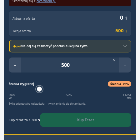
Skontaktuj się z
cars-world.pl
0
$
Aktualna oferta
500
Twoja oferta
$
Nie daj się zaskoczyć podczas aukcji na żywo
$
−
+
Szansa wygranej
Średnia · 25%
500$
50%
1 625$
MIN
MAX
Tylko orientacyjna wskazówka — rynek zmienia się dynamicznie.
Kup Teraz
Kup teraz za
1 300 $