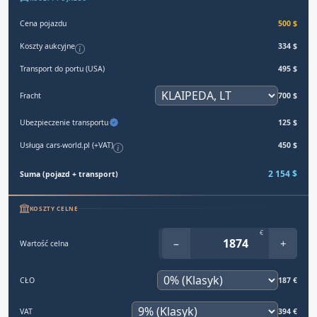
Cena pojazdu
500 $
Koszty aukcyjne
334 $
Transport do portu (USA)
495 $
Fracht
700 $
Ubezpieczenie transportu
125 $
Usługa cars-world.pl (+VAT)
450 $
2 154 $
Suma (pojazd + transport)
KOSZTY CELNE
€
−
+
Wartość celna
CŁO
187 €
VAT
394 €