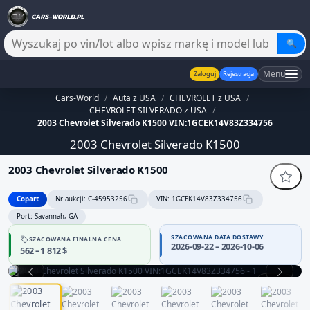
🔍
Menu
Zaloguj
Rejestracja
Cars-World
/
Auta z USA
/
CHEVROLET z USA
/
CHEVROLET SILVERADO z USA
/
2003 Chevrolet Silverado K1500 VIN:1GCEK14V83Z334756
2003 Chevrolet Silverado K1500
2003 Chevrolet Silverado K1500
Copart
Nr aukcji: C-45953256
VIN: 1GCEK14V83Z334756
Port: Savannah, GA
SZACOWANA DATA DOSTAWY
SZACOWANA FINALNA CENA
Sprzedawca bez potwierdzonej wiarygodności — część danych
2026-09-22 – 2026-10-06
562 – 1 812 $
może być niepełna
Zachowaj ostrożność i dokładnie zweryfikuj historię pojazdu.
1 / 12