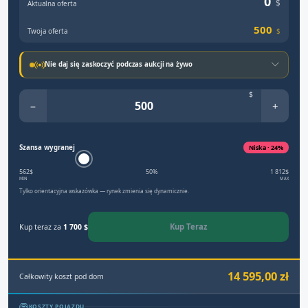
0
$
Aktualna oferta
500
Twoja oferta
$
Nie daj się zaskoczyć podczas aukcji na żywo
$
−
+
Szansa wygranej
Niska · 24%
562$
50%
1 812$
MIN
MAX
Tylko orientacyjna wskazówka — rynek zmienia się dynamicznie.
Kup Teraz
Kup teraz za
1 700 $
14 595,00 zł
Całkowity koszt pod dom
KOSZTY POJAZDU