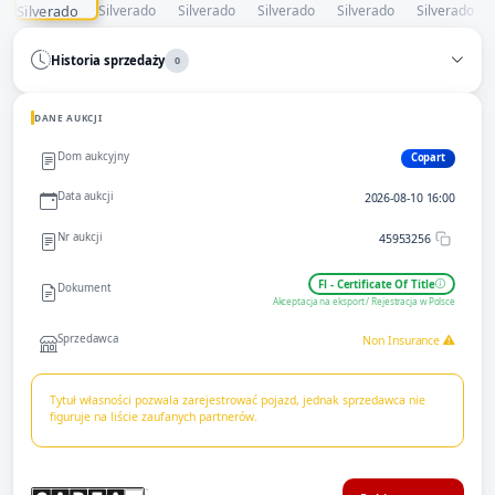
Historia sprzedaży
0
DANE AUKCJI
Dom aukcyjny
Copart
Data aukcji
2026-08-10 16:00
Nr aukcji
45953256
Fl - Certificate Of Title
Dokument
Akceptacja na eksport / Rejestracja w Polsce
Sprzedawca
Non Insurance
Tytuł własności pozwala zarejestrować pojazd, jednak sprzedawca nie
figuruje na liście zaufanych partnerów.