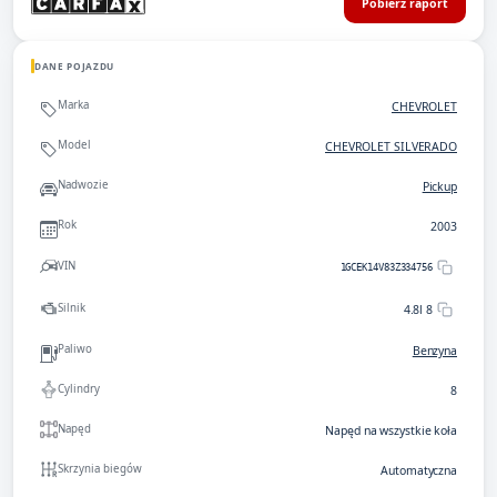
Pobierz raport
DANE POJAZDU
Marka
CHEVROLET
Model
CHEVROLET SILVERADO
Nadwozie
Pickup
Rok
2003
VIN
1GCEK14V83Z334756
Silnik
4.8l 8
Paliwo
Benzyna
Cylindry
8
Napęd
Napęd na wszystkie koła
Skrzynia biegów
Automatyczna