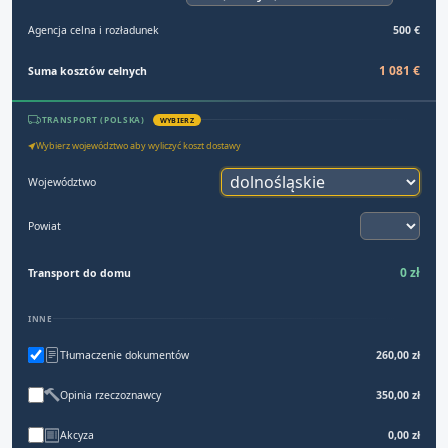
Agencja celna i rozładunek
500 €
1 081 €
Suma kosztów celnych
TRANSPORT (POLSKA)
WYBIERZ
Wybierz województwo aby wyliczyć koszt dostawy
Województwo
Powiat
0 zł
Transport do domu
INNE
Tłumaczenie dokumentów
260,00 zł
Opinia rzeczoznawcy
350,00 zł
Akcyza
0,00 zł