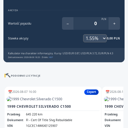
AKCYZA
PLN
−
+
Wartość pojazdu
Stawka akcyzy
0,00 PLN
Kalkulator ma charakter informacyjny. Kursy: USD/EUR 0.87, USD/PLN 3.72, EUR/PLN 4.3
Zaktualizowano: 2026-08-06 18:25 · Źródło:
NBP
PODOBNE LICYTACJE
📅
📅
2026-08-07 16:00
2026-08-10 1
Copart
1999 CHEVROLET SILVERADO C1500
Przebieg
645 220 km
Przebieg
57
Dokument
Fl - Cert Of Title Slvg Rebuildable
Dokument
Sal
VIN
1GCEC14W6XE125907
VIN
1G