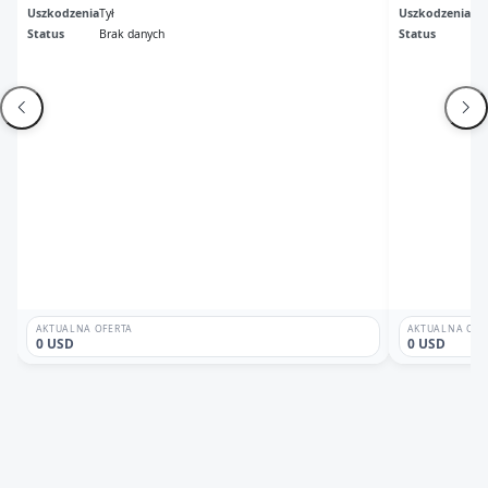
Uszkodzenia
Tył
Uszkodzenia
Ca
Status
Brak danych
Status
Ni
AKTUALNA OFERTA
AKTUALNA OFE
0 USD
0 USD