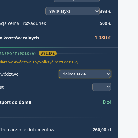
393 €
cja celna i rozładunek
500 €
1 080 €
 kosztów celnych
ANSPORT (POLSKA)
WYBIERZ
ierz województwo aby wyliczyć koszt dostawy
ewództwo
at
0 zł
sport do domu
Tłumaczenie dokumentów
260,00 zł