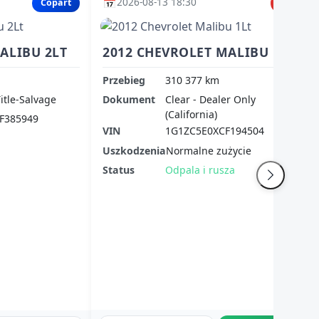
📅
2026-08-13 18:30
Copart
IAAI
ALIBU 2LT
2012 CHEVROLET MALIBU 1LT
Przebieg
310 377 km
Title-Salvage
Dokument
Clear - Dealer Only
(California)
F385949
VIN
1G1ZC5E0XCF194504
Uszkodzenia
Normalne zużycie
Status
Odpala i rusza