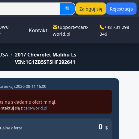
🔍
Zaloguj się
Rejestracja
owe
support@cars-
+48 731 298
Kontakt
▾
world.pl
346
USA
/
2017 Chevrolet Malibu Ls
VIN:1G1ZB5ST5HF292641
2026-08-11 16:00
a aukcji:
as na składanie ofert minął.
ntaktuj się z
cars-world.pl
0
$
ualna oferta