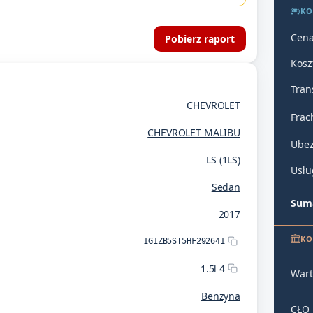
KO
Cena
Pobierz raport
Kosz
Tran
CHEVROLET
Frac
CHEVROLET MALIBU
Ubez
LS (1LS)
Usłu
Sedan
Suma
2017
KO
1G1ZB5ST5HF292641
1.5l 4
Wart
Benzyna
CŁO