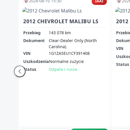
📅
📅
2026-08-10 15:30
2026
IAAI
2012 CHEVROLET MALIBU LS
2012
Przebieg
143 078 km
Przebi
Dokument
Clear-Dealer Only (North
Dokum
Carolina)
VIN
VIN
1G1ZA5EU1CF391408
Uszko
Uszkodzenia
Normalne zużycie
Status
Status
Odpala i rusza