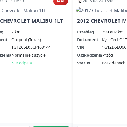
📅
-08-13 16:30
2026-08-20 16:00
IAAI
 CHEVROLET MALIBU 1LT
2012 CHEVROLET M
eg
2 km
Przebieg
299 807 km
ent
Original (Texas)
Dokument
Ky - Cert Of 
1G1ZC5E05CF163144
VIN
1G1ZD5EU6C
dzenia
Normalne zużycie
Uszkodzenia
Przód
Nie odpala
Status
Brak danych