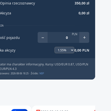
Opinia rzeczoznawcy
350,00 zł
Akcyza
0,00 zł
YZA
PLN
−
+
ość pojazdu
ka akcyzy
0,00 PLN
lator ma charakter informacyjny. Kursy: USD/EUR 0.87, USD/PLN
 EUR/PLN 4.3
izowano: 2026-08-06 18:25 · Źródło:
NBP