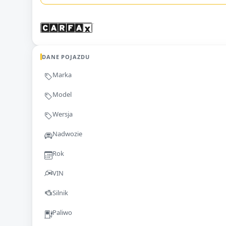
DANE POJAZDU
Marka
Model
Wersja
Nadwozie
Rok
VIN
Silnik
Paliwo