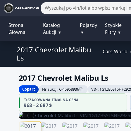
Strona
Katalog
Pojazdy
Szybkie
Główna
Aukcji
▾
▾
Filtry
▾
2017 Chevrolet Malibu
Cars-World
Ls
2017 Chevrolet Malibu Ls
Copart
Nr aukcji: C-45958936
VIN: 1G1ZB5ST5HF292
Sprzedawca bez potwierdzonej
SZACOWANA FINALNA CENA
968 – 2 687 $
danych może być niepełna
Zachowaj ostrożność i dokładnie zwery