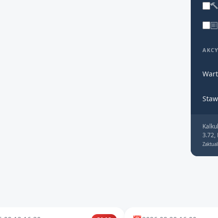
AKC
Wart
Staw
Kalku
3.72,
Zaktual