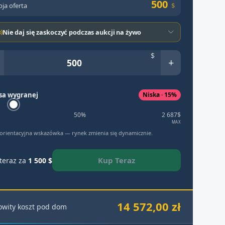
500
ja oferta
$
Nie daj się zaskoczyć podczas aukcji na żywo
$
+
sa wygranej
Niska · 15%
50%
2 687$
MAX
 orientacyjna wskazówka — rynek zmienia się dynamicznie.
Kup Teraz
teraz za
1 500 $
14 572,00 zł
owity koszt pod dom