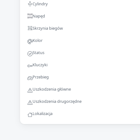
Cylindry
Napęd
Skrzynia biegów
Kolor
Status
Kluczyki
Przebieg
Uszkodzenia główne
Uszkodzenia drugorzędne
Lokalizacja