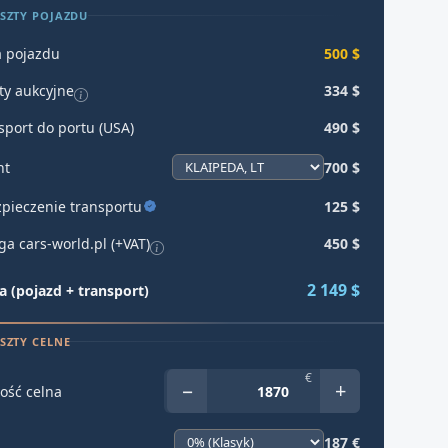
SZTY POJAZDU
 pojazdu
500 $
ty aukcyjne
334 $
sport do portu (USA)
490 $
ht
700 $
pieczenie transportu
125 $
ga cars-world.pl (+VAT)
450 $
2 149 $
 (pojazd + transport)
SZTY CELNE
€
−
+
ość celna
187 €