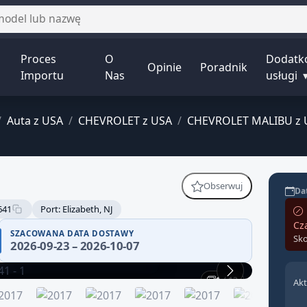
Proces
O
Dodatk
Opinie
Poradnik
Importu
Nas
usługi
/
Auta z USA
/
CHEVROLET z USA
/
CHEVROLET MALIBU z 
Obserwuj
Dat
641
Port: Elizabeth, NJ
Cz
 wiarygodności — część
SZACOWANA DATA DOSTAWY
Sko
2026-09-23 – 2026-10-07
fikuj historię pojazdu.
1 / 12
Akt