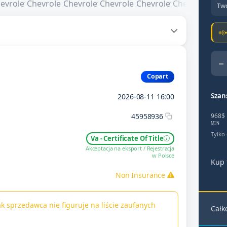
Two
−
Copart
Szan
2026-08-11 16:00
45958936
968$
MIN
Tylko
Va - Certificate Of Title
Akceptacja na eksport / Rejestracja
w Polsce
Kup 
Non Insurance
k sprzedawca nie figuruje na liście zaufanych
Całk