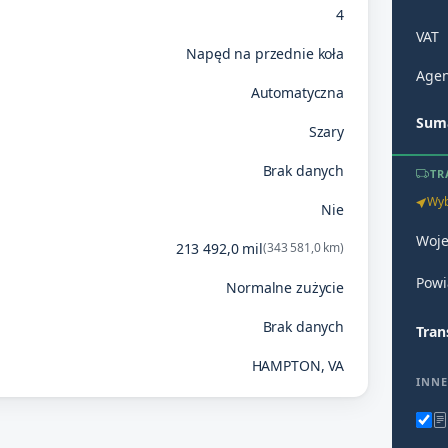
4
VAT
Napęd na przednie koła
Agen
Automatyczna
Suma
Szary
Brak danych
TR
Wyb
Nie
Woj
213 492,0 mil
(343 581,0 km)
Powi
Normalne zużycie
Brak danych
Tran
HAMPTON, VA
INNE