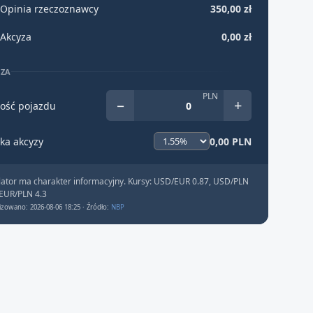
Opinia rzeczoznawcy
350,00 zł
Akcyza
0,00 zł
YZA
PLN
−
+
ość pojazdu
ka akcyzy
0,00 PLN
lator ma charakter informacyjny. Kursy: USD/EUR 0.87, USD/PLN
 EUR/PLN 4.3
izowano: 2026-08-06 18:25 · Źródło:
NBP