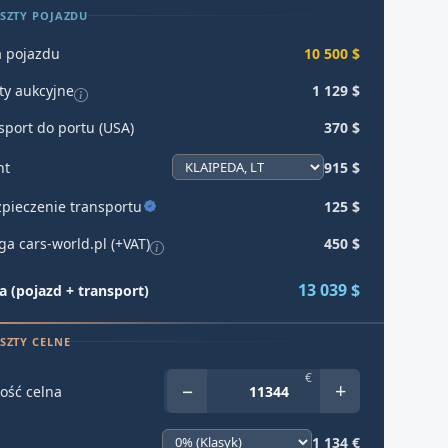
SZTY POJAZDU
 pojazdu
10 500 $
ty aukcyjne
1 129 $
sport do portu (USA)
370 $
ht
915 $
pieczenie transportu
125 $
ga cars-world.pl (+VAT)
450 $
13 039 $
 (pojazd + transport)
SZTY CELNE
€
−
+
ość celna
1 134 €