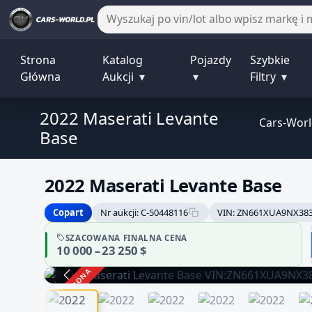
Strona
Katalog
Pojazdy
Szybkie
Główna
Aukcji
▾
▾
Filtry
▾
2022 Maserati Levante
Cars-Wor
Base
2022 Maserati Levante Base
Copart
Nr aukcji: C-50448116
VIN: ZN661XUA9NX38
Sprzedawca bez potwierdzonej
SZACOWANA FINALNA CENA
10 000 – 23 250 $
danych może być niepełna
Zachowaj ostrożność i dokładnie zwery
ZAKOŃCZONA