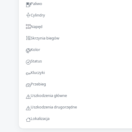
Paliwo
Cylindry
Napęd
Skrzynia biegów
Kolor
Status
Kluczyki
Przebieg
Uszkodzenia główne
Uszkodzenia drugorzędne
Lokalizacja