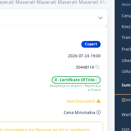
KO
Cena
Kosz
Tran
Copart
Frac
2026-07-24 19:00
Ubez
50448116
Usłu
Il - Certificate Of Title
Suma
Akceptacja na eksport / Rejestracja
w Polsce
KO
Non Insurance
Cena Minimalna
Wart
CŁO
k sprzedawca nie figuruje na liście zaufanych