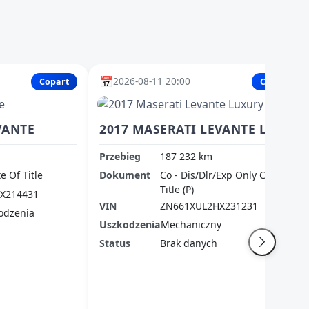
📅
2026-08-11 20:00
Copart
Copart
VANTE
2017 MASERATI LEVANTE LUXURY
Przebieg
187 232 km
te Of Title
Dokument
Co - Dis/Dlr/Exp Only Clean
Title (P)
X214431
VIN
ZN661XUL2HX231231
odzenia
Uszkodzenia
Mechaniczny
Status
Brak danych