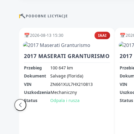
PODOBNE LICYTACJE
📅
📅
2026-08-13 15:30
2026
IAAI
2017 MASERATI GRANTURISMO
2017
Przebieg
100 647 km
Przebi
Dokument
Salvage (Florida)
Dokum
VIN
ZN661XUL7HX210813
VIN
Uszkodzenia
Mechaniczny
Uszko
Status
Odpala i rusza
Status