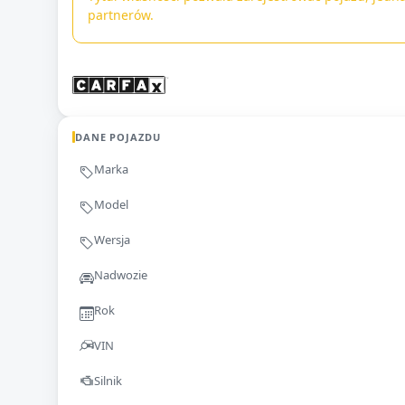
partnerów.
DANE POJAZDU
Marka
Model
Wersja
Nadwozie
Rok
VIN
Silnik