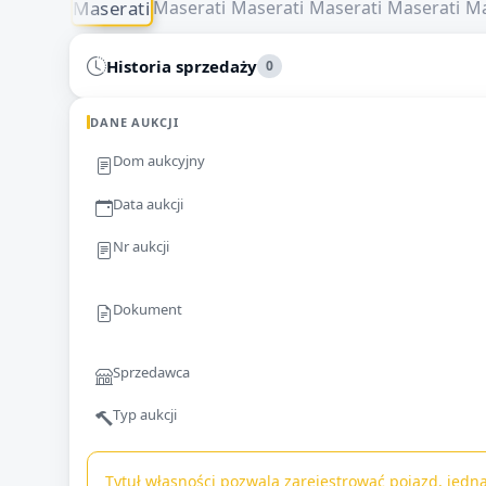
Historia sprzedaży
0
DANE AUKCJI
Dom aukcyjny
Data aukcji
Nr aukcji
Dokument
Sprzedawca
Typ aukcji
Tytuł własności pozwala zarejestrować pojazd, jedna