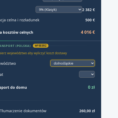
2 382 €
cja celna i rozładunek
500 €
4 016 €
 kosztów celnych
ANSPORT (POLSKA)
WYBIERZ
ierz województwo aby wyliczyć koszt dostawy
ewództwo
at
0 zł
sport do domu
Tłumaczenie dokumentów
260,00 zł