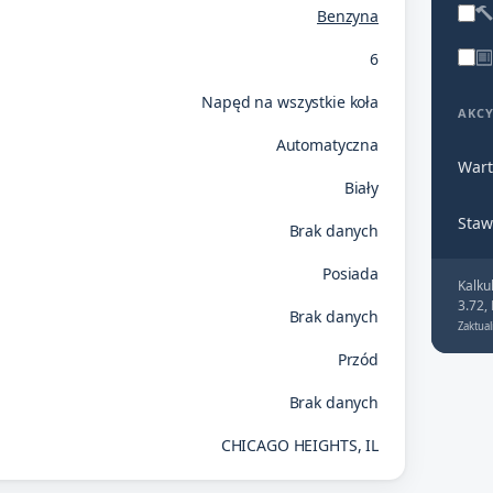
Benzyna
6
Napęd na wszystkie koła
AKC
Automatyczna
Wart
Biały
Staw
Brak danych
Posiada
Kalku
3.72,
Brak danych
Zaktual
Przód
Brak danych
CHICAGO HEIGHTS, IL