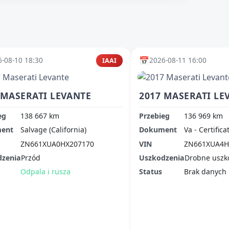
📅
-08-10 18:30
2026-08-11 16:00
IAAI
 MASERATI LEVANTE
2017 MASERATI LE
eg
138 667 km
Przebieg
136 969 km
ent
Salvage (California)
Dokument
Va - Certifica
ZN661XUA0HX207170
VIN
ZN661XUA4H
dzenia
Przód
Uszkodzenia
Drobne uszk
Odpala i rusza
Status
Brak danych