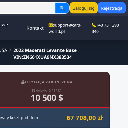
🔍
Zaloguj się
Rejestracja
owe
support@cars-
+48 731 298
Kontakt
▾
world.pl
346
USA
/
2022 Maserati Levante Base
VIN:ZN661XUA9NX383534
LICYTACJA ZAKOŃCZONA
FINALNA OFERTA
10 500 $
67 708,00 zł
owity koszt pod dom