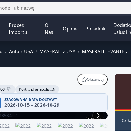
Proces
O
Dodatk
Opinie
Poradnik
Importu
Nas
usługi
ld
/
Auta z USA
/
MASERATI z USA
/
MASERATI LEVANTE z 
Obserwuj
3534
Port: Indianapolis, IN
 wiarygodności — część
SZACOWANA DATA DOSTAWY
2026-10-15 – 2026-10-29
fikuj historię pojazdu.
1 / 14
Całk