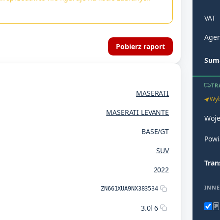
VAT
Agen
Pobierz raport
Suma
TR
MASERATI
Wyb
MASERATI LEVANTE
Woj
BASE/GT
Powi
SUV
Tran
2022
INNE
ZN661XUA9NX383534
3.0l 6