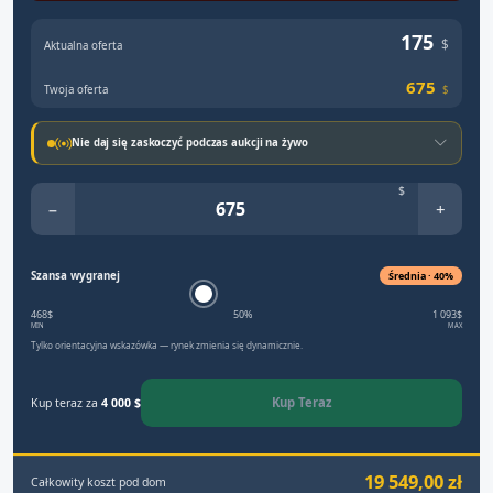
175
$
Aktualna oferta
675
Twoja oferta
$
Nie daj się zaskoczyć podczas aukcji na żywo
$
−
+
Szansa wygranej
Średnia · 40%
468$
50%
1 093$
MIN
MAX
Tylko orientacyjna wskazówka — rynek zmienia się dynamicznie.
Kup Teraz
Kup teraz za
4 000 $
19 549,00 zł
Całkowity koszt pod dom