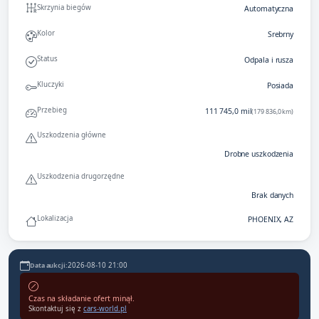
Skrzynia biegów
Automatyczna
Kolor
Srebrny
Status
Odpala i rusza
Kluczyki
Posiada
Przebieg
111 745,0 mil
(179 836,0 km)
Uszkodzenia główne
Drobne uszkodzenia
Uszkodzenia drugorzędne
Brak danych
Lokalizacja
PHOENIX, AZ
2026-08-10 21:00
Data aukcji:
Czas na składanie ofert minął.
Skontaktuj się z
cars-world.pl