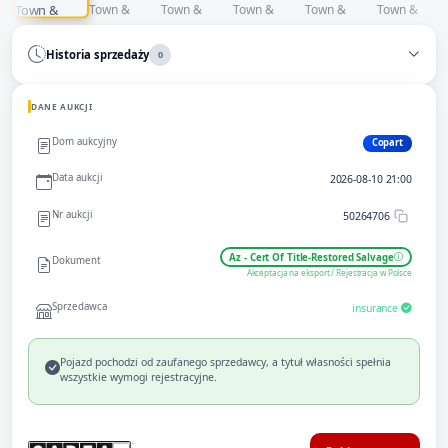
Historia sprzedaży
0
DANE AUKCJI
Dom aukcyjny
Copart
Data aukcji
2026-08-10 21:00
Nr aukcji
50264706
Az - Cert Of Title-Restored Salvage
Dokument
Akceptacja na eksport / Rejestracja w Polsce
Sprzedawca
insurance
Pojazd pochodzi od zaufanego sprzedawcy, a tytuł własności spełnia
wszystkie wymogi rejestracyjne.