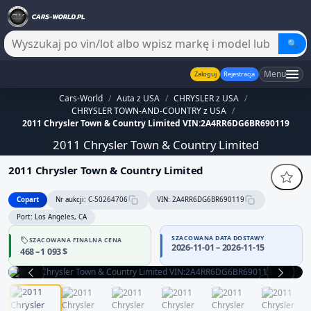
🔍
Menu
Zaloguj
Rejestracja
Cars-World
/
Auta z USA
/
CHRYSLER z USA
/
CHRYSLER TOWN-AND-COUNTRY z USA
/
2011 Chrysler Town & Country Limited VIN:2A4RR6DG6BR690119
2011 Chrysler Town & Country Limited
2011 Chrysler Town & Country Limited
Copart
Nr aukcji: C-50264706
VIN: 2A4RR6DG6BR690119
Port: Los Angeles, CA
SZACOWANA DATA DOSTAWY
SZACOWANA FINALNA CENA
2026-11-01 – 2026-11-15
468 – 1 093 $
1 / 13