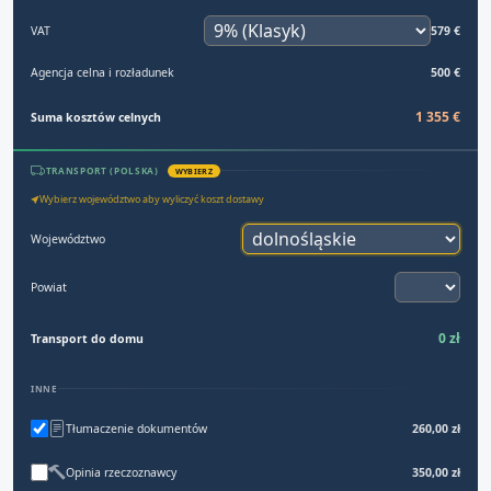
VAT
579 €
Agencja celna i rozładunek
500 €
1 355 €
Suma kosztów celnych
TRANSPORT (POLSKA)
WYBIERZ
Wybierz województwo aby wyliczyć koszt dostawy
Województwo
Powiat
0 zł
Transport do domu
INNE
Tłumaczenie dokumentów
260,00 zł
Opinia rzeczoznawcy
350,00 zł