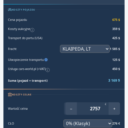
KOSZTY POJAZDU
Cena pojazdu
675 $
Koszty aukcyjne
359 $
Transport do portu (USA)
425 $
Fracht
1 585 $
Ubezpieczenie transportu
125 $
Usługa cars-world.pl (+VAT)
450 $
3 169 $
Suma (pojazd + transport)
KOSZTY CELNE
€
−
+
Wartość celna
CŁO
276 €