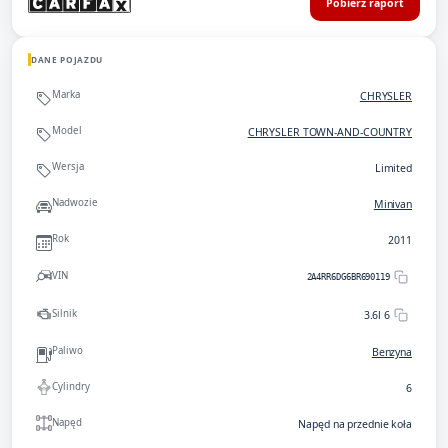
Pobierz raport
DANE POJAZDU
Marka
CHRYSLER
Model
CHRYSLER TOWN-AND-COUNTRY
Wersja
Limited
Nadwozie
Minivan
Rok
2011
VIN
2A4RR6DG6BR690119
Silnik
3.6l 6
Paliwo
Benzyna
Cylindry
6
Napęd
Napęd na przednie koła