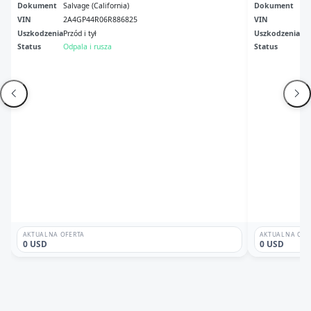
Dokument
Salvage (California)
Dokument
Mn 
VIN
2A4GP44R06R886825
VIN
1A
Uszkodzenia
Przód i tył
Uszkodzenia
Pr
Status
Odpala i rusza
Status
Odp
AKTUALNA OFERTA
AKTUALNA OFE
0 USD
0 USD