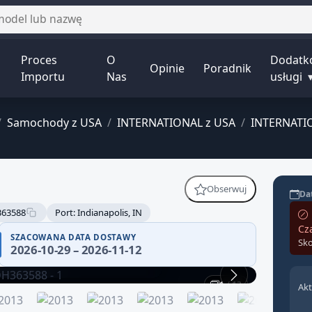
Proces
O
Dodatk
Opinie
Poradnik
Importu
Nas
usługi
/
Samochody z USA
/
INTERNATIONAL z USA
/
INTERNATI
Obserwuj
Dat
63588
Port: Indianapolis, IN
Cz
 wiarygodności — część
SZACOWANA DATA DOSTAWY
Sko
2026-10-29 – 2026-11-12
fikuj historię pojazdu.
1 / 13
Akt