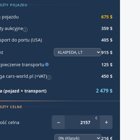
SZTY POJAZDU
 pojazdu
675 $
ty aukcyjne
359 $
sport do portu (USA)
405 $
ht
915 $
pieczenie transportu
125 $
ga cars-world.pl (+VAT)
450 $
2 479 $
 (pojazd + transport)
SZTY CELNE
€
−
+
ość celna
216 €