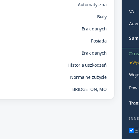
Automatyczna
VAT
Biały
Agen
Brak danych
Suma
Posiada
Brak danych
TR
Wyb
Historia uszkodzeń
Woj
Normalne zużycie
Powi
BRIDGETON, MO
Tran
INNE