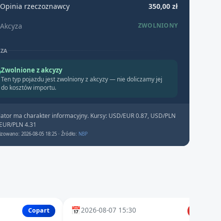
Opinia rzeczoznawcy
350,00 zł
Akcyza
ZWOLNIONY
YZA
Zwolnione z akcyzy
Ten typ pojazdu jest zwolniony z akcyzy — nie doliczamy jej
do kosztów importu.
lator ma charakter informacyjny. Kursy: USD/EUR 0.87, USD/PLN
 EUR/PLN 4.31
izowano: 2026-08-05 18:25 · Źródło:
NBP
📅
2026-08-07 15:30
Copart
IAAI