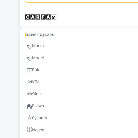
DANE POJAZDU
Marka
Model
Rok
VIN
Silnik
Paliwo
Cylindry
Napęd