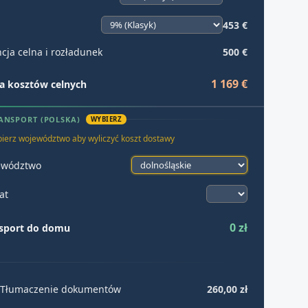
453 €
cja celna i rozładunek
500 €
1 169 €
 kosztów celnych
ANSPORT (POLSKA)
WYBIERZ
ierz województwo aby wyliczyć koszt dostawy
ewództwo
at
0 zł
sport do domu
Tłumaczenie dokumentów
260,00 zł