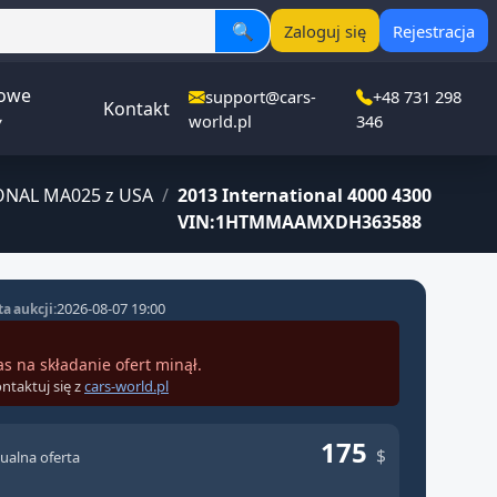
🔍
Zaloguj się
Rejestracja
owe
support@cars-
+48 731 298
Kontakt
▾
world.pl
346
ONAL MA025 z USA
/
2013 International 4000 4300
VIN:1HTMMAAMXDH363588
2026-08-07 19:00
a aukcji:
as na składanie ofert minął.
ntaktuj się z
cars-world.pl
175
$
ualna oferta