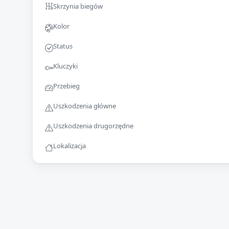
Skrzynia biegów
Kolor
Status
Kluczyki
Przebieg
Uszkodzenia główne
Uszkodzenia drugorzędne
Lokalizacja