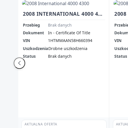
2008 INTERNATIONAL 4000 4300
Przebieg
Brak danych
Przebi
Dokument
In - Certificate Of Title
Dokum
VIN
1HTMMAAN58H660394
VIN
Uszkodzenia
Drobne uszkodzenia
Uszko
Status
Brak danych
Status
AKTUA
AKTUALNA OFERTA