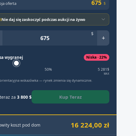
675
ja oferta
$
Nie daj się zaskoczyć podczas aukcji na żywo
$
+
sa wygranej
Niska · 22%
50%
5 281$
MAX
 orientacyjna wskazówka — rynek zmienia się dynamicznie.
Kup Teraz
teraz za
3 800 $
16 224,00 zł
owity koszt pod dom