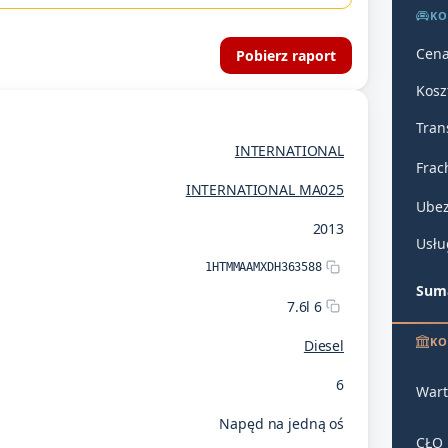
KO
Cena
Pobierz raport
Kosz
Tran
INTERNATIONAL
Frac
INTERNATIONAL MA025
Ubez
2013
Usłu
1HTMMAAMXDH363588
Suma
7.6l 6
KO
Diesel
6
Wart
Napęd na jedną oś
CŁO