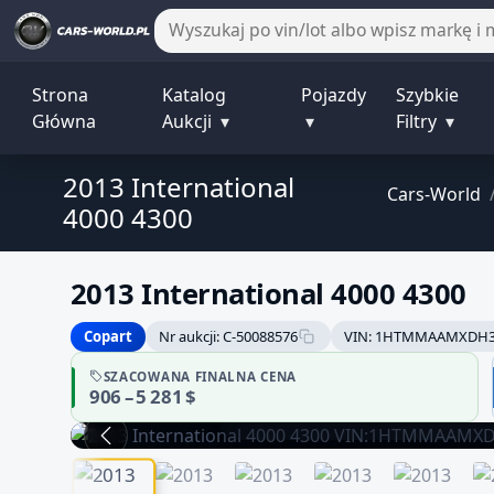
Strona
Katalog
Pojazdy
Szybkie
Główna
Aukcji
▾
▾
Filtry
▾
2013 International
Cars-World
4000 4300
2013 International 4000 4300
Copart
Nr aukcji: C-50088576
VIN: 1HTMMAAMXDH3
Sprzedawca bez potwierdzonej
SZACOWANA FINALNA CENA
906 – 5 281 $
danych może być niepełna
Zachowaj ostrożność i dokładnie zwery