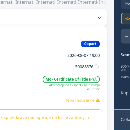
Two
−
Copart
Szan
2026-08-07 19:00
50088576
906$
MIN
Tylko
Mo - Certificate Of Title (P)
Akceptacja na eksport / Rejestracja
w Polsce
Kup 
Non Insurance
k sprzedawca nie figuruje na liście zaufanych
Całk