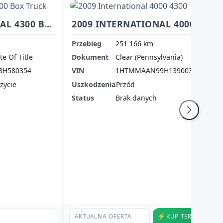
2008 INTERNATIONAL 4300 BOX TRUCK
2009 INTERNATIONAL 4000 4300
Przebieg
251 166 km
te Of Title
Dokument
Clear (Pennsylvania)
8H580354
VIN
1HTMMAAN99H139003
życie
Uszkodzenia
Przód
Status
Brak danych
⚡
AKTUALNA OFERTA
KUP TERAZ