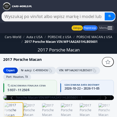
🔍
Menu
Zaloguj
Rejestracja
Cars-World
/
Auta z USA
/
PORSCHE z USA
/
PORSCHE MACAN z USA
/
2017 Porsche Macan VIN:WP1AA2A51HLB05601
2017 Porsche Macan
2017 Porsche Macan
Copart
Nr aukcji: C-49980436
VIN: WP1AA2A51HLB05601
Port: Houston, TX
SZACOWANA DATA DOSTAWY
SZACOWANA FINALNA CENA
Sprzedawca bez potwierdzonej wiarygodności — część danych
2026-10-22 – 2026-11-05
5 937 – 11 250 $
może być niepełna
Zachowaj ostrożność i dokładnie zweryfikuj historię pojazdu.
1 / 13