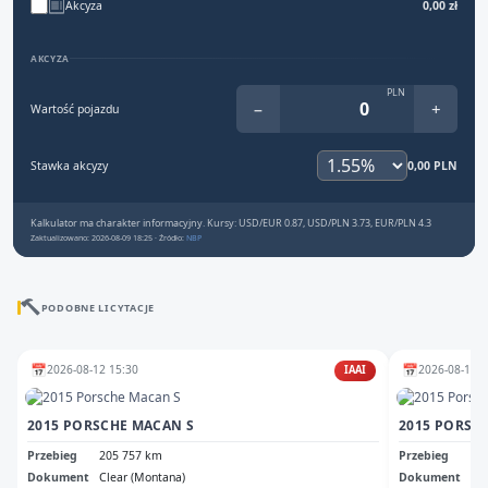
Akcyza
0,00 zł
AKCYZA
PLN
−
+
Wartość pojazdu
Stawka akcyzy
0,00 PLN
Kalkulator ma charakter informacyjny. Kursy: USD/EUR 0.87, USD/PLN 3.73, EUR/PLN 4.3
Zaktualizowano: 2026-08-09 18:25 · Źródło:
NBP
PODOBNE LICYTACJE
📅
📅
2026-08-12 15:30
2026-08-13 1
IAAI
2015 PORSCHE MACAN S
2015 PORSC
Przebieg
205 757 km
Przebieg
14
Dokument
Clear (Montana)
Dokument
Cle