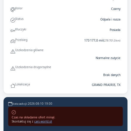
Kolor
Czarny
Status
Odpala i rusza
Kluczyki
Posiada
Przebieg
173 177,0 mil
(278 701,0 km)
Uszkodzenia główne
Normalne zużycie
Uszkodzenia drugorzędne
Brak danych
Lokalizacja
GRAND PRAIRIE, TX
2026-08-10 19:00
Data aukcji:
Czas na składanie ofert minął.
Skontaktuj się z
cars-world.pl