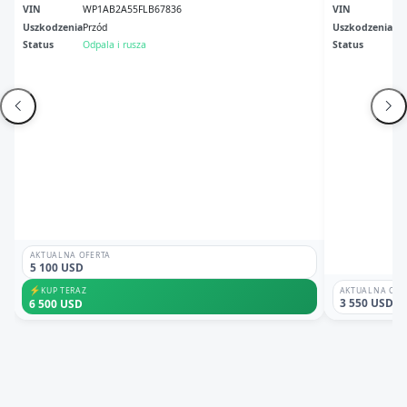
VIN
WP1AB2A55FLB67836
VIN
WP
Uszkodzenia
Przód
Uszkodzenia
No
Status
Odpala i rusza
Status
Odp
AKTUALNA OFERTA
5 100 USD
⚡
KUP TERAZ
AKTUALNA OFE
3 550 USD
6 500 USD