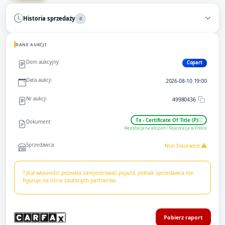
Historia sprzedaży
0
DANE AUKCJI
Dom aukcyjny
Copart
Data aukcji
2026-08-10 19:00
Nr aukcji
49980436
Tx - Certificate Of Title (P)
Dokument
Akceptacja na eksport / Rejestracja w Polsce
Sprzedawca
Non Insurance
Tytuł własności pozwala zarejestrować pojazd, jednak sprzedawca nie
figuruje na liście zaufanych partnerów.
Pobierz raport