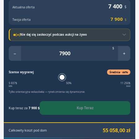
7 400
$
Aktualna oferta
7 900
Twoja oferta
$
Nie daj się zaskoczyć podczas aukcji na żywo
$
−
+
Szansa wygranej
Średnia · 44%
5 937$
50%
11 250$
MIN
MAX
Tylko orientacyjna wskazówka — rynek zmienia się dynamicznie.
Kup Teraz
Kup teraz za
7 900 $
55 058,00 zł
Całkowity koszt pod dom