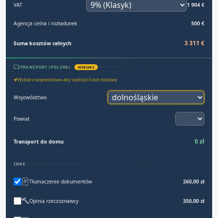
VAT
1 904 €
Agencja celna i rozładunek
500 €
3 311 €
Suma kosztów celnych
TRANSPORT (POLSKA)
WYBIERZ
Wybierz województwo aby wyliczyć koszt dostawy
Województwo
Powiat
0 zł
Transport do domu
INNE
Tłumaczenie dokumentów
260,00 zł
Opinia rzeczoznawcy
350,00 zł