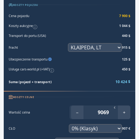
KOSZTY POJAZDU
Cena pojazdu
7 900 $
Koszty aukcyjne
1 044 $
Transport do portu (USA)
440 $
Fracht
915 $
Ubezpieczenie transportu
125 $
Usługa cars-world.pl (+VAT)
450 $
10 424 $
Suma (pojazd + transport)
KOSZTY CELNE
€
−
+
Wartość celna
CŁO
907 €