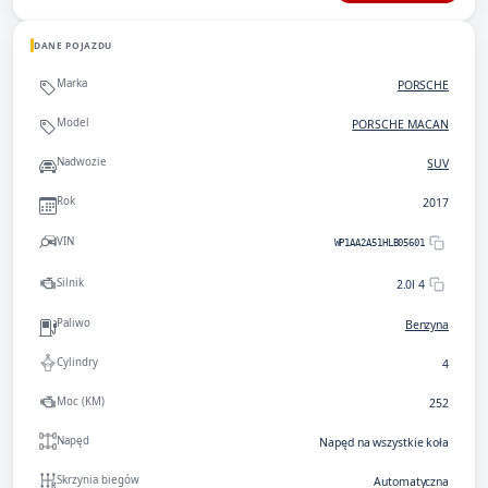
DANE POJAZDU
Marka
PORSCHE
Model
PORSCHE MACAN
Nadwozie
SUV
Rok
2017
VIN
WP1AA2A51HLB05601
Silnik
2.0l 4
Paliwo
Benzyna
Cylindry
4
Moc (KM)
252
Napęd
Napęd na wszystkie koła
Skrzynia biegów
Automatyczna