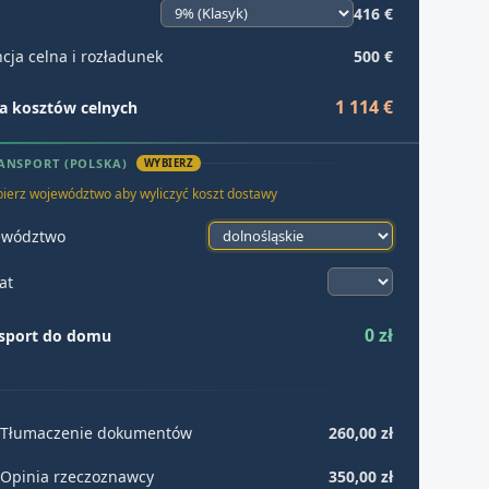
416 €
cja celna i rozładunek
500 €
1 114 €
 kosztów celnych
ANSPORT (POLSKA)
WYBIERZ
ierz województwo aby wyliczyć koszt dostawy
ewództwo
at
0 zł
sport do domu
Tłumaczenie dokumentów
260,00 zł
Opinia rzeczoznawcy
350,00 zł