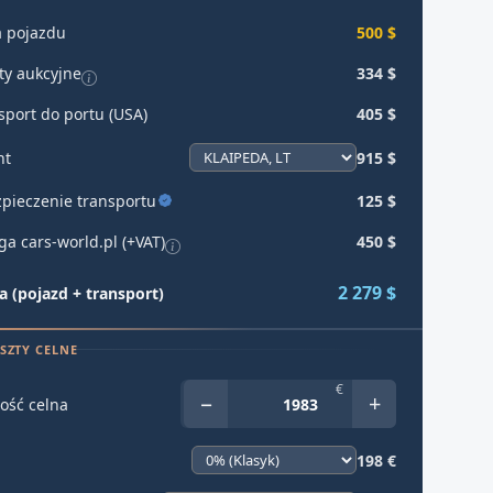
 pojazdu
500 $
ty aukcyjne
334 $
sport do portu (USA)
405 $
ht
915 $
pieczenie transportu
125 $
ga cars-world.pl (+VAT)
450 $
2 279 $
 (pojazd + transport)
SZTY CELNE
€
−
+
ość celna
198 €