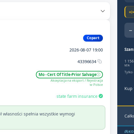
−
Copart
Szan
2026-08-07 19:00
43396634
1 156
MIN
Tylko
Mo - Cert Of Title-Prior Salvage
Akceptacja na eksport / Rejestracja
w Polsce
Kup 
state farm insurance
ł własności spełnia wszystkie wymogi
Całk
KO