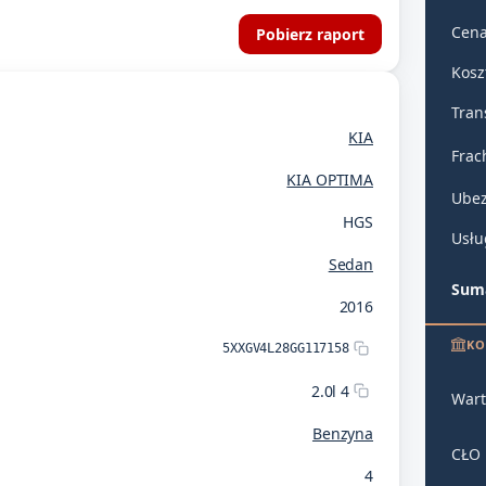
Cena
Pobierz raport
Kosz
Tran
KIA
Frac
KIA OPTIMA
Ubez
HGS
Usłu
Sedan
Suma
2016
KO
5XXGV4L28GG117158
2.0l 4
Wart
Benzyna
CŁO
4