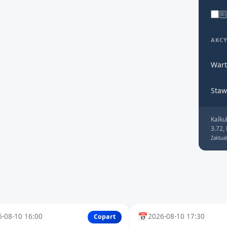
AKC
Wart
Staw
Kalku
3.72,
Zaktual
📅
-08-10 16:00
2026-08-10 17:30
Copart