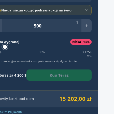
Nie daj się zaskoczyć podczas aukcji na żywo
$
+
sa wygranej
Niska · 13%
$
50%
3 125$
MAX
 orientacyjna wskazówka — rynek zmienia się dynamicznie.
Kup Teraz
teraz za
4 200 $
15 202,00 zł
owity koszt pod dom
SZTY POJAZDU