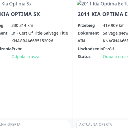
 KIA OPTIMA SX
2011 KIA OPTIMA 
eg
330 314 km
Przebieg
419 909 km
ent
In - Cert Of Title-Salvage Title
Dokument
Salvage (New
KNAGR4A66B5152026
VIN
KNAGN4A66B
dzenia
Przód
Uszkodzenia
Przód
Odpala i rusza
Status
Odpala i rus
LNA OFERTA
AKTUALNA OFERTA