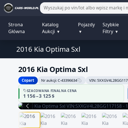
Strona
Katalog
Pojazdy
Szybkie
Główna
Aukcji
▾
▾
Filtry
▾
2016 Kia Optima Sxl
2016 Kia Optima Sxl
Copart
Nr aukcji: C-43396634
VIN: 5XXGV4L28GG117
SZACOWANA FINALNA CENA
1 156 – 3 125 $