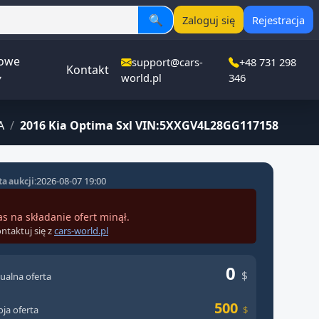
🔍
Zaloguj się
Rejestracja
owe
support@cars-
+48 731 298
Kontakt
▾
world.pl
346
A
/
2016 Kia Optima Sxl VIN:5XXGV4L28GG117158
2026-08-07 19:00
a aukcji:
as na składanie ofert minął.
ntaktuj się z
cars-world.pl
0
$
ualna oferta
500
ja oferta
$