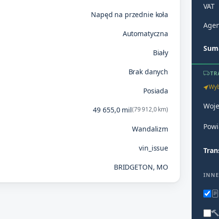
VAT
Napęd na przednie koła
Agen
Automatyczna
Suma
Biały
Brak danych
TR
Wyb
Posiada
Woj
49 655,0 mil
(79 912,0 km)
Powi
Wandalizm
vin_issue
Tran
BRIDGETON, MO
INNE