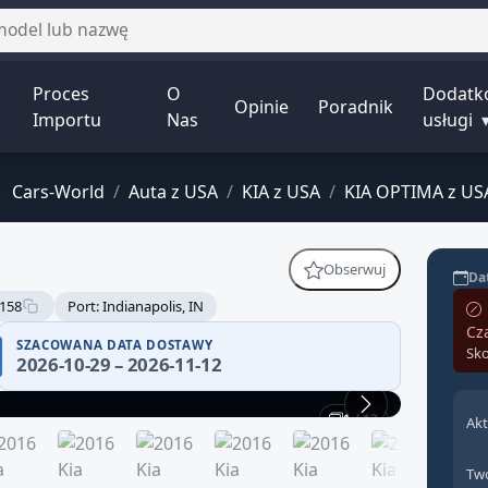
Proces
O
Dodatk
Opinie
Poradnik
Importu
Nas
usługi
Cars-World
/
Auta z USA
/
KIA z USA
/
KIA OPTIMA z US
Obserwuj
Dat
158
Port: Indianapolis, IN
Cz
SZACOWANA DATA DOSTAWY
Sko
2026-10-29 – 2026-11-12
1 / 13
Akt
Two