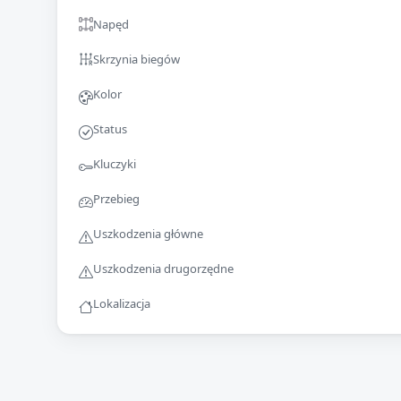
Napęd
Skrzynia biegów
Kolor
Status
Kluczyki
Przebieg
Uszkodzenia główne
Uszkodzenia drugorzędne
Lokalizacja