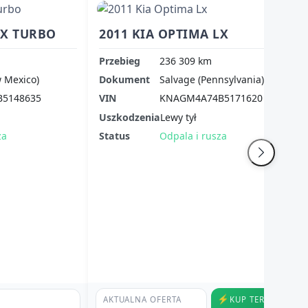
EX TURBO
2011 KIA OPTIMA LX
Przebieg
236 309 km
 Mexico)
Dokument
Salvage (Pennsylvania)
5148635
VIN
KNAGM4A74B5171620
Uszkodzenia
Lewy tył
za
Status
Odpala i rusza
⚡
AKTUALNA OFERTA
KUP TERAZ