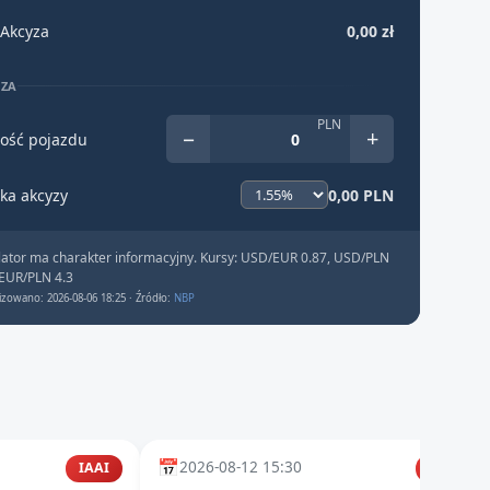
Akcyza
0,00 zł
YZA
PLN
−
+
ość pojazdu
ka akcyzy
0,00 PLN
lator ma charakter informacyjny. Kursy: USD/EUR 0.87, USD/PLN
 EUR/PLN 4.3
izowano: 2026-08-06 18:25 · Źródło:
NBP
📅
2026-08-12 15:30
IAAI
IAAI