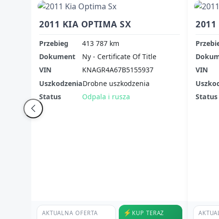
2011 KIA OPTIMA SX
2011
Przebieg
413 787 km
Przebi
Dokument
Ny - Certificate Of Title
Dokum
VIN
KNAGR4A67B5155937
VIN
Uszkodzenia
Drobne uszkodzenia
Uszko
Status
Odpala i rusza
Status
⚡
AKTUALNA OFERTA
KUP TERAZ
AKTUA