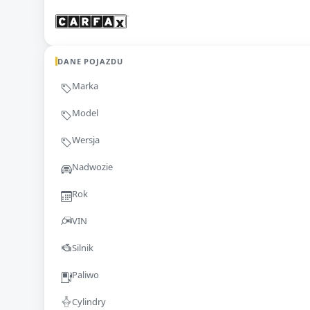
DANE POJAZDU
Marka
Model
Wersja
Nadwozie
Rok
VIN
Silnik
Paliwo
Cylindry