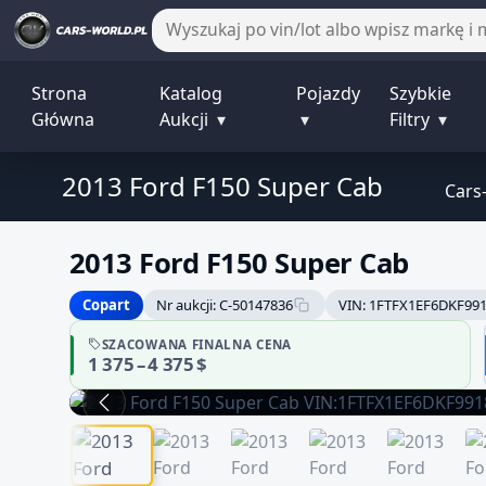
Strona
Katalog
Pojazdy
Szybkie
Główna
Aukcji
▾
▾
Filtry
▾
2013 Ford F150 Super Cab
Cars
2013 Ford F150 Super Cab
Copart
Nr aukcji: C-50147836
VIN: 1FTFX1EF6DKF99
SZACOWANA FINALNA CENA
1 375 – 4 375 $