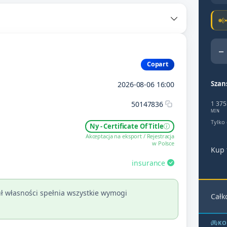
−
Copart
Szan
2026-08-06 16:00
50147836
1 375
MIN
Tylko
Ny - Certificate Of Title
Akceptacja na eksport / Rejestracja
w Polsce
Kup 
insurance
ł własności spełnia wszystkie wymogi
Całk
KO