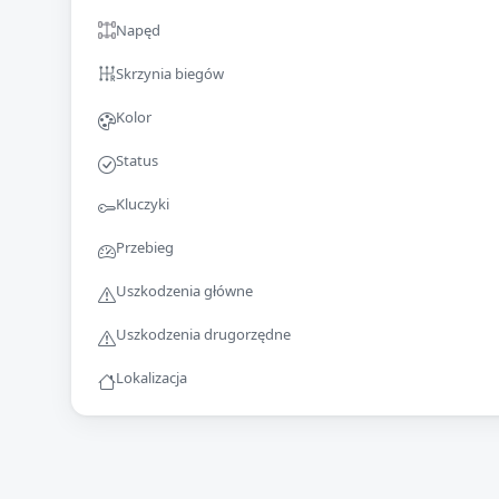
Napęd
Skrzynia biegów
Kolor
Status
Kluczyki
Przebieg
Uszkodzenia główne
Uszkodzenia drugorzędne
Lokalizacja