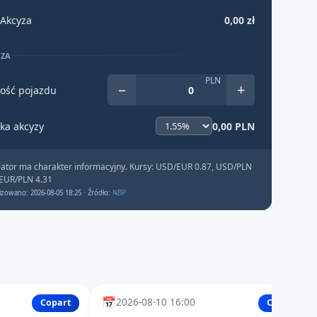
Akcyza
0,00 zł
YZA
PLN
−
+
ość pojazdu
ka akcyzy
0,00 PLN
lator ma charakter informacyjny. Kursy: USD/EUR 0.87, USD/PLN
 EUR/PLN 4.31
izowano: 2026-08-05 18:25 · Źródło:
NBP
📅
2026-08-10 16:00
Copart
Copart