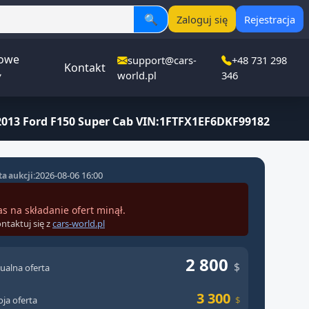
🔍
Zaloguj się
Rejestracja
owe
support@cars-
+48 731 298
Kontakt
▾
world.pl
346
2013 Ford F150 Super Cab VIN:1FTFX1EF6DKF99182
2026-08-06 16:00
a aukcji:
as na składanie ofert minął.
ntaktuj się z
cars-world.pl
2 800
$
ualna oferta
3 300
ja oferta
$