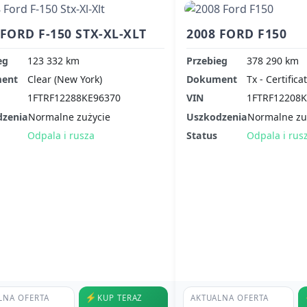
 FORD F-150 STX-XL-XLT
2008 FORD F150
eg
123 332 km
Przebieg
378 290 km
ent
Clear (New York)
Dokument
Tx - Certifica
1FTRF12288KE96370
VIN
1FTRF12208
dzenia
Normalne zużycie
Uszkodzenia
Normalne zu
Odpala i rusza
Status
Odpala i rus
⚡
LNA OFERTA
KUP TERAZ
AKTUALNA OFERTA