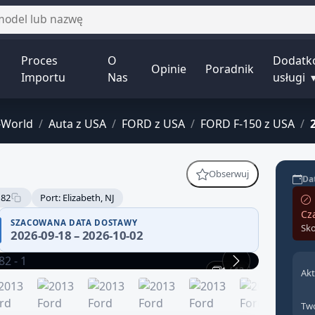
Proces
O
Dodatk
Opinie
Poradnik
Importu
Nas
usługi
-World
/
Auta z USA
/
FORD z USA
/
FORD F-150 z USA
/
Obserwuj
Dat
182
Port: Elizabeth, NJ
Cz
SZACOWANA DATA DOSTAWY
Sko
2026-09-18 – 2026-10-02
1 / 12
Akt
Two