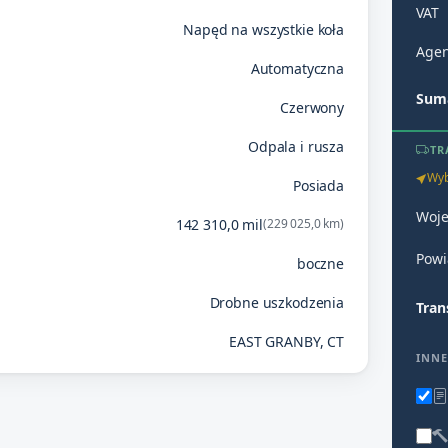
VAT
Napęd na wszystkie koła
Agen
Automatyczna
Suma
Czerwony
Odpala i rusza
TR
Wyb
Posiada
Woj
142 310,0 mil
(229 025,0 km)
Powi
boczne
Drobne uszkodzenia
Tran
EAST GRANBY, CT
INNE