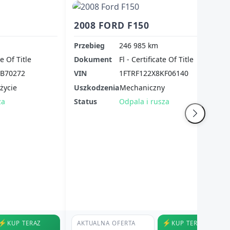
2008 FORD F150
Przebieg
246 985 km
te Of Title
Dokument
Fl - Certificate Of Title
KB70272
VIN
1FTRF122X8KF06140
życie
Uszkodzenia
Mechaniczny
za
Status
Odpala i rusza
⚡
⚡
KUP TERAZ
AKTUALNA OFERTA
KUP TERAZ