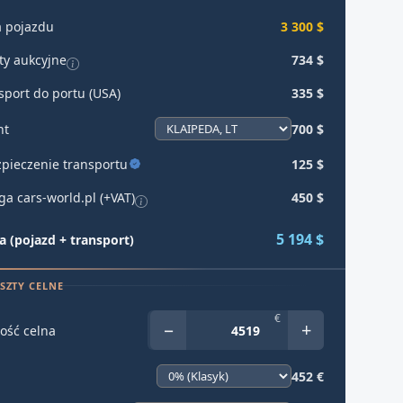
 pojazdu
3 300 $
ty aukcyjne
734 $
sport do portu (USA)
335 $
ht
700 $
pieczenie transportu
125 $
ga cars-world.pl (+VAT)
450 $
5 194 $
 (pojazd + transport)
SZTY CELNE
€
−
+
ość celna
452 €