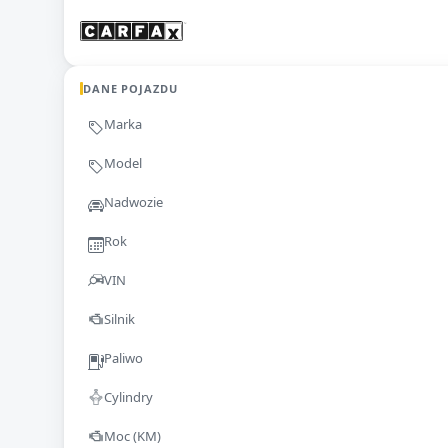
DANE POJAZDU
Marka
Model
Nadwozie
Rok
VIN
Silnik
Paliwo
Cylindry
Moc (KM)