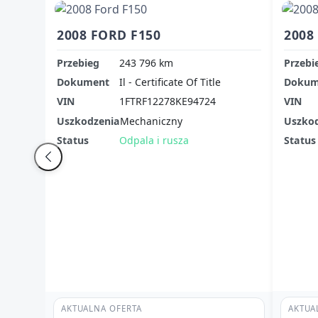
2008 FORD F150
2008
Przebieg
243 796 km
Przebi
Dokument
Il - Certificate Of Title
Dokum
VIN
1FTRF12278KE94724
VIN
Uszkodzenia
Mechaniczny
Uszko
Status
Odpala i rusza
Status
AKTUA
AKTUALNA OFERTA