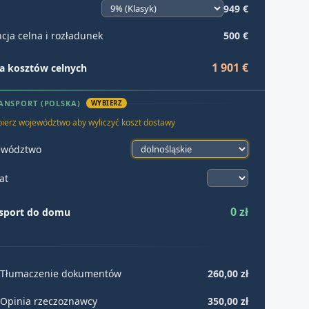
949 €
cja celna i rozładunek
500 €
1 901 €
 kosztów celnych
ANSPORT (POLSKA)
WYBIERZ
ierz województwo aby wyliczyć koszt dostawy
ewództwo
at
0 zł
sport do domu
Tłumaczenie dokumentów
260,00 zł
Opinia rzeczoznawcy
350,00 zł