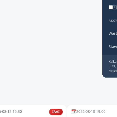
AKC
Wart
Staw
Kalku
3.73,
Zaktual
📅
-08-12 15:30
2026-08-10 19:00
IAAI