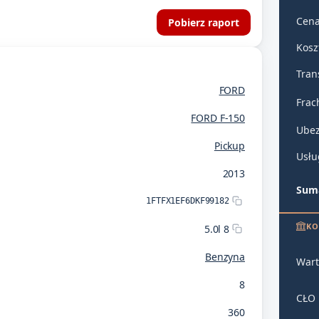
Cena
Pobierz raport
Kosz
Tran
FORD
Frac
FORD F-150
Ubez
Pickup
Usłu
2013
Suma
1FTFX1EF6DKF99182
KO
5.0l 8
Benzyna
Wart
8
CŁO
360