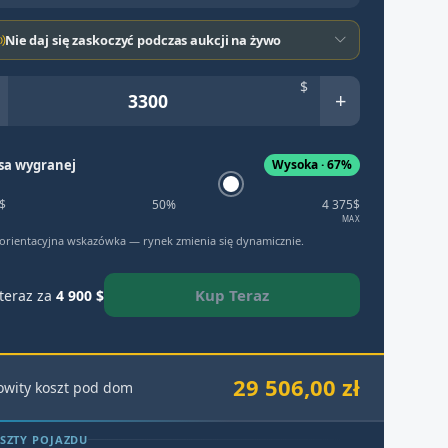
Nie daj się zaskoczyć podczas aukcji na żywo
$
+
sa wygranej
Wysoka · 67%
$
50%
4 375$
MAX
 orientacyjna wskazówka — rynek zmienia się dynamicznie.
Kup Teraz
teraz za
4 900 $
29 506,00 zł
owity koszt pod dom
SZTY POJAZDU