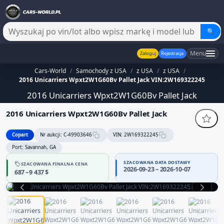
🔍
Menu
Zaloguj
Rejestracja
Cars-World
/
Samochody z USA
/
z USA
/
z USA
/
2016 Unicarriers Wpxt2W1G60Bv Pallet Jack VIN:2W169322245
2016 Unicarriers Wpxt2W1G60Bv Pallet Jack
2016 Unicarriers Wpxt2W1G60Bv Pallet Jack
Copart
Nr aukcji: C-49903646
VIN: 2W169322245
Port: Savannah, GA
SZACOWANA DATA DOSTAWY
SZACOWANA FINALNA CENA
2026-09-23 – 2026-10-07
687 – 9 437 $
1 / 10