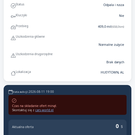
Status
Odpala i rusza
Kluczyki
Nie
Przebieg
409,0 mil
(658,0 km)
Uszkodzenia główne
Normalne zużycie
Uszkodzenia drugorzędne
Brak danych
Lokalizacja
HUEYTOWN, AL
2026-08-11 19:00
Data aukcji:
Czas na składanie ofert minął.
Skontaktuj się z
cars-world.pl
0
$
Aktualna oferta