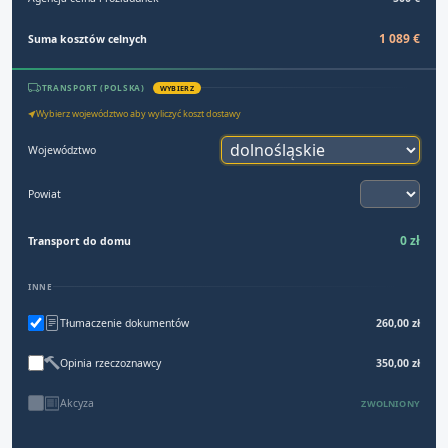
1 089 €
Suma kosztów celnych
TRANSPORT (POLSKA)
WYBIERZ
Wybierz województwo aby wyliczyć koszt dostawy
Województwo
Powiat
0 zł
Transport do domu
INNE
Tłumaczenie dokumentów
260,00 zł
Opinia rzeczoznawcy
350,00 zł
Akcyza
ZWOLNIONY