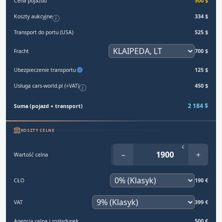
Cena pojazdu
500 $
Koszty aukcyjne
334 $
Transport do portu (USA)
525 $
Fracht
700 $
Ubezpieczenie transportu
125 $
Usługa cars-world.pl (+VAT)
450 $
2 184 $
Suma (pojazd + transport)
KOSZTY CELNE
€
−
+
Wartość celna
CŁO
190 €
VAT
399 €
Agencja celna i rozładunek
500 €