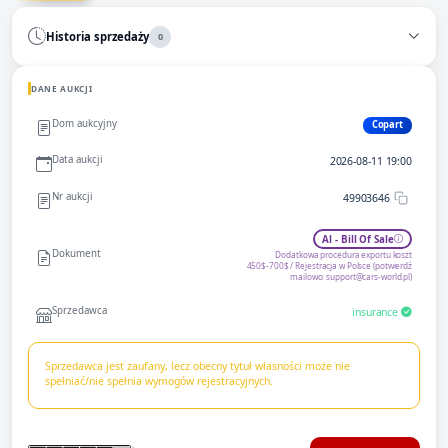
Historia sprzedaży
0
DANE AUKCJI
Dom aukcyjny
Copart
Data aukcji
2026-08-11 19:00
Nr aukcji
49903646
Al - Bill Of Sale
Dokument
Dodatkowa procedura exportu koszt
450$-700$ / Rejestracja w Polsce (potwierdź
mailowo:
support@cars-world.pl
)
Sprzedawca
insurance
Sprzedawca jest zaufany, lecz obecny tytuł własności może nie
spełniać/nie spełnia wymogów rejestracyjnych.