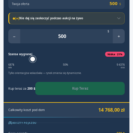
500
Twoja oferta
$
Nie daj się zaskoczyć podczas aukcji na żywo
$
−
+
Szansa wygranej
Niska · 21%
687$
50%
9 437$
MIN
MAX
Tylko orientacyjna wskazówka — rynek zmienia się dynamicznie.
Kup Teraz
Kup teraz za
200 $
14 768,00 zł
Całkowity koszt pod dom
KOSZTY POJAZDU