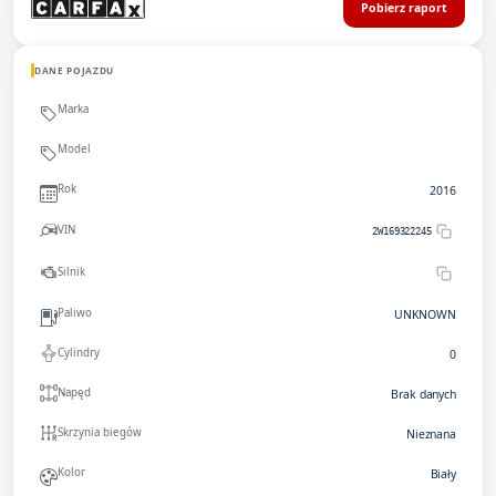
Pobierz raport
DANE POJAZDU
Marka
Model
Rok
2016
VIN
2W169322245
Silnik
Paliwo
UNKNOWN
Cylindry
0
Napęd
Brak danych
Skrzynia biegów
Nieznana
Kolor
Biały