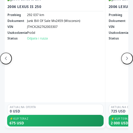
2006 LEXUS IS 250
2006 LEXUS I
Przebieg
292 037 km
Przebieg
27
Dokument
Junk Bill Of Sale Mv2459 (Wisconsin)
Dokument
Va 
VIN
JTHCK262762003307
VIN
JT
Uszkodzenia
Przód
Uszkodzenia
No
Status
Odpala i rusza
Status
Odp
AKTUALNA OFERTA
AKTUALNA OFE
0 USD
725 USD
⚡
⚡
KUP TERAZ
KUP TERAZ
675 USD
2 000 USD