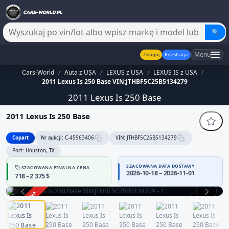
🔍
Menu
Zaloguj
Rejestracja
Cars-World
/
Auta z USA
/
LEXUS z USA
/
LEXUS IS z USA
/
2011 Lexus Is 250 Base VIN:JTHBF5C25B5134279
2011 Lexus Is 250 Base
2011 Lexus Is 250 Base
Copart
Nr aukcji: C-45963406
VIN: JTHBF5C25B5134279
Port: Houston, TX
SZACOWANA DATA DOSTAWY
SZACOWANA FINALNA CENA
Sprzedawca bez potwierdzonej wiarygodności — część danych
2026-10-18 – 2026-11-01
718 – 2 375 $
może być niepełna
Zachowaj ostrożność i dokładnie zweryfikuj historię pojazdu.
ZAKOŃCZONA
1 / 12