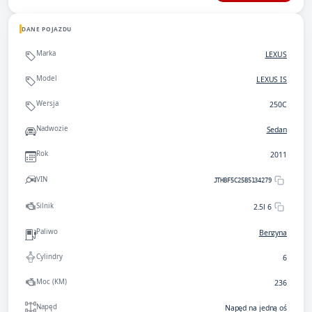
DANE POJAZDU
Marka
LEXUS
Model
LEXUS IS
Wersja
250C
Nadwozie
Sedan
Rok
2011
VIN
JTHBF5C25B5134279
Silnik
2.5l 6
Paliwo
Benzyna
Cylindry
6
Moc (KM)
236
Napęd
Napęd na jedną oś