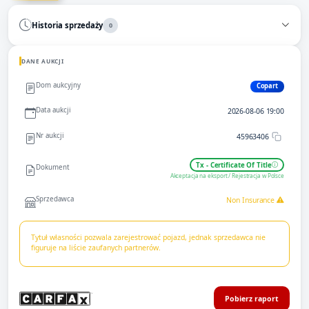
Historia sprzedaży
0
DANE AUKCJI
Dom aukcyjny
Copart
Data aukcji
2026-08-06 19:00
Nr aukcji
45963406
Tx - Certificate Of Title
Dokument
Akceptacja na eksport / Rejestracja w Polsce
Sprzedawca
Non Insurance
Tytuł własności pozwala zarejestrować pojazd, jednak sprzedawca nie
figuruje na liście zaufanych partnerów.
Pobierz raport