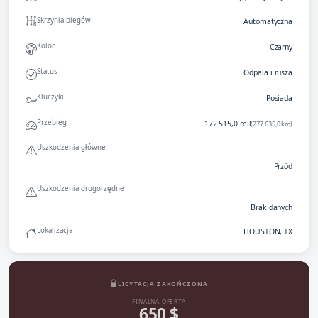
Skrzynia biegów
Automatyczna
Kolor
Czarny
Status
Odpala i rusza
Kluczyki
Posiada
Przebieg
172 515,0 mil
(277 635,0 km)
Uszkodzenia główne
Przód
Uszkodzenia drugorzędne
Brak danych
Lokalizacja
HOUSTON, TX
LICYTACJA ZAKOŃCZONA
FINALNA OFERTA
650 $