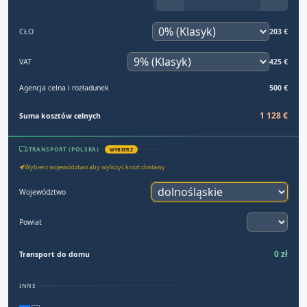
CŁO
203 €
VAT
425 €
Agencja celna i rozładunek
500 €
1 128 €
Suma kosztów celnych
TRANSPORT (POLSKA)
WYBIERZ
Wybierz województwo aby wyliczyć koszt dostawy
Województwo
Powiat
0 zł
Transport do domu
INNE