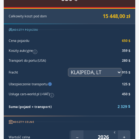
15 448,00 zł
Całkowity koszt pod dom
KOSZTY POJAZDU
Cena pojazdu
650 $
Koszty aukcyjne
359 $
Transport do portu (USA)
280 $
Fracht
915 $
Ubezpieczenie transportu
125 $
Usługa cars-world.pl (+VAT)
450 $
2 329 $
Suma (pojazd + transport)
KOSZTY CELNE
€
−
+
Wartość celna