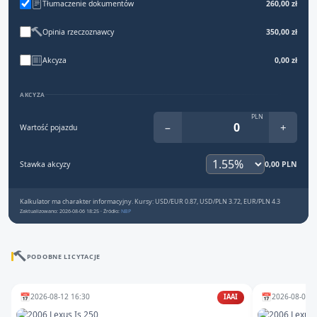
Tłumaczenie dokumentów
260,00 zł
Opinia rzeczoznawcy
350,00 zł
Akcyza
0,00 zł
AKCYZA
PLN
−
+
Wartość pojazdu
Stawka akcyzy
0,00 PLN
Kalkulator ma charakter informacyjny. Kursy: USD/EUR 0.87, USD/PLN 3.72, EUR/PLN 4.3
Zaktualizowano: 2026-08-06 18:25 · Źródło:
NBP
PODOBNE LICYTACJE
📅
📅
2026-08-12 16:30
2026-08-07 1
IAAI