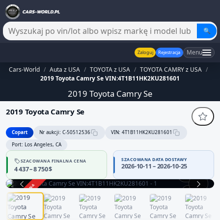
🔍
Menu
Zaloguj
Rejestracja
Cars-World
/
Auta z USA
/
TOYOTA z USA
/
TOYOTA CAMRY z USA
/
2019 Toyota Camry Se VIN:4T1B11HK2KU281601
2019 Toyota Camry Se
2019 Toyota Camry Se
Copart
Nr aukcji: C-50512536
VIN: 4T1B11HK2KU281601
Port: Los Angeles, CA
SZACOWANA DATA DOSTAWY
SZACOWANA FINALNA CENA
2026-10-11 – 2026-10-25
4 437 – 8 750 $
360°
ZAKOŃCZONA
1 / 12