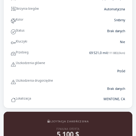
Skrzynia biegów
Automatyczna
Kolor
Srebrny
Status
Brak danych
Kluczyki
Nie
Przebieg
69 521,0 mil
(111 883,0 km)
Uszkodzenia główne
Przód
Uszkodzenia drugorzędne
Brak danych
Lokalizacja
MENTONE, CA
LICYTACJA ZAKOŃCZONA
FINALNA OFERTA
5 100 $