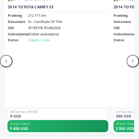
2014 TOYOTA CAMRY SE
2014 TOYOTA
Przebieg
212 711 km
Przebieg
58
Dokument
In - Certificate Of Title
Dokument
Nh 
VIN
4T1BF1FK7EU462928
VIN
4T
Uszkodzenia
Drobne uszkodzenia
Uszkodzenia
Pr
Status
Odpala i rusza
Status
Odp
AKTUALNA OFERTA
AKTUALNA OFE
0 USD
500 USD
⚡
⚡
KUP TERAZ
KUP TERAZ
5 400 USD
2 500 USD