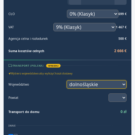
CŁO
699 €
VAT
1 467 €
Agencja celna i rozładunek
500 €
2 666 €
Suma kosztów celnych
TRANSPORT (POLSKA)
WYBIERZ
Wybierz województwo aby wyliczyć koszt dostawy
Województwo
Powiat
0 zł
Transport do domu
INNE