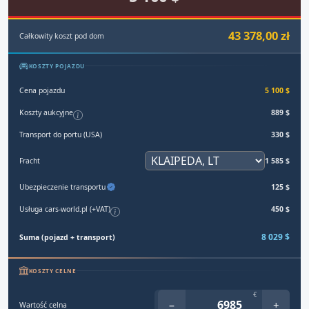
43 378,00 zł
Całkowity koszt pod dom
KOSZTY POJAZDU
Cena pojazdu
5 100 $
Koszty aukcyjne
889 $
Transport do portu (USA)
330 $
Fracht
1 585 $
Ubezpieczenie transportu
125 $
Usługa cars-world.pl (+VAT)
450 $
8 029 $
Suma (pojazd + transport)
KOSZTY CELNE
€
−
+
Wartość celna