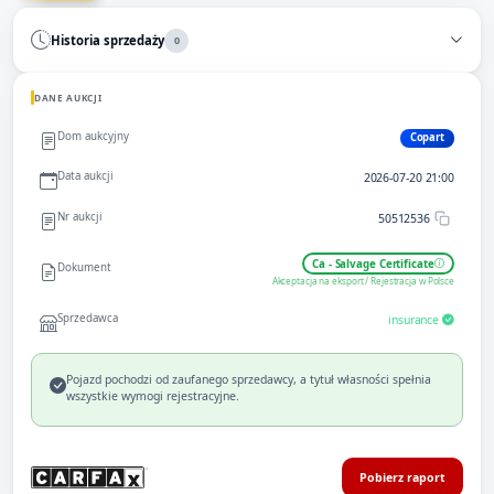
Historia sprzedaży
0
DANE AUKCJI
Dom aukcyjny
Copart
Data aukcji
2026-07-20 21:00
Nr aukcji
50512536
Ca - Salvage Certificate
Dokument
Akceptacja na eksport / Rejestracja w Polsce
Sprzedawca
insurance
Pojazd pochodzi od zaufanego sprzedawcy, a tytuł własności spełnia
wszystkie wymogi rejestracyjne.
Pobierz raport