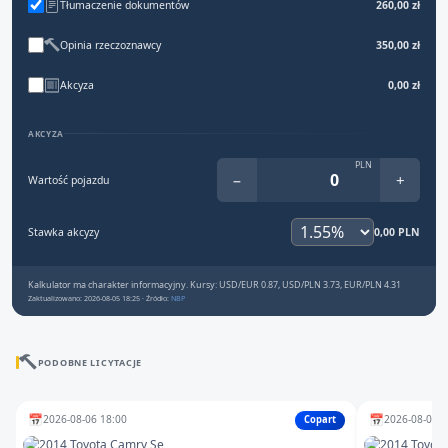
Tłumaczenie dokumentów
260,00 zł
Opinia rzeczoznawcy
350,00 zł
Akcyza
0,00 zł
AKCYZA
PLN
−
+
Wartość pojazdu
Stawka akcyzy
0,00 PLN
Kalkulator ma charakter informacyjny. Kursy: USD/EUR 0.87, USD/PLN 3.73, EUR/PLN 4.31
Zaktualizowano: 2026-08-05 18:25 · Źródło:
NBP
PODOBNE LICYTACJE
📅
📅
2026-08-06 18:00
2026-08-07 1
Copart