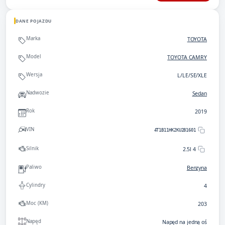
DANE POJAZDU
Marka
TOYOTA
Model
TOYOTA CAMRY
Wersja
L/LE/SE/XLE
Nadwozie
Sedan
Rok
2019
VIN
4T1B11HK2KU281601
Silnik
2.5l 4
Paliwo
Benzyna
Cylindry
4
Moc (KM)
203
Napęd
Napęd na jedną oś