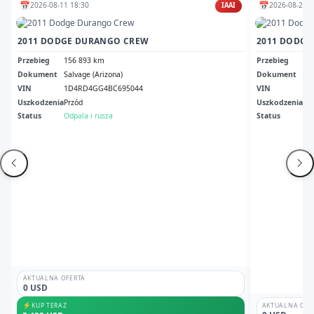
📅
📅
2026-08-11 18:30
2026-08-24 2
IAAI
2011 DODGE DURANGO CREW
2011 DODGE
Przebieg
156 893 km
Przebieg
27
Dokument
Salvage (Arizona)
Dokument
Co 
VIN
1D4RD4GG4BC695044
VIN
1D
Uszkodzenia
Przód
Uszkodzenia
Gr
Status
Odpala i rusza
Status
Odp
AKTUALNA OFERTA
0 USD
⚡
KUP TERAZ
AKTUALNA OFE