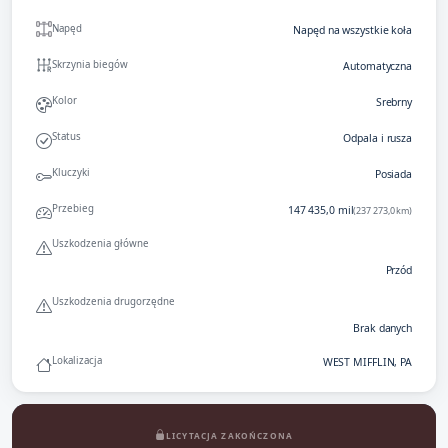
Napęd
Napęd na wszystkie koła
Skrzynia biegów
Automatyczna
Kolor
Srebrny
Status
Odpala i rusza
Kluczyki
Posiada
Przebieg
147 435,0 mil
(237 273,0 km)
Uszkodzenia główne
Przód
Uszkodzenia drugorzędne
Brak danych
Lokalizacja
WEST MIFFLIN, PA
LICYTACJA ZAKOŃCZONA