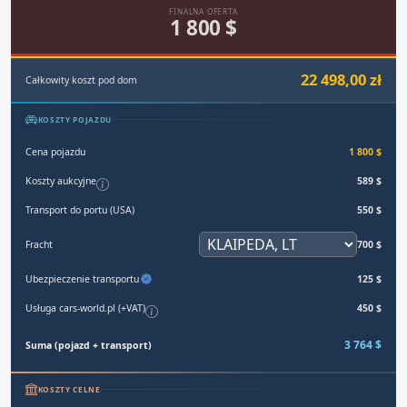
FINALNA OFERTA
1 800 $
22 498,00 zł
Całkowity koszt pod dom
KOSZTY POJAZDU
Cena pojazdu
1 800 $
Koszty aukcyjne
589 $
Transport do portu (USA)
550 $
Fracht
700 $
Ubezpieczenie transportu
125 $
Usługa cars-world.pl (+VAT)
450 $
3 764 $
Suma (pojazd + transport)
KOSZTY CELNE