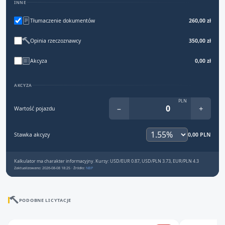
INNE
Tłumaczenie dokumentów
260,00 zł
Opinia rzeczoznawcy
350,00 zł
Akcyza
0,00 zł
AKCYZA
PLN
−
+
Wartość pojazdu
Stawka akcyzy
0,00 PLN
Kalkulator ma charakter informacyjny. Kursy: USD/EUR 0.87, USD/PLN 3.73, EUR/PLN 4.3
Zaktualizowano: 2026-08-08 18:25 · Źródło:
NBP
PODOBNE LICYTACJE