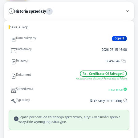
Historia sprzedaży
0
DANE AUKCJI
Dom aukcyjny
Copart
Data aukcji
2026-07-15 16:00
Nr aukcji
50497646
Pa - Certificate Of Salvage
Dokument
Akceptacja na eksport / Rejestracja w Polsce
Sprzedawca
insurance
Typ aukcji
Brak ceny minimalnej
Pojazd pochodzi od zaufanego sprzedawcy, a tytuł własności spełnia
wszystkie wymogi rejestracyjne.