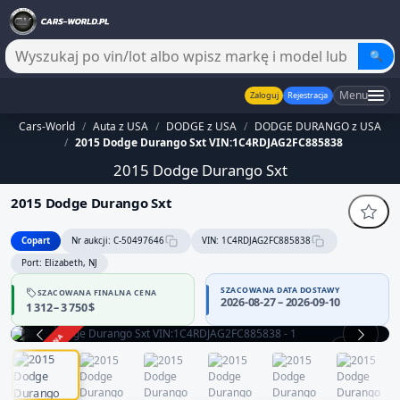
🔍
Menu
Zaloguj
Rejestracja
Cars-World
/
Auta z USA
/
DODGE z USA
/
DODGE DURANGO z USA
/
2015 Dodge Durango Sxt VIN:1C4RDJAG2FC885838
2015 Dodge Durango Sxt
2015 Dodge Durango Sxt
Copart
Nr aukcji: C-50497646
VIN: 1C4RDJAG2FC885838
Port: Elizabeth, NJ
SZACOWANA DATA DOSTAWY
SZACOWANA FINALNA CENA
2026-08-27 – 2026-09-10
1 312 – 3 750 $
ZAKOŃCZONA
1 / 14