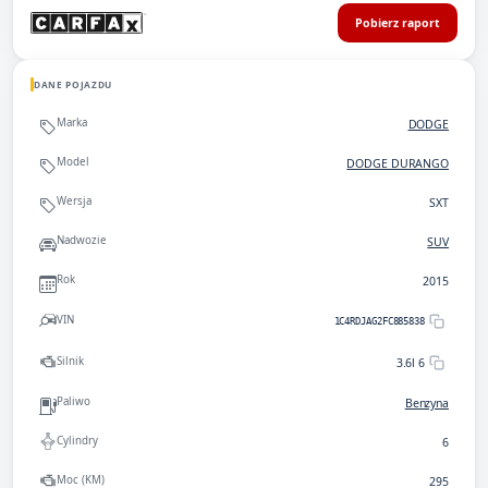
Pobierz raport
DANE POJAZDU
Marka
DODGE
Model
DODGE DURANGO
Wersja
SXT
Nadwozie
SUV
Rok
2015
VIN
1C4RDJAG2FC885838
Silnik
3.6l 6
Paliwo
Benzyna
Cylindry
6
Moc (KM)
295