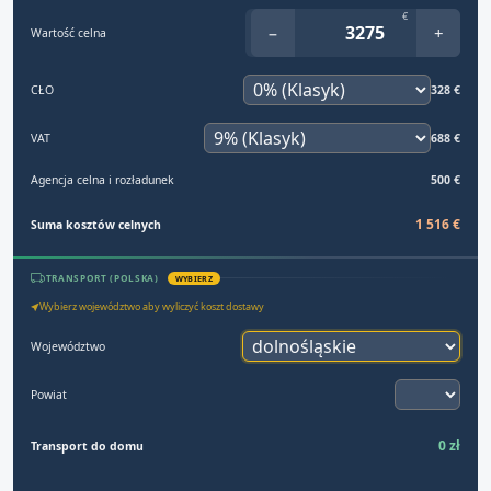
€
−
+
Wartość celna
CŁO
328 €
VAT
688 €
Agencja celna i rozładunek
500 €
1 516 €
Suma kosztów celnych
TRANSPORT (POLSKA)
WYBIERZ
Wybierz województwo aby wyliczyć koszt dostawy
Województwo
Powiat
0 zł
Transport do domu