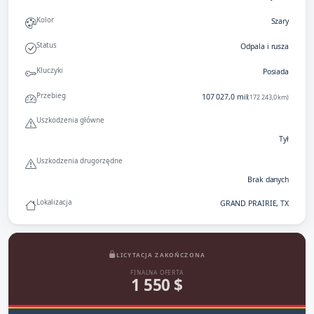
Kolor
Szary
Status
Odpala i rusza
Kluczyki
Posiada
Przebieg
107 027,0 mil
(172 243,0 km)
Uszkodzenia główne
Tył
Uszkodzenia drugorzędne
Brak danych
Lokalizacja
GRAND PRAIRIE, TX
LICYTACJA ZAKOŃCZONA
FINALNA OFERTA
1 550 $