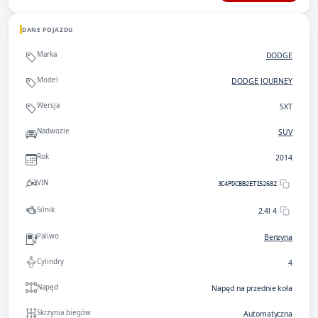
DANE POJAZDU
Marka
DODGE
Model
DODGE JOURNEY
Wersja
SXT
Nadwozie
SUV
Rok
2014
VIN
3C4PDCBB2ET152682
Silnik
2.4l 4
Paliwo
Benzyna
Cylindry
4
Napęd
Napęd na przednie koła
Skrzynia biegów
Automatyczna