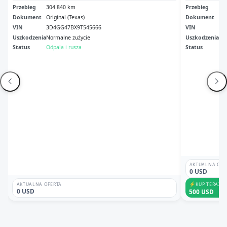
Przebieg
304 840 km
Przebieg
34
Dokument
Original (Texas)
Dokument
Cle
VIN
3D4GG47BX9T545666
VIN
3D
Uszkodzenia
Normalne zużycie
Uszkodzenia
No
Status
Odpala i rusza
Status
Ni
AKTUALNA OFE
0 USD
⚡
KUP TERAZ
AKTUALNA OFERTA
0 USD
500 USD