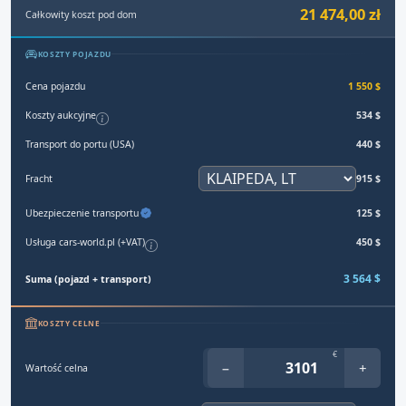
21 474,00 zł
Całkowity koszt pod dom
KOSZTY POJAZDU
Cena pojazdu
1 550 $
Koszty aukcyjne
534 $
Transport do portu (USA)
440 $
Fracht
915 $
Ubezpieczenie transportu
125 $
Usługa cars-world.pl (+VAT)
450 $
3 564 $
Suma (pojazd + transport)
KOSZTY CELNE
€
−
+
Wartość celna