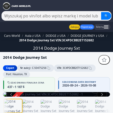
🔍
Menu
Zaloguj
Rejestracja
Cars-World
/
Auta z USA
/
DODGE z USA
/
DODGE JOURNEY z USA
/
2014 Dodge Journey Sxt VIN:3C4PDCBB2ET152682
2014 Dodge Journey Sxt
2014 Dodge Journey Sxt
Copart
Nr aukcji: C-50475256
VIN: 3C4PDCBB2ET152682
Port: Houston, TX
SZACOWANA DATA DOSTAWY
SZACOWANA FINALNA CENA
2026-09-24 – 2026-10-08
437 – 1 187 $
360°
ZAKOŃCZONA
1 / 13