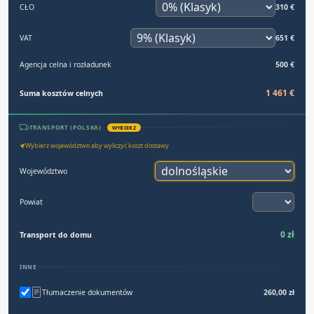
CŁO
310 €
VAT
651 €
Agencja celna i rozładunek
500 €
1 461 €
Suma kosztów celnych
TRANSPORT (POLSKA)
WYBIERZ
Wybierz województwo aby wyliczyć koszt dostawy
Województwo
Powiat
0 zł
Transport do domu
INNE
Tłumaczenie dokumentów
260,00 zł