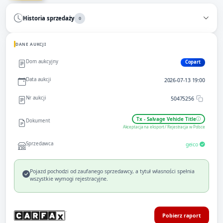
Historia sprzedaży
0
DANE AUKCJI
Dom aukcyjny
Copart
Data aukcji
2026-07-13 19:00
Nr aukcji
50475256
Tx - Salvage Vehicle Title
Dokument
Akceptacja na eksport / Rejestracja w Polsce
Sprzedawca
geico
Pojazd pochodzi od zaufanego sprzedawcy, a tytuł własności spełnia
wszystkie wymogi rejestracyjne.
Pobierz raport