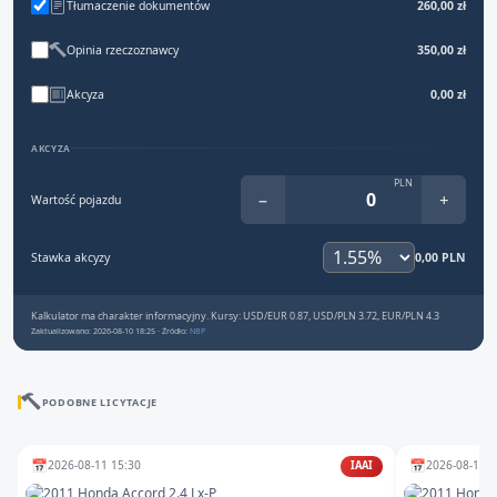
Tłumaczenie dokumentów
260,00 zł
Opinia rzeczoznawcy
350,00 zł
Akcyza
0,00 zł
AKCYZA
PLN
−
+
Wartość pojazdu
Stawka akcyzy
0,00 PLN
Kalkulator ma charakter informacyjny. Kursy: USD/EUR 0.87, USD/PLN 3.72, EUR/PLN 4.3
Zaktualizowano: 2026-08-10 18:25 · Źródło:
NBP
PODOBNE LICYTACJE
📅
📅
2026-08-11 15:30
2026-08-13 1
IAAI