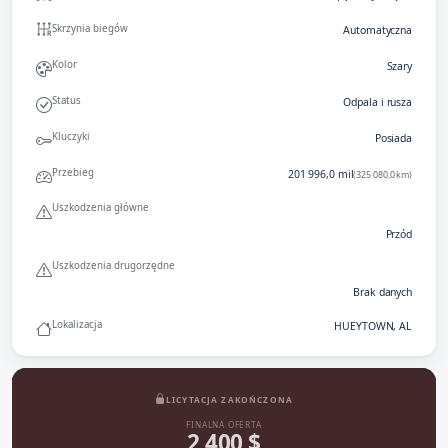
Skrzynia biegów
Automatyczna
Kolor
Szary
Status
Odpala i rusza
Kluczyki
Posiada
Przebieg
201 996,0 mil
(325 080,0 km)
Uszkodzenia główne
Przód
Uszkodzenia drugorzędne
Brak danych
Lokalizacja
HUEYTOWN, AL
LICYTACJA ZAKOŃCZONA
FINALNA OFERTA
2 400 $