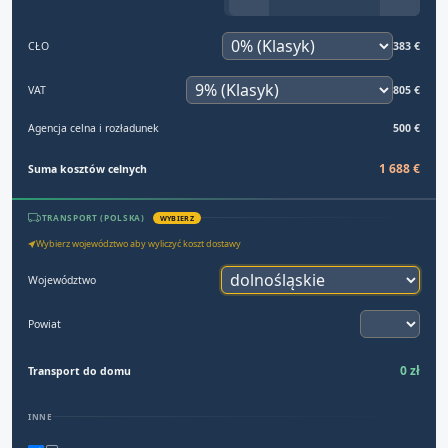
CŁO
383 €
VAT
805 €
Agencja celna i rozładunek
500 €
1 688 €
Suma kosztów celnych
TRANSPORT (POLSKA)
WYBIERZ
Wybierz województwo aby wyliczyć koszt dostawy
Województwo
Powiat
0 zł
Transport do domu
INNE