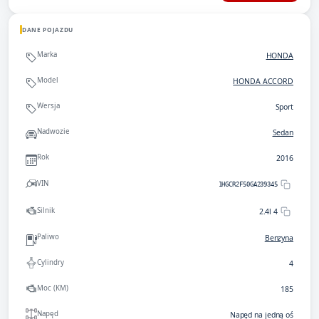
DANE POJAZDU
Marka
HONDA
Model
HONDA ACCORD
Wersja
Sport
Nadwozie
Sedan
Rok
2016
VIN
1HGCR2F50GA239345
Silnik
2.4l 4
Paliwo
Benzyna
Cylindry
4
Moc (KM)
185
Napęd
Napęd na jedną oś