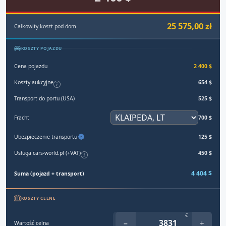
25 575,00 zł
Całkowity koszt pod dom
KOSZTY POJAZDU
Cena pojazdu
2 400 $
Koszty aukcyjne
654 $
Transport do portu (USA)
525 $
Fracht
700 $
Ubezpieczenie transportu
125 $
Usługa cars-world.pl (+VAT)
450 $
4 404 $
Suma (pojazd + transport)
KOSZTY CELNE
€
−
+
Wartość celna