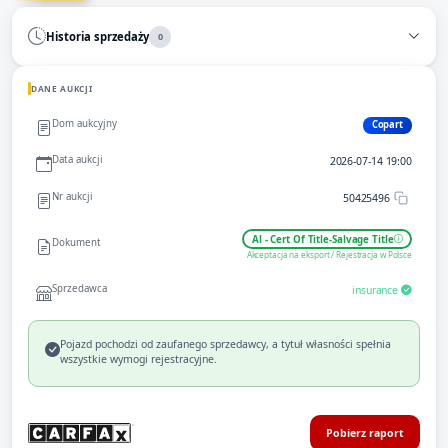
Historia sprzedaży
0
DANE AUKCJI
Dom aukcyjny
Copart
Data aukcji
2026-07-14 19:00
Nr aukcji
50425496
Al - Cert Of Title-Salvage Title
Dokument
Akceptacja na eksport / Rejestracja w Polsce
Sprzedawca
insurance
Pojazd pochodzi od zaufanego sprzedawcy, a tytuł własności spełnia
wszystkie wymogi rejestracyjne.
Pobierz raport