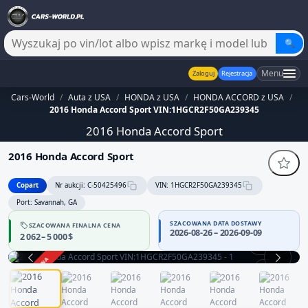
🔍
Menu
Zaloguj
Rejestracja
Cars-World
/
Auta z USA
/
HONDA z USA
/
HONDA ACCORD z USA
/
2016 Honda Accord Sport VIN:1HGCR2F50GA239345
2016 Honda Accord Sport
2016 Honda Accord Sport
Copart
Nr aukcji: C-50425496
VIN: 1HGCR2F50GA239345
Port: Savannah, GA
SZACOWANA DATA DOSTAWY
SZACOWANA FINALNA CENA
2026-08-26 – 2026-09-09
2 062 – 5 000 $
360°
ZAKOŃCZONA
1 / 12