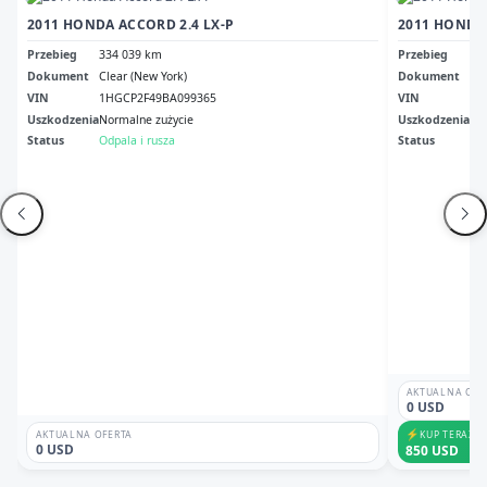
2011 HONDA ACCORD 2.4 LX-P
2011 HONDA
Przebieg
334 039 km
Przebieg
3 
Dokument
Clear (New York)
Dokument
Al 
VIN
1HGCP2F49BA099365
VIN
1H
Uszkodzenia
Normalne zużycie
Uszkodzenia
Pr
Status
Odpala i rusza
Status
Odp
AKTUALNA OFE
0 USD
⚡
KUP TERAZ
AKTUALNA OFERTA
0 USD
850 USD