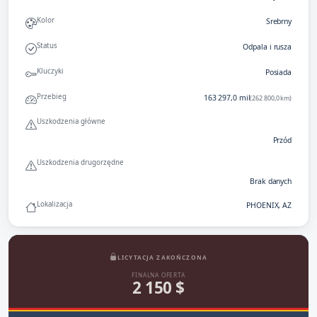
Kolor
Srebrny
Status
Odpala i rusza
Kluczyki
Posiada
Przebieg
163 297,0 mil
(262 800,0 km)
Uszkodzenia główne
Przód
Uszkodzenia drugorzędne
Brak danych
Lokalizacja
PHOENIX, AZ
LICYTACJA ZAKOŃCZONA
FINALNA OFERTA
2 150 $