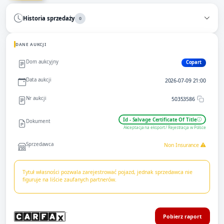
Historia sprzedaży
0
DANE AUKCJI
Dom aukcyjny
Copart
Data aukcji
2026-07-09 21:00
Nr aukcji
50353586
Id - Salvage Certificate Of Title
Dokument
Akceptacja na eksport / Rejestracja w Polsce
Sprzedawca
Non Insurance
Tytuł własności pozwala zarejestrować pojazd, jednak sprzedawca nie
figuruje na liście zaufanych partnerów.
Pobierz raport