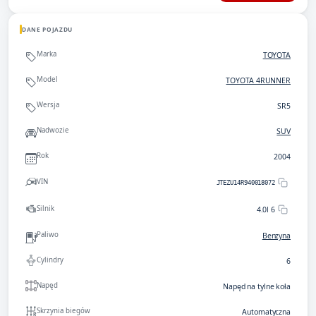
DANE POJAZDU
Marka
TOYOTA
Model
TOYOTA 4RUNNER
Wersja
SR5
Nadwozie
SUV
Rok
2004
VIN
JTEZU14R940018072
Silnik
4.0l 6
Paliwo
Benzyna
Cylindry
6
Napęd
Napęd na tylne koła
Skrzynia biegów
Automatyczna