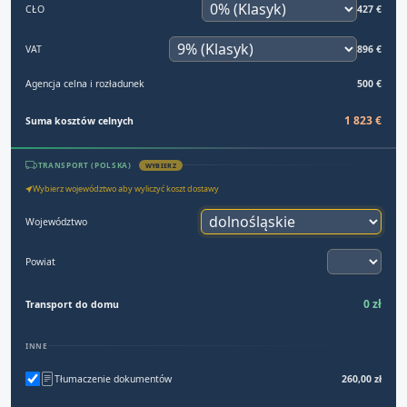
CŁO
427 €
VAT
896 €
Agencja celna i rozładunek
500 €
1 823 €
Suma kosztów celnych
TRANSPORT (POLSKA)
WYBIERZ
Wybierz województwo aby wyliczyć koszt dostawy
Województwo
Powiat
0 zł
Transport do domu
INNE
Tłumaczenie dokumentów
260,00 zł