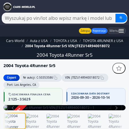
🔍
Menu
Zaloguj
Rejestracja
Cars-World
/
Auta z USA
/
TOYOTA z USA
/
TOYOTA 4RUNNER z USA
/
2004 Toyota 4Runner Sr5 VIN:JTEZU14R940018072
2004 Toyota 4Runner Sr5
2004 Toyota 4Runner Sr5
Copart
Nr aukcji: C-50353586
VIN: JTEZU14R940018072
Port: Los Angeles, CA
SZACOWANA DATA DOSTAWY
SZACOWANA FINALNA CENA
Sprzedawca bez potwierdzonej wiarygodności — część danych
2026-09-30 – 2026-10-14
2 125 – 3 562 $
może być niepełna
Zachowaj ostrożność i dokładnie zweryfikuj historię pojazdu.
ZAKOŃCZONA
1 / 11