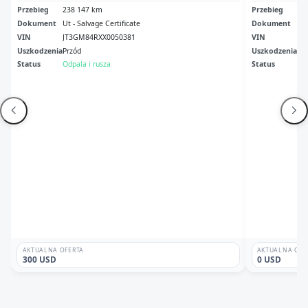
Przebieg
238 147 km
Przebieg
2 
Dokument
Ut - Salvage Certificate
Dokument
Sal
VIN
JT3GM84RXX0050381
VIN
JT
Uszkodzenia
Przód
Uszkodzenia
Le
Status
Odpala i rusza
Status
Ni
AKTUALNA OFERTA
AKTUALNA OFE
300 USD
0 USD