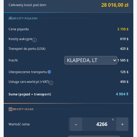
28 016,00 zł
Całkowity koszt pod dom
KOSZTY POJAZDU
Cena pojazdu
2 150 $
Koszty aukcyjne
619 $
Transport do portu (USA)
425 $
Fracht
1 585 $
Ubezpieczenie transportu
125 $
Usługa cars-world.pl (+VAT)
450 $
4 904 $
Suma (pojazd + transport)
KOSZTY CELNE
€
−
+
Wartość celna