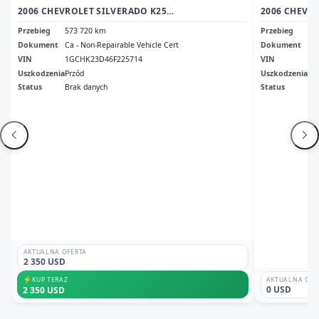
2006 CHEVROLET SILVERADO K2500 HEAVY DUTY
2006 CHEVR
Przebieg
573 720 km
Przebieg
80
Dokument
Ca - Non-Repairable Vehicle Cert
Dokument
Mn 
VIN
1GCHK23D46F225714
VIN
1G
Uszkodzenia
Przód
Uszkodzenia
Tył
Status
Brak danych
Status
Odp
AKTUALNA OFERTA
2 350 USD
⚡
KUP TERAZ
AKTUALNA OFE
0 USD
2 350 USD