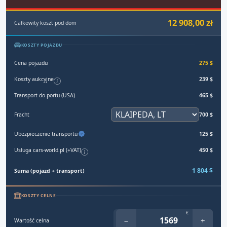
12 908,00 zł
Całkowity koszt pod dom
KOSZTY POJAZDU
Cena pojazdu
275 $
Koszty aukcyjne
239 $
Transport do portu (USA)
465 $
Fracht
700 $
Ubezpieczenie transportu
125 $
Usługa cars-world.pl (+VAT)
450 $
1 804 $
Suma (pojazd + transport)
KOSZTY CELNE
€
−
+
Wartość celna