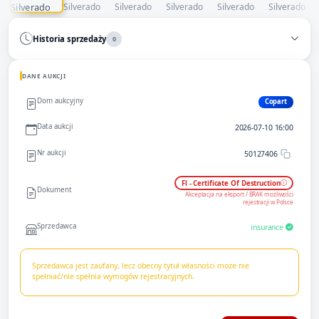
Historia sprzedaży
0
DANE AUKCJI
Dom aukcyjny
Copart
Data aukcji
2026-07-10 16:00
Nr aukcji
50127406
Fl - Certificate Of Destruction
Dokument
Akceptacja na eksport / BRAK możliwości
rejestracji w Polsce
Sprzedawca
insurance
Sprzedawca jest zaufany, lecz obecny tytuł własności może nie
spełniać/nie spełnia wymogów rejestracyjnych.