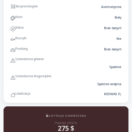
Skrzynia biegów
Automatyczna
Kolor
Biały
Status
Brak danych
Kluczyki
Nie
Przebieg
Brak danych
Uszkodzenia główne
Spalenie
Uszkodzenia drugorzędne
Spalenie wnętrza
Lokalizacja
MIDWAY, FL
LICYTACJA ZAKOŃCZONA
FINALNA OFERTA
275 $