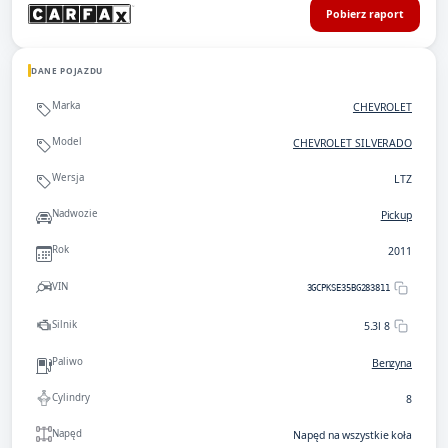
Pobierz raport
DANE POJAZDU
Marka
CHEVROLET
Model
CHEVROLET SILVERADO
Wersja
LTZ
Nadwozie
Pickup
Rok
2011
VIN
3GCPKSE35BG283811
Silnik
5.3l 8
Paliwo
Benzyna
Cylindry
8
Napęd
Napęd na wszystkie koła