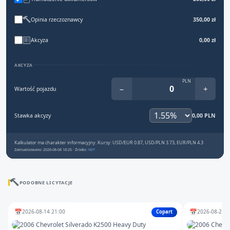
Opinia rzeczoznawcy
350,00 zł
Akcyza
0,00 zł
AKCYZA
PLN
−
+
Wartość pojazdu
Stawka akcyzy
0,00 PLN
Kalkulator ma charakter informacyjny. Kursy: USD/EUR 0.87, USD/PLN 3.73, EUR/PLN 4.3
Zaktualizowano: 2026-08-08 18:25 · Źródło:
NBP
PODOBNE LICYTACJE
📅
📅
2026-08-14 21:00
2026-08-24 1
Copart