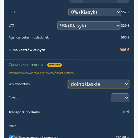
CŁO
157 €
VAT
329 €
Agencja celna i rozładunek
500 €
986 €
Suma kosztów celnych
TRANSPORT (POLSKA)
WYBIERZ
Wybierz województwo aby wyliczyć koszt dostawy
Województwo
Powiat
0 zł
Transport do domu
INNE
Tłumaczenie dokumentów
260,00 zł