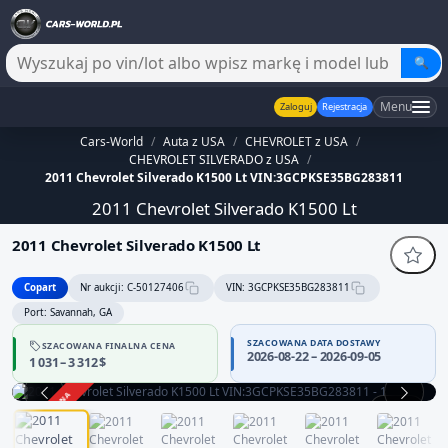
🔍
Menu
Zaloguj
Rejestracja
Cars-World
/
Auta z USA
/
CHEVROLET z USA
/
CHEVROLET SILVERADO z USA
/
2011 Chevrolet Silverado K1500 Lt VIN:3GCPKSE35BG283811
2011 Chevrolet Silverado K1500 Lt
2011 Chevrolet Silverado K1500 Lt
Copart
Nr aukcji: C-50127406
VIN: 3GCPKSE35BG283811
Port: Savannah, GA
SZACOWANA DATA DOSTAWY
SZACOWANA FINALNA CENA
2026-08-22 – 2026-09-05
1 031 – 3 312 $
ZAKOŃCZONA
1 / 11