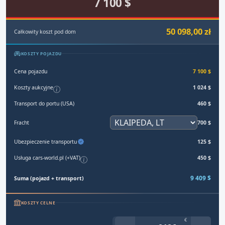
7 100 $
50 098,00 zł
Całkowity koszt pod dom
KOSZTY POJAZDU
Cena pojazdu
7 100 $
Koszty aukcyjne
1 024 $
Transport do portu (USA)
460 $
Fracht
700 $
Ubezpieczenie transportu
125 $
Usługa cars-world.pl (+VAT)
450 $
9 409 $
Suma (pojazd + transport)
KOSZTY CELNE
€