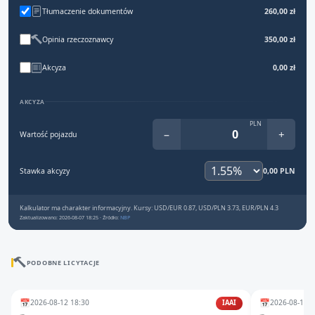
Tłumaczenie dokumentów
260,00 zł
Opinia rzeczoznawcy
350,00 zł
Akcyza
0,00 zł
AKCYZA
PLN
−
+
Wartość pojazdu
Stawka akcyzy
0,00 PLN
Kalkulator ma charakter informacyjny. Kursy: USD/EUR 0.87, USD/PLN 3.73, EUR/PLN 4.3
Zaktualizowano: 2026-08-07 18:25 · Źródło:
NBP
PODOBNE LICYTACJE
📅
📅
2026-08-12 18:30
2026-08-11 1
IAAI