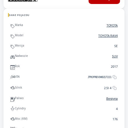
DANE POJAZDU
Marka
TOYOTA
Model
TOYOTA RAV4
Wersja
SE
Nadwozie
SUV
Rok
2017
VIN
JTMJFREV3HD217221
Silnik
2.5l 4
Paliwo
Benzyna
Cylindry
4
Moc (KM)
176