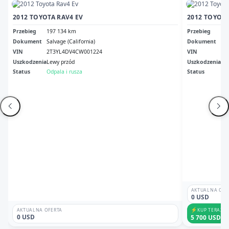
2012 TOYOTA RAV4 EV
2012 TOYOTA
Przebieg
197 134 km
Przebieg
34
Dokument
Salvage (California)
Dokument
Ok 
VIN
2T3YL4DV4CW001224
VIN
2T
Uszkodzenia
Lewy przód
Uszkodzenia
Dr
Status
Odpala i rusza
Status
Odp
AKTUALNA OFE
0 USD
⚡
KUP TERAZ
AKTUALNA OFERTA
0 USD
5 700 USD