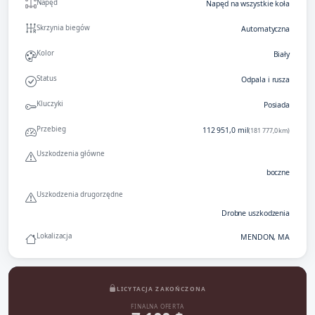
Napęd
Napęd na wszystkie koła
Skrzynia biegów
Automatyczna
Kolor
Biały
Status
Odpala i rusza
Kluczyki
Posiada
Przebieg
112 951,0 mil
(181 777,0 km)
Uszkodzenia główne
boczne
Uszkodzenia drugorzędne
Drobne uszkodzenia
Lokalizacja
MENDON, MA
LICYTACJA ZAKOŃCZONA
FINALNA OFERTA