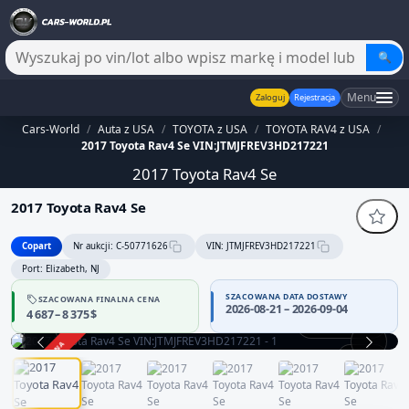
🔍
Menu
Zaloguj
Rejestracja
Cars-World
/
Auta z USA
/
TOYOTA z USA
/
TOYOTA RAV4 z USA
/
2017 Toyota Rav4 Se VIN:JTMJFREV3HD217221
2017 Toyota Rav4 Se
2017 Toyota Rav4 Se
Copart
Nr aukcji: C-50771626
VIN: JTMJFREV3HD217221
Port: Elizabeth, NJ
SZACOWANA DATA DOSTAWY
SZACOWANA FINALNA CENA
2026-08-21 – 2026-09-04
4 687 – 8 375 $
Praca silnika
ZAKOŃCZONA
1 / 14