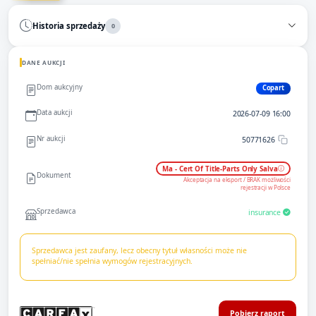
Historia sprzedaży
0
DANE AUKCJI
Dom aukcyjny
Copart
Data aukcji
2026-07-09 16:00
Nr aukcji
50771626
Ma - Cert Of Title-Parts Only Salva
Dokument
Akceptacja na eksport / BRAK możliwości
rejestracji w Polsce
Sprzedawca
insurance
Sprzedawca jest zaufany, lecz obecny tytuł własności może nie
spełniać/nie spełnia wymogów rejestracyjnych.
Pobierz raport