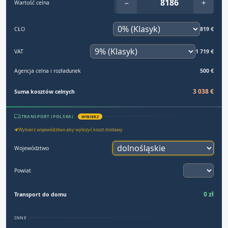
−
+
Wartość celna
CŁO
819 €
VAT
1 719 €
Agencja celna i rozładunek
500 €
3 038 €
Suma kosztów celnych
TRANSPORT (POLSKA)
WYBIERZ
Wybierz województwo aby wyliczyć koszt dostawy
Województwo
Powiat
0 zł
Transport do domu
INNE