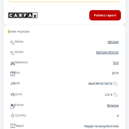
Pobierz raport
DANE POJAZDU
Marka
NISSAN
Model
NISSAN ROGUE
Nadwozie
SUV
Rok
2019
VIN
5N1AT2MV7KC718719
Silnik
2.5l 4
Paliwo
Benzyna
Cylindry
4
Napęd
Napęd na wszystkie koła