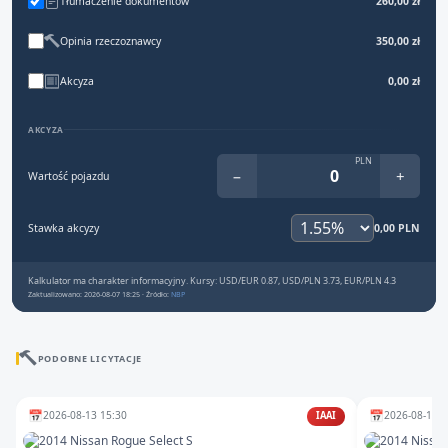
Tłumaczenie dokumentów
260,00 zł
Opinia rzeczoznawcy
350,00 zł
Akcyza
0,00 zł
AKCYZA
PLN
−
+
Wartość pojazdu
Stawka akcyzy
0,00 PLN
Kalkulator ma charakter informacyjny. Kursy: USD/EUR 0.87, USD/PLN 3.73, EUR/PLN 4.3
Zaktualizowano: 2026-08-07 18:25 · Źródło:
NBP
PODOBNE LICYTACJE
📅
📅
2026-08-13 15:30
2026-08-10 1
IAAI