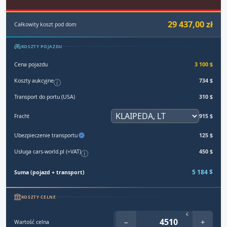
29 437,00 zł
Całkowity koszt pod dom
KOSZTY POJAZDU
Cena pojazdu
3 100 $
Koszty aukcyjne
734 $
Transport do portu (USA)
310 $
Fracht
915 $
Ubezpieczenie transportu
125 $
Usługa cars-world.pl (+VAT)
450 $
5 184 $
Suma (pojazd + transport)
KOSZTY CELNE
€
−
+
Wartość celna