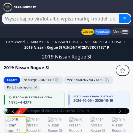
🔍
Menu
Zaloguj
Rejestracja
Cars-World
/
Auta z USA
/
NISSAN z USA
/
NISSAN ROGUE z USA
/
2019 Nissan Rogue Sl VIN:5N1AT2MV7KC718719
2019 Nissan Rogue Sl
2019 Nissan Rogue Sl
Copart
Nr aukcji: C-50761316
VIN: 5N1AT2MV7KC718719
Port: Indianapolis, IN
SZACOWANA DATA DOSTAWY
SZACOWANA FINALNA CENA
2026-10-05 – 2026-10-19
1 875 – 4 437 $
Praca silnika
360°
ZAKOŃCZONA
1 / 13