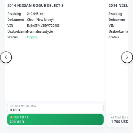
2014 NISSAN ROGUE SELECT S
2014 NISSAN
Przebieg
240 043 km
Przebieg
18
Dokument
Clear (New Jersey)
Dokument
Sc 
VIN
JN8AS5MV3EW720483
VIN
5N
Uszkodzenia
Normalne zużycie
Uszkodzenia
bo
Status
Odpala
Status
Odp
AKTUALNA OFERTA
0 USD
⚡
KUP TERAZ
AKTUALNA OFE
1 700 USD
700 USD