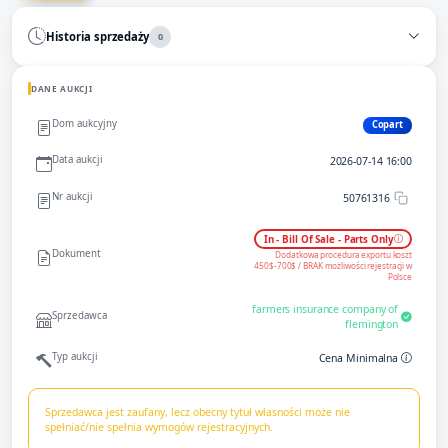
Historia sprzedaży
0
DANE AUKCJI
Dom aukcyjny
Copart
Data aukcji
2026-07-14 16:00
Nr aukcji
50761316
In - Bill Of Sale - Parts Only
Dokument
Dodatkowa procedura exportu koszt
450$-700$ / BRAK możliwości rejestracji w
Polsce
farmers insurance company of
Sprzedawca
flemington
Typ aukcji
Cena Minimalna
Sprzedawca jest zaufany, lecz obecny tytuł własności może nie
spełniać/nie spełnia wymogów rejestracyjnych.