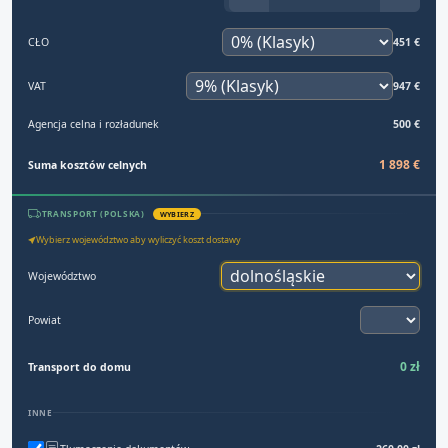
CŁO
451 €
VAT
947 €
Agencja celna i rozładunek
500 €
1 898 €
Suma kosztów celnych
TRANSPORT (POLSKA)
WYBIERZ
Wybierz województwo aby wyliczyć koszt dostawy
Województwo
Powiat
0 zł
Transport do domu
INNE