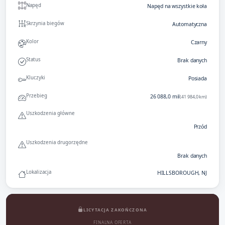
Napęd
Napęd na wszystkie koła
Skrzynia biegów
Automatyczna
Kolor
Czarny
Status
Brak danych
Kluczyki
Posiada
Przebieg
26 088,0 mil
(41 984,0 km)
Uszkodzenia główne
Przód
Uszkodzenia drugorzędne
Brak danych
Lokalizacja
HILLSBOROUGH, NJ
LICYTACJA ZAKOŃCZONA
FINALNA OFERTA