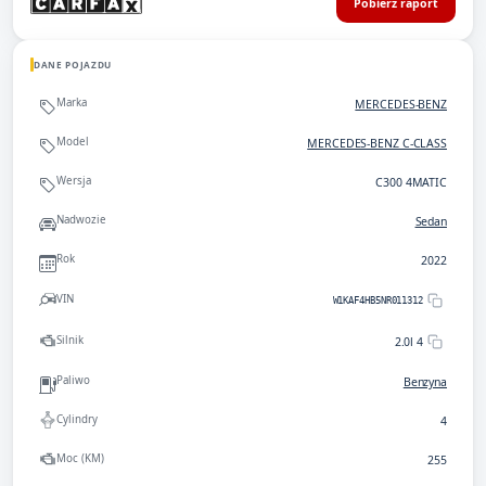
Pobierz raport
DANE POJAZDU
Marka
MERCEDES-BENZ
Model
MERCEDES-BENZ C-CLASS
Wersja
C300 4MATIC
Nadwozie
Sedan
Rok
2022
VIN
W1KAF4HB5NR011312
Silnik
2.0l 4
Paliwo
Benzyna
Cylindry
4
Moc (KM)
255