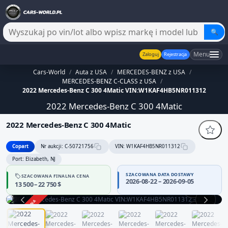
🔍
Menu
Zaloguj
Rejestracja
Cars-World
/
Auta z USA
/
MERCEDES-BENZ z USA
/
MERCEDES-BENZ C-CLASS z USA
/
2022 Mercedes-Benz C 300 4Matic VIN:W1KAF4HB5NR011312
2022 Mercedes-Benz C 300 4Matic
2022 Mercedes-Benz C 300 4Matic
Copart
Nr aukcji: C-50721756
VIN: W1KAF4HB5NR011312
Port: Elizabeth, NJ
SZACOWANA DATA DOSTAWY
SZACOWANA FINALNA CENA
2026-08-22 – 2026-09-05
13 500 – 22 750 $
360°
ZAKOŃCZONA
1 / 12