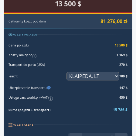
13 500 $
81 276,00 zł
Całkowity koszt pod dom
KOSZTY POJAZDU
Cena pojazdu
13 500 $
Koszty aukcyjne
1 169 $
Transport do portu (USA)
270 $
Fracht
700 $
Ubezpieczenie transportu
147 $
Usługa cars-world.pl (+VAT)
450 $
15 786 $
Suma (pojazd + transport)
KOSZTY CELNE
€