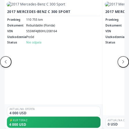
2017 MERCEDES-BENZ C 300 SPORT
Przebieg
110 755 km
Przebieg
15
Dokument
Rebuildable (Florida)
Dokument
Id 
VIN
55SWF4JB0HU208164
VIN
55
Uszkodzenia
Przód
Uszkodzenia
Pr
Status
Nie odpala
Status
Odp
AKTUALNA OFERTA
4 000 USD
⚡
KUP TERAZ
AKTUALNA OFE
0 USD
4 000 USD