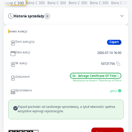
Historia sprzedaży
0
DANE AUKCJI
Dom aukcyjny
Copart
Data aukcji
2026-07-10 16:00
Nr aukcji
50721756
Id - Salvage Certificate Of Title
Dokument
Akceptacja na eksport / Rejestracja w Polsce
Sprzedawca
geico
Pojazd pochodzi od zaufanego sprzedawcy, a tytuł własności spełnia
wszystkie wymogi rejestracyjne.