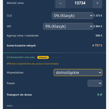
−
+
Wartość celna
CŁO
1 373 €
VAT
2 884 €
Agencja celna i rozładunek
500 €
4 757 €
Suma kosztów celnych
TRANSPORT (POLSKA)
WYBIERZ
Wybierz województwo aby wyliczyć koszt dostawy
Województwo
Powiat
0 zł
Transport do domu
INNE