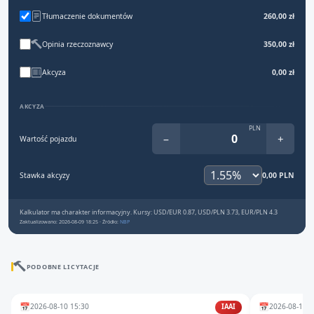
Tłumaczenie dokumentów
260,00 zł
Opinia rzeczoznawcy
350,00 zł
Akcyza
0,00 zł
AKCYZA
PLN
−
+
Wartość pojazdu
Stawka akcyzy
0,00 PLN
Kalkulator ma charakter informacyjny. Kursy: USD/EUR 0.87, USD/PLN 3.73, EUR/PLN 4.3
Zaktualizowano: 2026-08-09 18:25 · Źródło:
NBP
PODOBNE LICYTACJE
📅
📅
2026-08-10 15:30
2026-08-12 1
IAAI