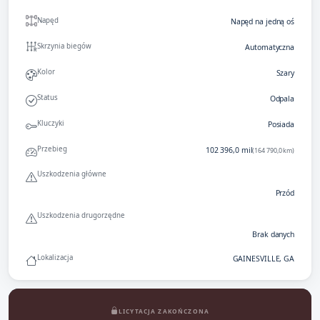
Napęd
Napęd na jedną oś
Skrzynia biegów
Automatyczna
Kolor
Szary
Status
Odpala
Kluczyki
Posiada
Przebieg
102 396,0 mil
(164 790,0 km)
Uszkodzenia główne
Przód
Uszkodzenia drugorzędne
Brak danych
Lokalizacja
GAINESVILLE, GA
LICYTACJA ZAKOŃCZONA