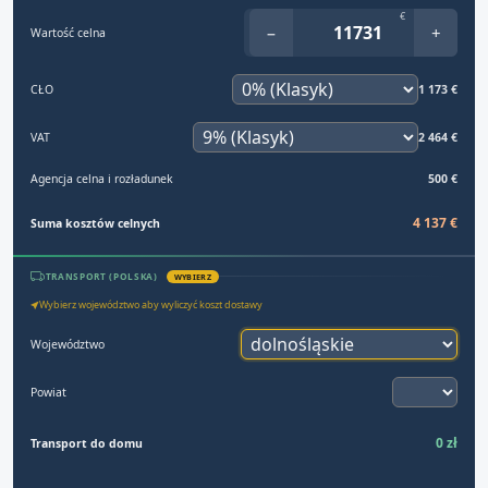
€
−
+
Wartość celna
CŁO
1 173 €
VAT
2 464 €
Agencja celna i rozładunek
500 €
4 137 €
Suma kosztów celnych
TRANSPORT (POLSKA)
WYBIERZ
Wybierz województwo aby wyliczyć koszt dostawy
Województwo
Powiat
0 zł
Transport do domu