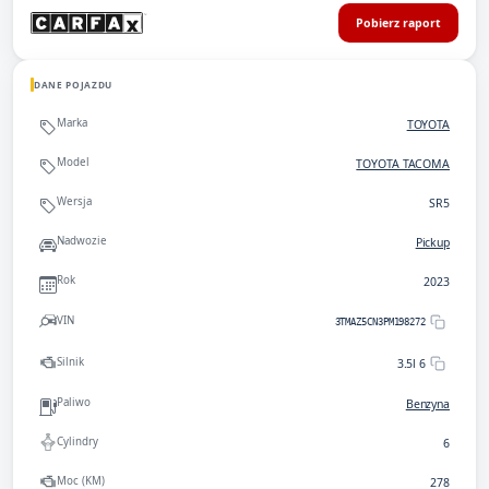
Pobierz raport
DANE POJAZDU
Marka
TOYOTA
Model
TOYOTA TACOMA
Wersja
SR5
Nadwozie
Pickup
Rok
2023
VIN
3TMAZ5CN3PM198272
Silnik
3.5l 6
Paliwo
Benzyna
Cylindry
6
Moc (KM)
278