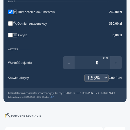
INNE
Tłumaczenie dokumentów
260,00 zł
Opinia rzeczoznawcy
350,00 zł
Akcyza
0,00 zł
AKCYZA
PLN
−
+
Wartość pojazdu
Stawka akcyzy
0,00 PLN
Kalkulator ma charakter informacyjny. Kursy: USD/EUR 0.87, USD/PLN 3.73, EUR/PLN 4.3
Zaktualizowano: 2026-08-09 18:25 · Źródło:
NBP
PODOBNE LICYTACJE