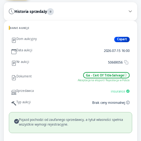
Historia sprzedaży
0
DANE AUKCJI
Dom aukcyjny
Copart
Data aukcji
2026-07-15 16:00
Nr aukcji
50669056
Ga - Cert Of Title-Salvage
Dokument
Akceptacja na eksport / Rejestracja w Polsce
Sprzedawca
insurance
Typ aukcji
Brak ceny minimalnej
Pojazd pochodzi od zaufanego sprzedawcy, a tytuł własności spełnia
wszystkie wymogi rejestracyjne.