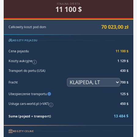
FINALNA OFERTA
11 100 $
70 023,00 zł
Całkowity koszt pod dom
KOSZTY POJAZDU
Cena pojazdu
11 100 $
Koszty aukcyjne
1 129 $
Transport do portu (USA)
430 $
Fracht
700 $
Ubezpieczenie transportu
125 $
Usługa cars-world.pl (+VAT)
450 $
13 484 $
Suma (pojazd + transport)
KOSZTY CELNE