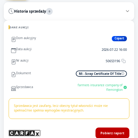
Historia sprzedaży
0
DANE AUKCJI
Dom aukcyjny
Copart
Data aukcji
2026-07-22 16:00
Nr aukcji
50653196
Dokument
Mi - Scrap Certificate Of Title
farmers insurance company of
Sprzedawca
flemington
Sprzedawca jest zaufany, lecz obecny tytuł własności może nie
spełniać/nie spełnia wymogów rejestracyjnych.
Pobierz raport