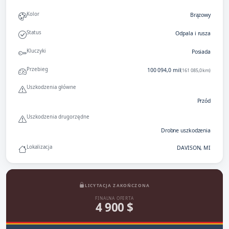
Kolor
Brązowy
Status
Odpala i rusza
Kluczyki
Posiada
Przebieg
100 094,0 mil
(161 085,0 km)
Uszkodzenia główne
Przód
Uszkodzenia drugorzędne
Drobne uszkodzenia
Lokalizacja
DAVISON, MI
LICYTACJA ZAKOŃCZONA
FINALNA OFERTA
4 900 $