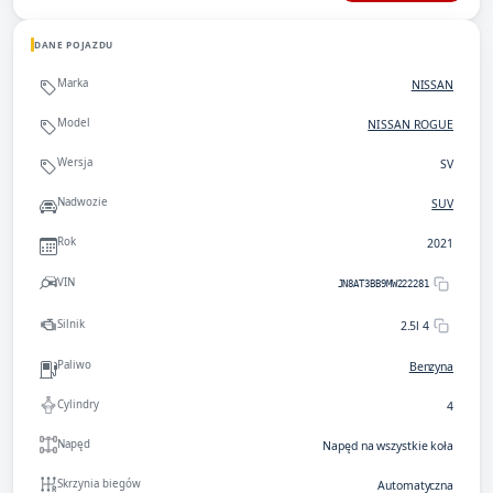
DANE POJAZDU
Marka
NISSAN
Model
NISSAN ROGUE
Wersja
SV
Nadwozie
SUV
Rok
2021
VIN
JN8AT3BB9MW222281
Silnik
2.5l 4
Paliwo
Benzyna
Cylindry
4
Napęd
Napęd na wszystkie koła
Skrzynia biegów
Automatyczna