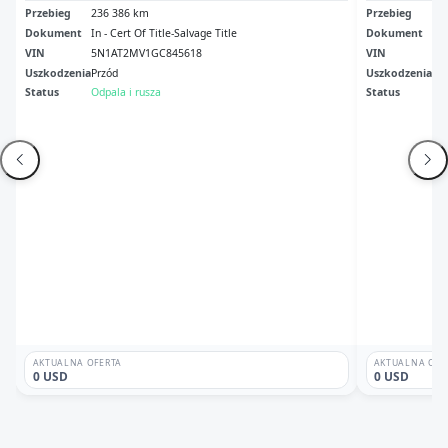
Przebieg
236 386 km
Przebieg
18
Dokument
In - Cert Of Title-Salvage Title
Dokument
Pa 
VIN
5N1AT2MV1GC845618
VIN
KN
Uszkodzenia
Przód
Uszkodzenia
Ca
Status
Odpala i rusza
Status
Odp
AKTUALNA OFERTA
AKTUALNA OFE
0 USD
0 USD