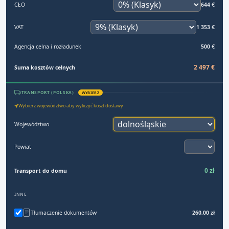
CŁO
644 €
VAT
1 353 €
Agencja celna i rozładunek
500 €
2 497 €
Suma kosztów celnych
TRANSPORT (POLSKA)
WYBIERZ
Wybierz województwo aby wyliczyć koszt dostawy
Województwo
Powiat
0 zł
Transport do domu
INNE
Tłumaczenie dokumentów
260,00 zł