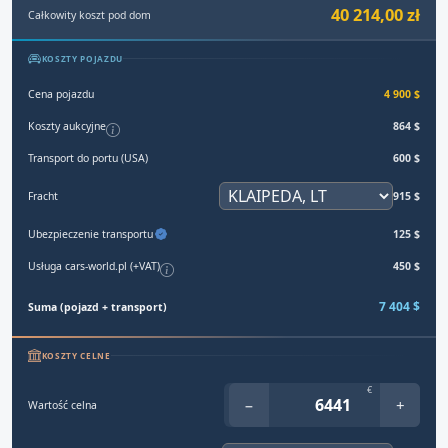
40 214,00 zł
Całkowity koszt pod dom
KOSZTY POJAZDU
Cena pojazdu
4 900 $
Koszty aukcyjne
864 $
Transport do portu (USA)
600 $
Fracht
915 $
Ubezpieczenie transportu
125 $
Usługa cars-world.pl (+VAT)
450 $
7 404 $
Suma (pojazd + transport)
KOSZTY CELNE
€
−
+
Wartość celna