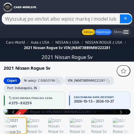
🔍
Menu
Zaloguj
Rejestracja
Cars-World
/
Auta z USA
/
NISSAN z USA
/
NISSAN ROGUE z USA
/
2021 Nissan Rogue Sv VIN:JN8AT3BB9MW222281
2021 Nissan Rogue Sv
2021 Nissan Rogue Sv
Copart
Nr aukcji: C-50653196
VIN: JN8AT3BB9MW222281
Port: Indianapolis, IN
SZACOWANA DATA DOSTAWY
SZACOWANA FINALNA CENA
2026-10-13 – 2026-10-27
4 375 – 8 625 $
Praca silnika
360°
ZAKOŃCZONA
1 / 13