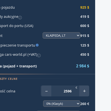
 pojazdu
925 $
ty aukcyjne
419 $
sport do portu (USA)
600 $
ht
915 $
pieczenie transportu
125 $
ga cars-world.pl (+VAT)
450 $
2 984 $
 (pojazd + transport)
SZTY CELNE
€
−
+
ość celna
260 €