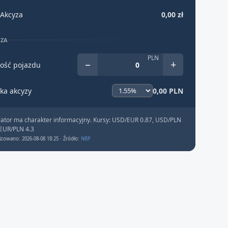
Akcyza
0,00 zł
YZA
PLN
−
+
ość pojazdu
ka akcyzy
0,00 PLN
lator ma charakter informacyjny. Kursy: USD/EUR 0.87, USD/PLN
 EUR/PLN 4.3
izowano: 2026-08-08 18:25 · Źródło:
NBP