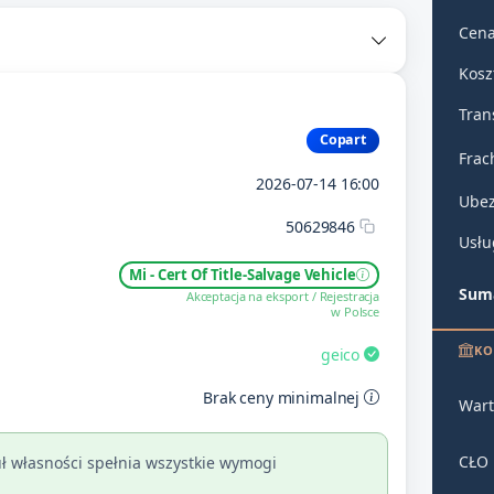
Cena
Kosz
Tran
Copart
Frac
2026-07-14 16:00
Ubez
50629846
Usłu
Mi - Cert Of Title-Salvage Vehicle
Suma
Akceptacja na eksport / Rejestracja
w Polsce
KO
geico
Brak ceny minimalnej
Wart
CŁO
ł własności spełnia wszystkie wymogi