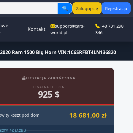
🔍
Zaloguj się
Rejestracja
owe
support@cars-
+48 731 298
Kontakt
▾
world.pl
346
2020 Ram 1500 Big Horn VIN:1C6SRFBT4LN136820
LICYTACJA ZAKOŃCZONA
FINALNA OFERTA
925 $
18 681,00 zł
owity koszt pod dom
SZTY POJAZDU