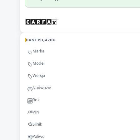
DANE POJAZDU
Marka
Model
Wersja
Nadwozie
Rok
VIN
Silnik
Paliwo