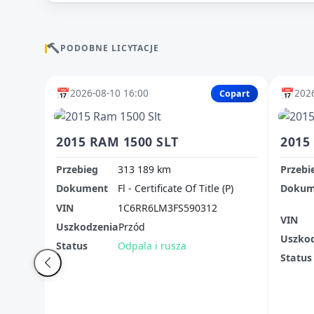
PODOBNE LICYTACJE
📅
📅
2026-08-10 16:00
2026
Copart
2015 RAM 1500 SLT
2015
Przebieg
313 189 km
Przebi
Dokument
Fl - Certificate Of Title (P)
Dokum
VIN
1C6RR6LM3FS590312
VIN
Uszkodzenia
Przód
Uszko
Status
Odpala i rusza
Status