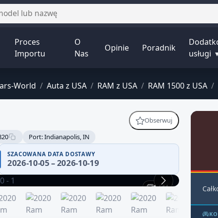
Proces
O
Dodatk
Opinie
Poradnik
Importu
Nas
usługi
ars-World
/
Auta z USA
/
RAM z USA
/
RAM 1500 z USA
/
Obserwuj
820
Port: Indianapolis, IN
SZACOWANA DATA DOSTAWY
2026-10-05 – 2026-10-19
1 / 11
Całk
KO