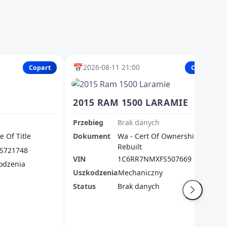
📅
2026-08-11 21:00
Copart
Copart
2015 RAM 1500 LARAMIE
Przebieg
Brak danych
te Of Title
Dokument
Wa - Cert Of Ownership-
Rebuilt
S721748
VIN
1C6RR7NMXFS507669
odzenia
Uszkodzenia
Mechaniczny
Status
Brak danych