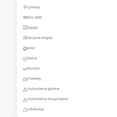
Cylindry
Moc (KM)
Napęd
Skrzynia biegów
Kolor
Status
Kluczyki
Przebieg
Uszkodzenia główne
Uszkodzenia drugorzędne
Lokalizacja