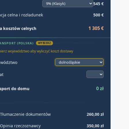
545 €
cja celna i rozładunek
500 €
1 305 €
 kosztów celnych
ANSPORT (POLSKA)
WYBIERZ
ierz województwo aby wyliczyć koszt dostawy
ewództwo
at
0 zł
sport do domu
Tłumaczenie dokumentów
260,00 zł
Opinia rzeczoznawcy
350,00 zł