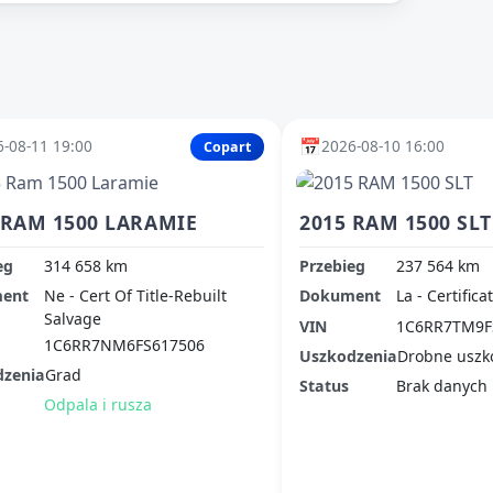
📅
-08-11 19:00
2026-08-10 16:00
Copart
 RAM 1500 LARAMIE
2015 RAM 1500 SLT
eg
314 658 km
Przebieg
237 564 km
ent
Ne - Cert Of Title-Rebuilt
Dokument
La - Certifica
Salvage
VIN
1C6RR7TM9F
1C6RR7NM6FS617506
Uszkodzenia
Drobne uszk
dzenia
Grad
Status
Brak danych
Odpala i rusza