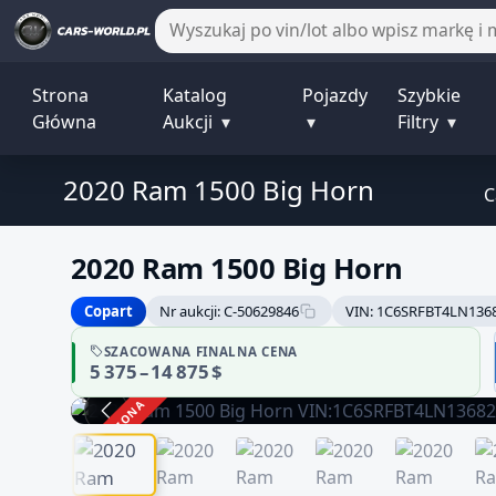
Strona
Katalog
Pojazdy
Szybkie
Główna
Aukcji
▾
▾
Filtry
▾
2020 Ram 1500 Big Horn
C
2020 Ram 1500 Big Horn
Copart
Nr aukcji: C-50629846
VIN: 1C6SRFBT4LN136
SZACOWANA FINALNA CENA
5 375 – 14 875 $
ZAKOŃCZONA