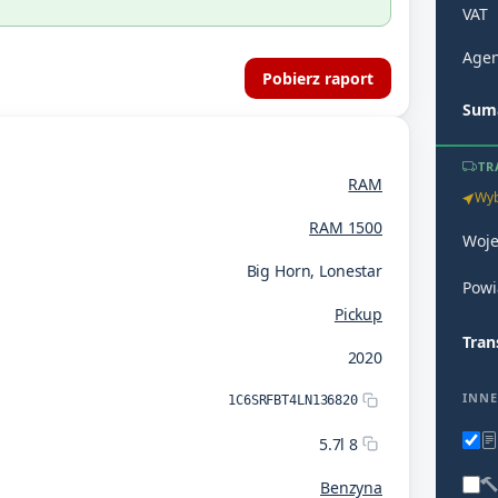
VAT
Agen
Pobierz raport
Suma
TR
RAM
Wyb
RAM 1500
Woj
Big Horn, Lonestar
Powi
Pickup
Tran
2020
INNE
1C6SRFBT4LN136820
5.7l 8
Benzyna