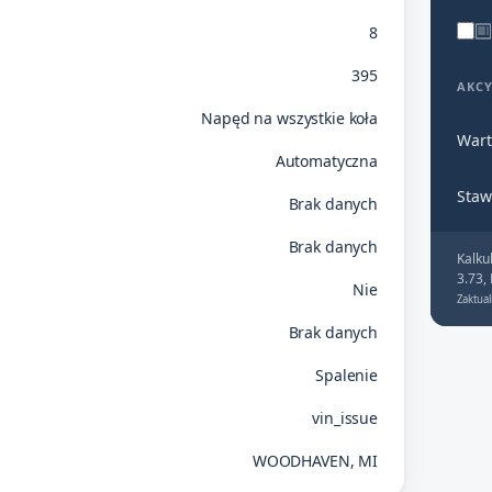
8
395
AKC
Napęd na wszystkie koła
Wart
Automatyczna
Staw
Brak danych
Brak danych
Kalku
3.73,
Nie
Zaktual
Brak danych
Spalenie
vin_issue
WOODHAVEN, MI