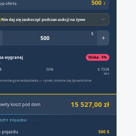
500
ja oferta
$
Nie daj się zaskoczyć podczas aukcji na żywo
$
+
sa wygranej
Niska · 5%
$
50%
6 750$
MAX
 orientacyjna wskazówka — rynek zmienia się dynamicznie.
15 527,00 zł
owity koszt pod dom
SZTY POJAZDU
 pojazdu
500 $