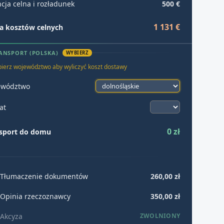
cja celna i rozładunek
500 €
1 131 €
 kosztów celnych
ANSPORT (POLSKA)
WYBIERZ
ierz województwo aby wyliczyć koszt dostawy
ewództwo
at
0 zł
sport do domu
Tłumaczenie dokumentów
260,00 zł
Opinia rzeczoznawcy
350,00 zł
Akcyza
ZWOLNIONY