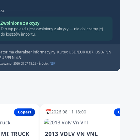
YZA
Zwolnione z akcyzy
Ten typ pojazdu jest zwolniony z akcyzy — nie doliczamy jej
do kosztów importu.
lator ma charakter informacyjny. Kursy: USD/EUR 0.87, USD/PLN
 EUR/PLN 4.3
izowano: 2026-08-07 18:25 · Źródło:
NBP
📅
2026-08-11 18:00
Copart
Copart
EMI TRUCK
2013 VOLV VN VNL