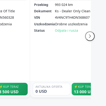
Przebieg
993 024 km
te Of Title
Dokument
Ks - Dealer Only Clean Title
N560328
VIN
4V4NC9TH4DN568607
odzenia
Uszkodzenia
Drobne uszkodzenia
Status
Odpala i rusza
⚡
⚡
KUP TERAZ
AKTUALNA OFERTA
KUP TERAZ
0 USD
8 500 USD
13 000 USD