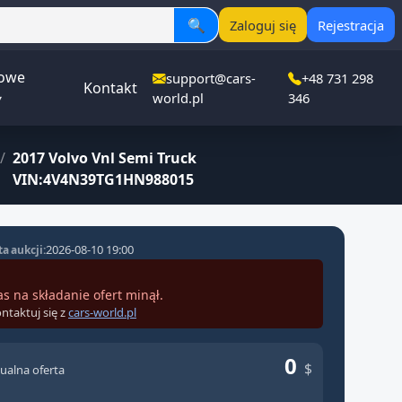
🔍
Zaloguj się
Rejestracja
owe
support@cars-
+48 731 298
Kontakt
▾
world.pl
346
/
2017 Volvo Vnl Semi Truck
VIN:4V4N39TG1HN988015
2026-08-10 19:00
a aukcji:
as na składanie ofert minął.
ntaktuj się z
cars-world.pl
0
$
ualna oferta