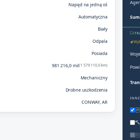
Agen
Napęd na jedną oś
Automatyczna
Suma
Biały
TR
Odpala
Wyb
Posiada
Woj
981 216,0 mil
(1 579 110,0 km)
Powi
Mechaniczny
Tran
Drobne uszkodzenia
INNE
CONWAY, AR