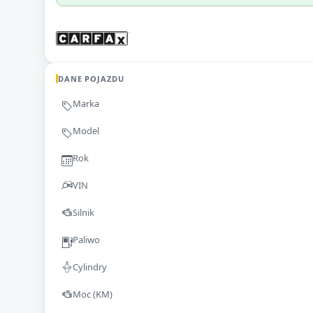
DANE POJAZDU
Marka
Model
Rok
VIN
Silnik
Paliwo
Cylindry
Moc (KM)