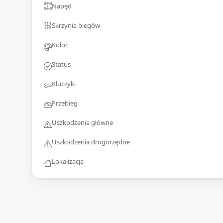
Napęd
Skrzynia biegów
Kolor
Status
Kluczyki
Przebieg
Uszkodzenia główne
Uszkodzenia drugorzędne
Lokalizacja