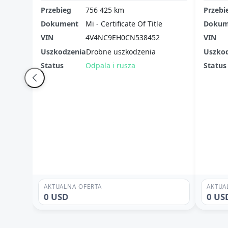
Przebieg
756 425 km
Przebi
Dokument
Mi - Certificate Of Title
Dokum
VIN
4V4NC9EH0CN538452
VIN
Uszkodzenia
Drobne uszkodzenia
Uszko
Status
Odpala i rusza
Status
AKTUALNA OFERTA
AKTUA
0 USD
0 US