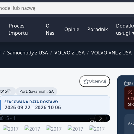
Proces
O
Dodatk
Opinie
Poradnik
Importu
Nas
usługi
d
/
Samochody z USA
/
VOLVO z USA
/
VOLVO VNL z USA
Obserwuj
Dat
8015
Port: Savannah, GA
Cz
SZACOWANA DATA DOSTAWY
Sko
2026-09-22 – 2026-10-06
1 / 10
Akt