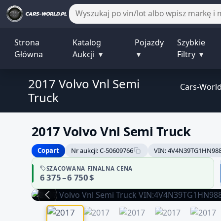
Strona
Katalog
Pojazdy
Szybkie
Główna
Aukcji
▾
▾
Filtry
▾
2017 Volvo Vnl Semi
Cars-Worl
Truck
2017 Volvo Vnl Semi Truck
Copart
Nr aukcji: C-50609766
VIN: 4V4N39TG1HN98
SZACOWANA FINALNA CENA
6 375 – 6 750 $