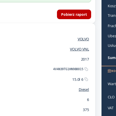
Kosz
Pobierz raport
Tran
Frac
Ubez
VOLVO
Usłu
VOLVO VNL
Suma
2017
4V4N39TG1HN988015
KO
15.0l 6
Wart
Diesel
CŁO
6
VAT
375