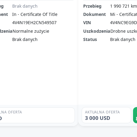
eg
Brak danych
Przebieg
1 990 721 km
ent
In - Certificate Of Title
Dokument
Mi - Certifica
4V4N19EH2CN549507
VIN
4V4NC9EG9D
dzenia
Normalne zużycie
Uszkodzenia
Drobne uszk
Brak danych
Status
Brak danych
AKTUALNA OFERTA
LNA OFERTA
3 000 USD
D