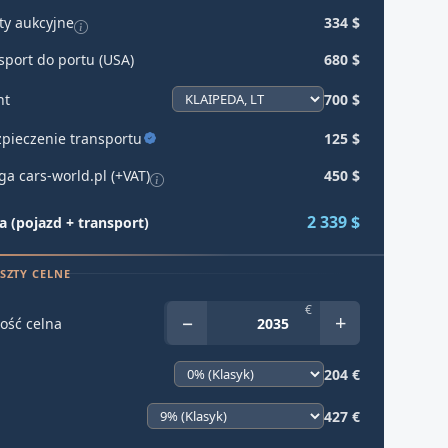
ty aukcyjne
334 $
sport do portu (USA)
680 $
ht
700 $
pieczenie transportu
125 $
ga cars-world.pl (+VAT)
450 $
2 339 $
 (pojazd + transport)
SZTY CELNE
€
−
+
ość celna
204 €
427 €