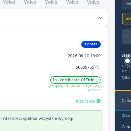
Two
−
Copart
Szan
2026-08-10 19:00
50609766
6 375
MIN
Tylko
In - Certificate Of Title
Akceptacja na eksport / Rejestracja
w Polsce
Całk
insurance
KO
ł własności spełnia wszystkie wymogi
Cena