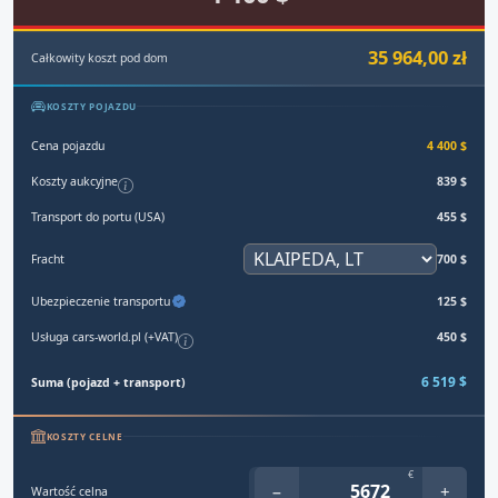
35 964,00 zł
Całkowity koszt pod dom
KOSZTY POJAZDU
Cena pojazdu
4 400 $
Koszty aukcyjne
839 $
Transport do portu (USA)
455 $
Fracht
700 $
Ubezpieczenie transportu
125 $
Usługa cars-world.pl (+VAT)
450 $
6 519 $
Suma (pojazd + transport)
KOSZTY CELNE
€
−
+
Wartość celna