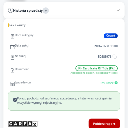
Historia sprzedaży
0
DANE AUKCJI
Dom aukcyjny
Copart
Data aukcji
2026-07-31 16:00
Nr aukcji
50586976
Fl - Certificate Of Title (P)
Dokument
Akceptacja na eksport / Rejestracja w Polsce
Sprzedawca
insurance
Pojazd pochodzi od zaufanego sprzedawcy, a tytuł własności spełnia
wszystkie wymogi rejestracyjne.
Pobierz raport