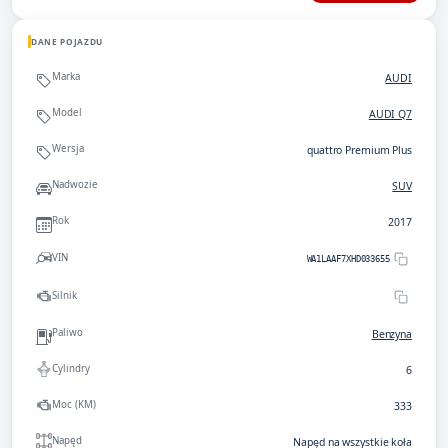
DANE POJAZDU
Marka
AUDI
Model
AUDI Q7
Wersja
quattro Premium Plus
Nadwozie
SUV
Rok
2017
VIN
WA1LAAF7XHD033655
Silnik
Paliwo
Benzyna
Cylindry
6
Moc (KM)
333
Napęd
Napęd na wszystkie koła