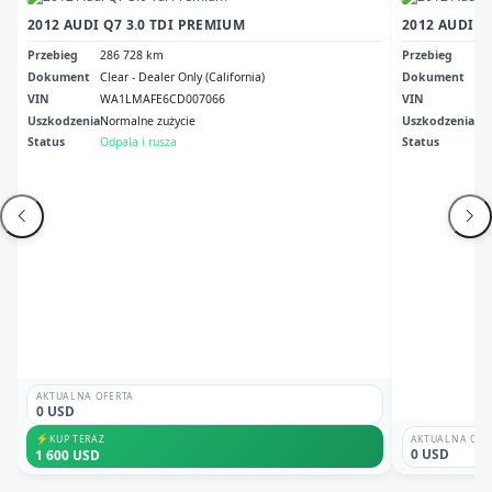
2012 AUDI Q7 3.0 TDI PREMIUM
2012 AUDI Q
Przebieg
286 728 km
Przebieg
26
Dokument
Clear - Dealer Only (California)
Dokument
Reb
VIN
WA1LMAFE6CD007066
VIN
WA
Uszkodzenia
Normalne zużycie
Uszkodzenia
Pr
Status
Odpala i rusza
Status
Ni
AKTUALNA OFERTA
0 USD
⚡
KUP TERAZ
AKTUALNA OFE
0 USD
1 600 USD