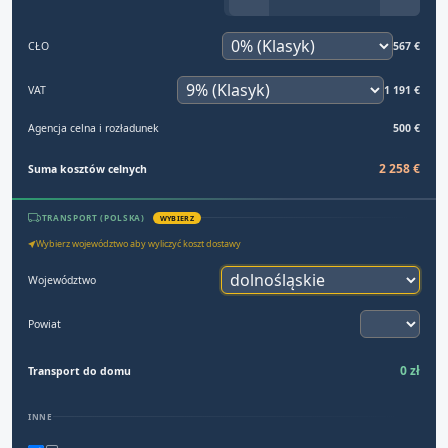
CŁO
567 €
VAT
1 191 €
Agencja celna i rozładunek
500 €
2 258 €
Suma kosztów celnych
TRANSPORT (POLSKA)
WYBIERZ
Wybierz województwo aby wyliczyć koszt dostawy
Województwo
Powiat
0 zł
Transport do domu
INNE