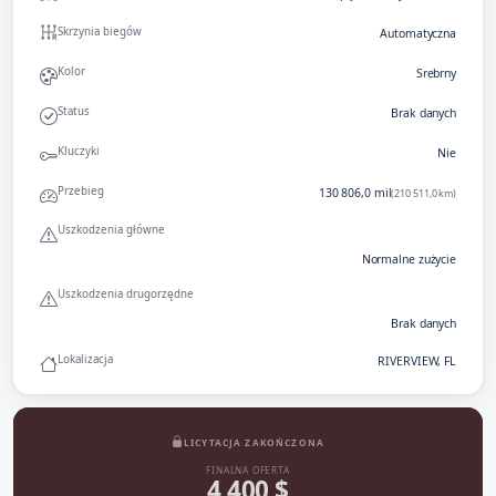
Skrzynia biegów
Automatyczna
Kolor
Srebrny
Status
Brak danych
Kluczyki
Nie
Przebieg
130 806,0 mil
(210 511,0 km)
Uszkodzenia główne
Normalne zużycie
Uszkodzenia drugorzędne
Brak danych
Lokalizacja
RIVERVIEW, FL
LICYTACJA ZAKOŃCZONA
FINALNA OFERTA
4 400 $