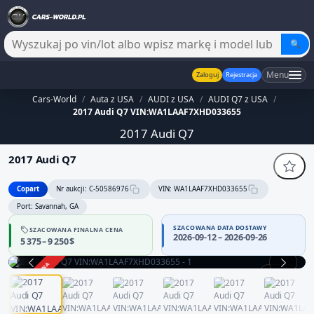
🔍
Menu
Zaloguj
Rejestracja
Cars-World
/
Auta z USA
/
AUDI z USA
/
AUDI Q7 z USA
/
2017 Audi Q7 VIN:WA1LAAF7XHD033655
2017 Audi Q7
2017 Audi Q7
Copart
Nr aukcji: C-50586976
VIN: WA1LAAF7XHD033655
Port: Savannah, GA
SZACOWANA DATA DOSTAWY
SZACOWANA FINALNA CENA
2026-09-12 – 2026-09-26
5 375 – 9 250 $
ZAKOŃCZONA
1 / 13