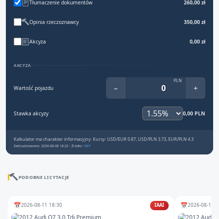
Tłumaczenie dokumentów
260,00 zł
Opinia rzeczoznawcy
350,00 zł
Akcyza
0,00 zł
AKCYZA
PLN
−
+
Wartość pojazdu
Stawka akcyzy
0,00 PLN
Kalkulator ma charakter informacyjny. Kursy: USD/EUR 0.87, USD/PLN 3.73, EUR/PLN 4.3
Zaktualizowano: 2026-08-08 18:25 · Źródło:
NBP
PODOBNE LICYTACJE
📅
📅
2026-08-11 18:30
2026-08-10 1
IAAI