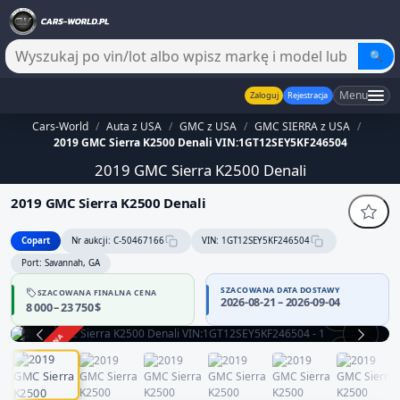
🔍
Menu
Zaloguj
Rejestracja
Cars-World
/
Auta z USA
/
GMC z USA
/
GMC SIERRA z USA
/
2019 GMC Sierra K2500 Denali VIN:1GT12SEY5KF246504
2019 GMC Sierra K2500 Denali
2019 GMC Sierra K2500 Denali
Copart
Nr aukcji: C-50467166
VIN: 1GT12SEY5KF246504
Port: Savannah, GA
SZACOWANA DATA DOSTAWY
SZACOWANA FINALNA CENA
2026-08-21 – 2026-09-04
8 000 – 23 750 $
360°
ZAKOŃCZONA
1 / 12