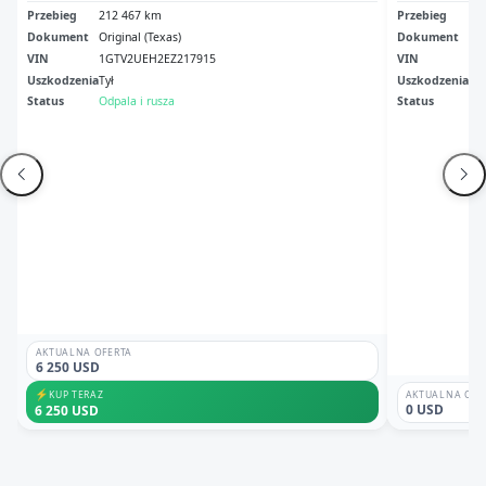
Przebieg
212 467 km
Przebieg
19
Dokument
Original (Texas)
Dokument
Sal
VIN
1GTV2UEH2EZ217915
VIN
3G
Uszkodzenia
Tył
Uszkodzenia
Pr
Status
Odpala i rusza
Status
Odp
AKTUALNA OFERTA
6 250 USD
⚡
KUP TERAZ
AKTUALNA OFE
0 USD
6 250 USD