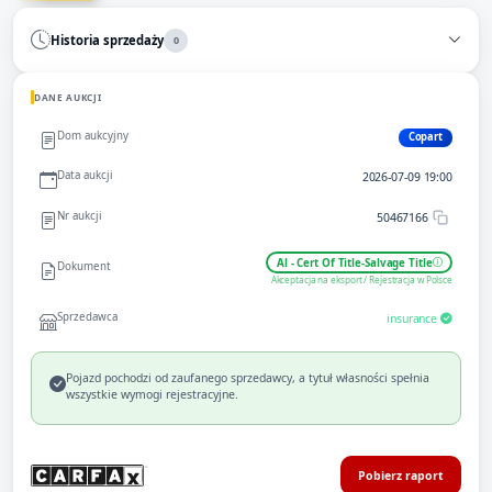
Historia sprzedaży
0
DANE AUKCJI
Dom aukcyjny
Copart
Data aukcji
2026-07-09 19:00
Nr aukcji
50467166
Al - Cert Of Title-Salvage Title
Dokument
Akceptacja na eksport / Rejestracja w Polsce
Sprzedawca
insurance
Pojazd pochodzi od zaufanego sprzedawcy, a tytuł własności spełnia
wszystkie wymogi rejestracyjne.
Pobierz raport