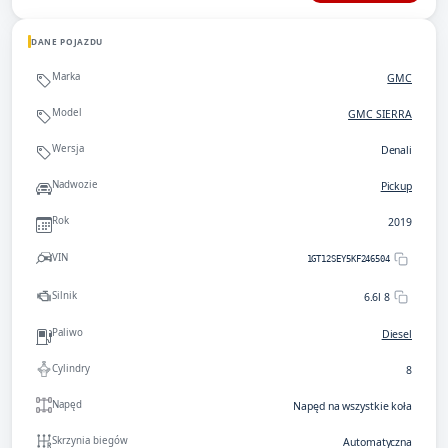
DANE POJAZDU
Marka
GMC
Model
GMC SIERRA
Wersja
Denali
Nadwozie
Pickup
Rok
2019
VIN
1GT12SEY5KF246504
Silnik
6.6l 8
Paliwo
Diesel
Cylindry
8
Napęd
Napęd na wszystkie koła
Skrzynia biegów
Automatyczna