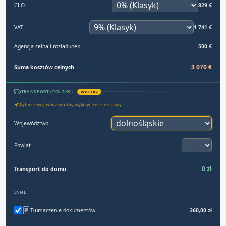
CŁO
829 €
VAT
1 741 €
Agencja celna i rozładunek
500 €
3 070 €
Suma kosztów celnych
TRANSPORT (POLSKA)
WYBIERZ
Wybierz województwo aby wyliczyć koszt dostawy
Województwo
Powiat
0 zł
Transport do domu
INNE
Tłumaczenie dokumentów
260,00 zł