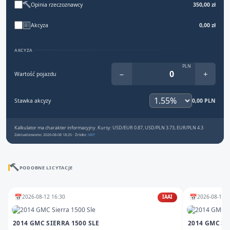
Opinia rzeczoznawcy
350,00 zł
Akcyza
0,00 zł
AKCYZA
PLN
−
+
Wartość pojazdu
Stawka akcyzy
0,00 PLN
Kalkulator ma charakter informacyjny. Kursy: USD/EUR 0.87, USD/PLN 3.73, EUR/PLN 4.3
Zaktualizowano: 2026-08-08 18:25 · Źródło:
NBP
PODOBNE LICYTACJE
📅
📅
2026-08-12 16:30
2026-08-19 1
IAAI
2014 GMC SIERRA 1500 SLE
2014 GMC SI