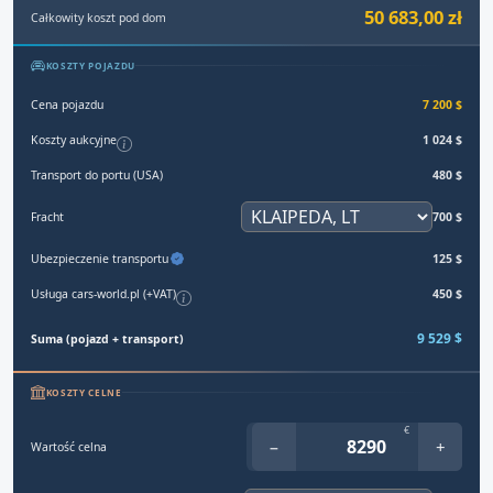
50 683,00 zł
Całkowity koszt pod dom
KOSZTY POJAZDU
Cena pojazdu
7 200 $
Koszty aukcyjne
1 024 $
Transport do portu (USA)
480 $
Fracht
700 $
Ubezpieczenie transportu
125 $
Usługa cars-world.pl (+VAT)
450 $
9 529 $
Suma (pojazd + transport)
KOSZTY CELNE
€
−
+
Wartość celna