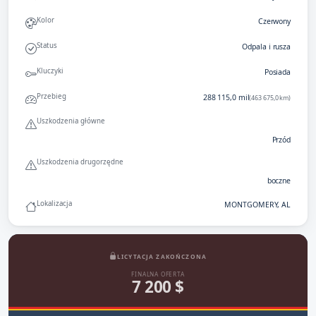
Kolor
Czerwony
Status
Odpala i rusza
Kluczyki
Posiada
Przebieg
288 115,0 mil
(463 675,0 km)
Uszkodzenia główne
Przód
Uszkodzenia drugorzędne
boczne
Lokalizacja
MONTGOMERY, AL
LICYTACJA ZAKOŃCZONA
FINALNA OFERTA
7 200 $