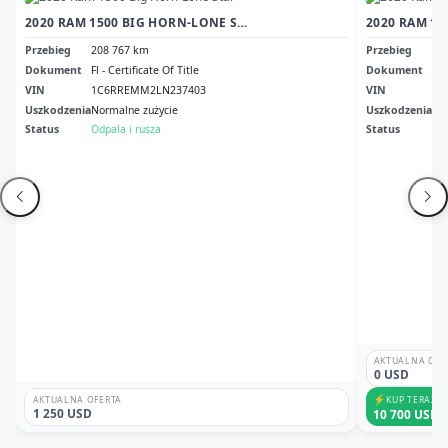
2020 RAM 1500 BIG HORN-LONE STAR
Przebieg
208 767 km
Przebieg
25
Dokument
Fl - Certificate Of Title
Dokument
Wv 
VIN
1C6RREMM2LN237403
VIN
1C
Uszkodzenia
Normalne zużycie
Uszkodzenia
Me
Status
Odpala i rusza
Status
Od
AKTUALNA OFE
0 USD
⚡
KUP TERAZ
AKTUALNA OFERTA
1 250 USD
10 700 USD