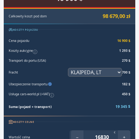
98 679,00 zł
Całkowity koszt pod dom
KOSZTY POJAZDU
Cena pojazdu
16 900 $
Koszty aukcyjne
1 293 $
Transport do portu (USA)
270 $
Fracht
700 $
Ubezpieczenie transportu
182 $
Usługa cars-world.pl (+VAT)
450 $
19 345 $
Suma (pojazd + transport)
KOSZTY CELNE
€
−
+
Wartość celna