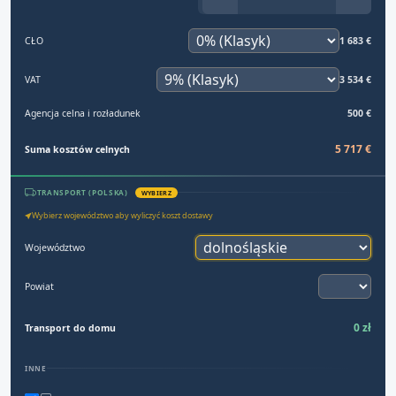
CŁO
1 683 €
VAT
3 534 €
Agencja celna i rozładunek
500 €
5 717 €
Suma kosztów celnych
TRANSPORT (POLSKA)
WYBIERZ
Wybierz województwo aby wyliczyć koszt dostawy
Województwo
Powiat
0 zł
Transport do domu
INNE