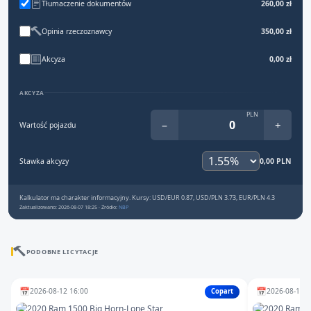
Tłumaczenie dokumentów
260,00 zł
Opinia rzeczoznawcy
350,00 zł
Akcyza
0,00 zł
AKCYZA
PLN
−
+
Wartość pojazdu
Stawka akcyzy
0,00 PLN
Kalkulator ma charakter informacyjny. Kursy: USD/EUR 0.87, USD/PLN 3.73, EUR/PLN 4.3
Zaktualizowano: 2026-08-07 18:25 · Źródło:
NBP
PODOBNE LICYTACJE
📅
📅
2026-08-12 16:00
2026-08-13 1
Copart