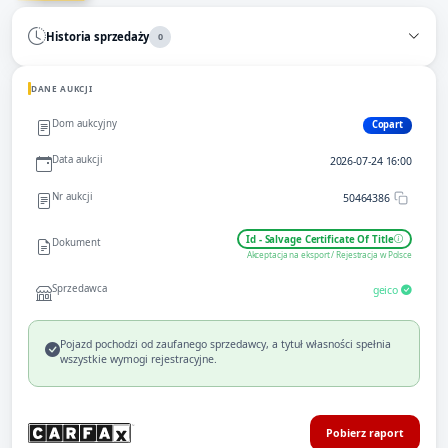
Historia sprzedaży
0
DANE AUKCJI
Dom aukcyjny
Copart
Data aukcji
2026-07-24 16:00
Nr aukcji
50464386
Id - Salvage Certificate Of Title
Dokument
Akceptacja na eksport / Rejestracja w Polsce
Sprzedawca
geico
Pojazd pochodzi od zaufanego sprzedawcy, a tytuł własności spełnia
wszystkie wymogi rejestracyjne.
Pobierz raport