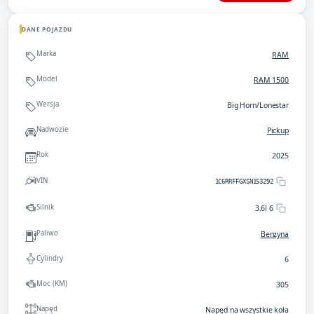
DANE POJAZDU
Marka
RAM
Model
RAM 1500
Wersja
Big Horn/Lonestar
Nadwozie
Pickup
Rok
2025
VIN
1C6RRFFGXSN153292
Silnik
3.6l 6
Paliwo
Benzyna
Cylindry
6
Moc (KM)
305
Napęd
Napęd na wszystkie koła