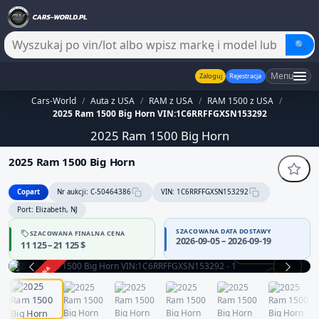
🔍
Menu
Zaloguj
Rejestracja
Cars-World
/
Auta z USA
/
RAM z USA
/
RAM 1500 z USA
/
2025 Ram 1500 Big Horn VIN:1C6RRFFGXSN153292
2025 Ram 1500 Big Horn
2025 Ram 1500 Big Horn
Copart
Nr aukcji: C-50464386
VIN: 1C6RRFFGXSN153292
Port: Elizabeth, NJ
SZACOWANA DATA DOSTAWY
SZACOWANA FINALNA CENA
2026-09-05 – 2026-09-19
11 125 – 21 125 $
Praca silnika
ZAKOŃCZONA
1 / 13