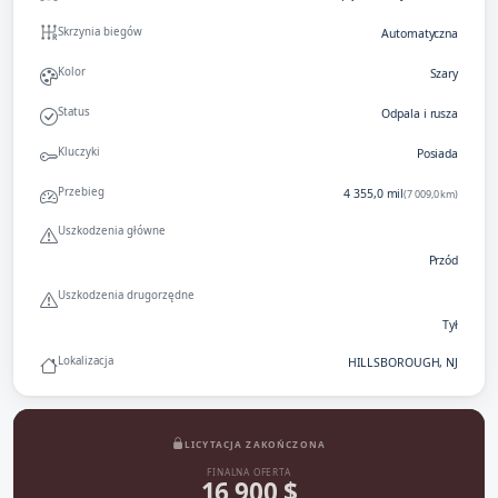
Skrzynia biegów
Automatyczna
Kolor
Szary
Status
Odpala i rusza
Kluczyki
Posiada
Przebieg
4 355,0 mil
(7 009,0 km)
Uszkodzenia główne
Przód
Uszkodzenia drugorzędne
Tył
Lokalizacja
HILLSBOROUGH, NJ
LICYTACJA ZAKOŃCZONA
FINALNA OFERTA
16 900 $