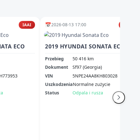
📅
2026-08-13 17:00
IAAI
IAAI
NATA ECO
2019 HYUNDAI SONATA ECO
Przebieg
50 416 km
Dokument
Sf97 (Georgia)
H773953
VIN
5NPE24AA8KH803028
Uszkodzenia
Normalne zużycie
za
Status
Odpala i rusza