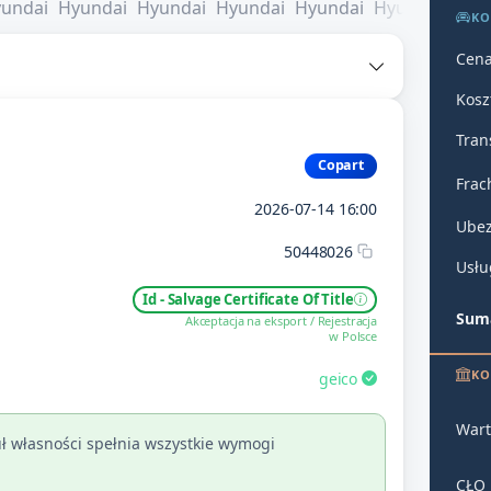
KO
Cena
Kosz
Tran
Copart
Frac
2026-07-14 16:00
Ubez
50448026
Usłu
Id - Salvage Certificate Of Title
Suma
Akceptacja na eksport / Rejestracja
w Polsce
KO
geico
Wart
ł własności spełnia wszystkie wymogi
CŁO