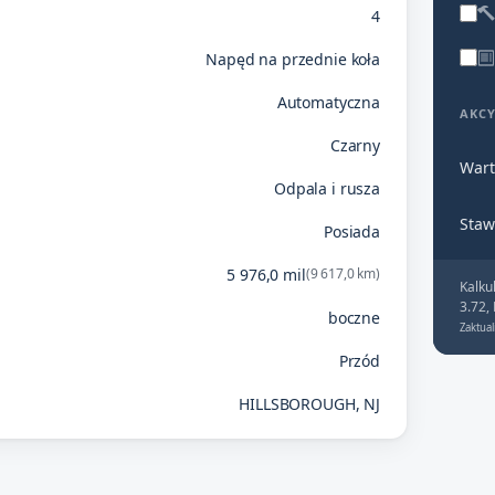
4
Napęd na przednie koła
Automatyczna
AKC
Czarny
Wart
Odpala i rusza
Staw
Posiada
5 976,0 mil
(9 617,0 km)
Kalku
3.72,
boczne
Zaktual
Przód
HILLSBOROUGH, NJ