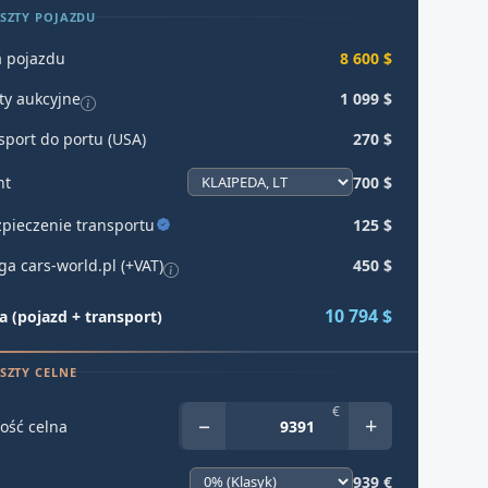
SZTY POJAZDU
 pojazdu
8 600 $
ty aukcyjne
1 099 $
sport do portu (USA)
270 $
ht
700 $
pieczenie transportu
125 $
ga cars-world.pl (+VAT)
450 $
10 794 $
 (pojazd + transport)
SZTY CELNE
€
−
+
ość celna
939 €