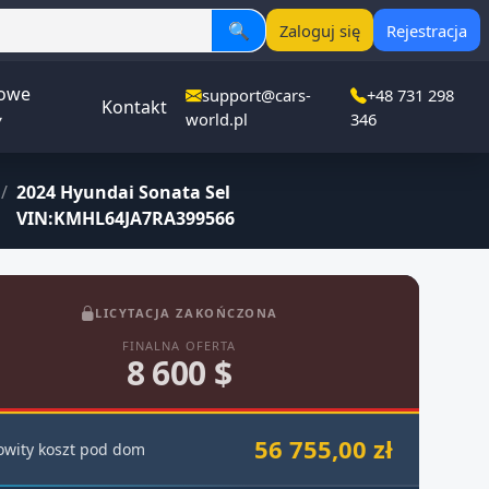
🔍
Zaloguj się
Rejestracja
owe
support@cars-
+48 731 298
Kontakt
▾
world.pl
346
/
2024 Hyundai Sonata Sel
VIN:KMHL64JA7RA399566
LICYTACJA ZAKOŃCZONA
FINALNA OFERTA
8 600 $
56 755,00 zł
owity koszt pod dom