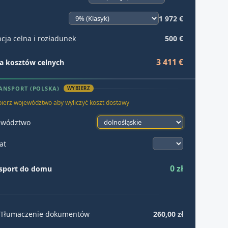
1 972 €
cja celna i rozładunek
500 €
3 411 €
 kosztów celnych
ANSPORT (POLSKA)
WYBIERZ
ierz województwo aby wyliczyć koszt dostawy
ewództwo
at
0 zł
sport do domu
Tłumaczenie dokumentów
260,00 zł