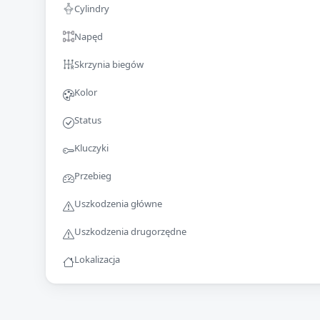
Cylindry
Napęd
Skrzynia biegów
Kolor
Status
Kluczyki
Przebieg
Uszkodzenia główne
Uszkodzenia drugorzędne
Lokalizacja