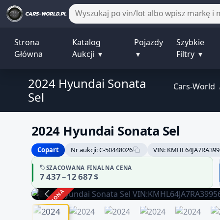
Strona
Katalog
Pojazdy
Szybkie
Główna
Aukcji
▾
▾
Filtry
▾
2024 Hyundai Sonata
Cars-World
Sel
2024 Hyundai Sonata Sel
Copart
Nr aukcji: C-50448026
VIN: KMHL64JA7RA399
SZACOWANA FINALNA CENA
7 437 – 12 687 $
ZAKOŃCZONA