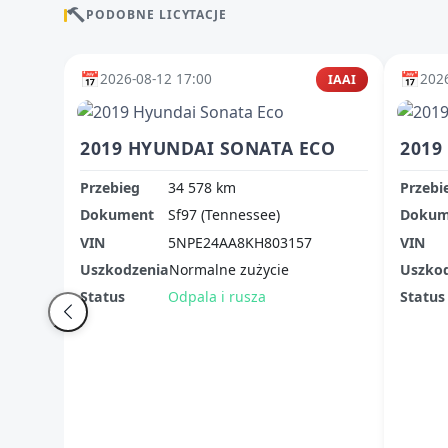
PODOBNE LICYTACJE
📅
📅
2026-08-12 17:00
2026
IAAI
2019 HYUNDAI SONATA ECO
2019
Przebieg
34 578 km
Przebi
Dokument
Sf97 (Tennessee)
Dokum
VIN
5NPE24AA8KH803157
VIN
Uszkodzenia
Normalne zużycie
Uszko
Status
Odpala i rusza
Status