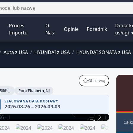
Proces
O
Dodatk
Opinie
Poradnik
Importu
Nas
usługi
/
Auta z USA
/
HYUNDAI z USA
/
HYUNDAI SONATA z USA
Obserwuj
566
Port: Elizabeth, NJ
SZACOWANA DATA DOSTAWY
2026-08-26 – 2026-09-09
Praca silnika
1 / 12
Całk