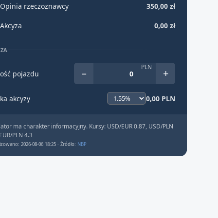
Opinia rzeczoznawcy
350,00 zł
Akcyza
0,00 zł
YZA
PLN
−
+
ość pojazdu
ka akcyzy
0,00 PLN
lator ma charakter informacyjny. Kursy: USD/EUR 0.87, USD/PLN
 EUR/PLN 4.3
izowano: 2026-08-06 18:25 · Źródło:
NBP