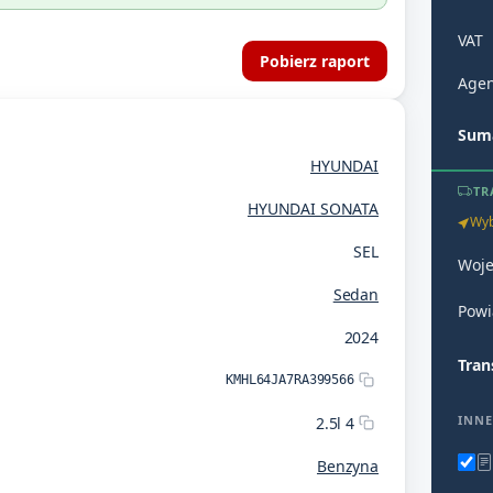
VAT
Pobierz raport
Agen
Suma
HYUNDAI
TR
HYUNDAI SONATA
Wyb
SEL
Woj
Sedan
Powi
2024
Tran
KMHL64JA7RA399566
INNE
2.5l 4
Benzyna