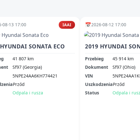
📅
-08-13 17:00
2026-08-12 17:00
IAAI
 HYUNDAI SONATA ECO
2019 HYUNDAI SO
eg
41 807 km
Przebieg
45 914 km
ent
Sf97 (Georgia)
Dokument
Sf97 (Ohio)
5NPE24AA6KH774421
VIN
5NPE24AA1K
dzenia
Przód
Uszkodzenia
Przód
Odpala i rusza
Status
Odpala i rus