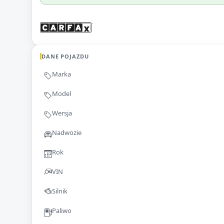
DANE POJAZDU
Marka
Model
Wersja
Nadwozie
Rok
VIN
Silnik
Paliwo