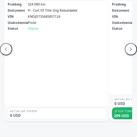
Przebieg
324 089 km
Przebieg
Br
Dokument
Fl - Cert Of Title Slvg Rebuildable
Dokument
Az 
VIN
KNDJD735685857124
VIN
KN
Uszkodzenia
Przód
Uszkodzenia
Pr
Status
Odpala
Status
Br
AKTUALNA OFE
0 USD
⚡
KUP TERAZ
AKTUALNA OFERTA
0 USD
299 USD