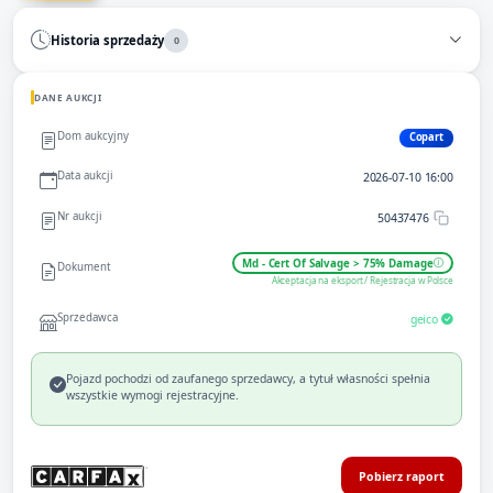
Historia sprzedaży
0
DANE AUKCJI
Dom aukcyjny
Copart
Data aukcji
2026-07-10 16:00
Nr aukcji
50437476
Md - Cert Of Salvage > 75% Damage
Dokument
Akceptacja na eksport / Rejestracja w Polsce
Sprzedawca
geico
Pojazd pochodzi od zaufanego sprzedawcy, a tytuł własności spełnia
wszystkie wymogi rejestracyjne.
Pobierz raport