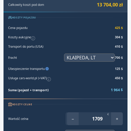
13 704,00 zł
Całkowity koszt pod dom
KOSZTY POJAZDU
Cena pojazdu
425 $
Koszty aukcyjne
304 $
Transport do portu (USA)
410 $
Fracht
700 $
Ubezpieczenie transportu
125 $
Usługa cars-world.pl (+VAT)
450 $
1 964 $
Suma (pojazd + transport)
KOSZTY CELNE
€
−
+
Wartość celna