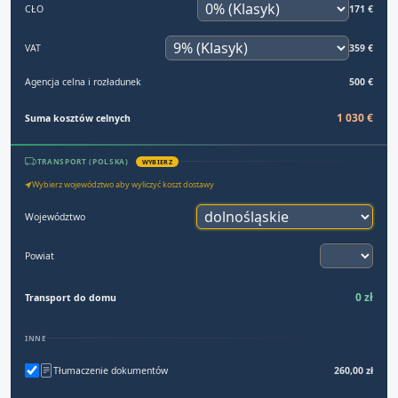
CŁO
171 €
VAT
359 €
Agencja celna i rozładunek
500 €
1 030 €
Suma kosztów celnych
TRANSPORT (POLSKA)
WYBIERZ
Wybierz województwo aby wyliczyć koszt dostawy
Województwo
Powiat
0 zł
Transport do domu
INNE
Tłumaczenie dokumentów
260,00 zł