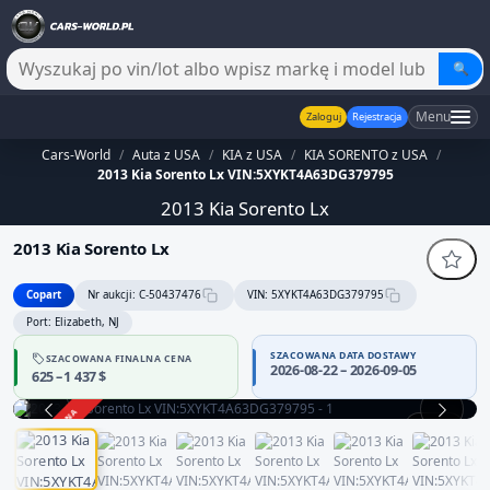
🔍
Menu
Zaloguj
Rejestracja
Cars-World
/
Auta z USA
/
KIA z USA
/
KIA SORENTO z USA
/
2013 Kia Sorento Lx VIN:5XYKT4A63DG379795
2013 Kia Sorento Lx
2013 Kia Sorento Lx
Copart
Nr aukcji: C-50437476
VIN: 5XYKT4A63DG379795
Port: Elizabeth, NJ
SZACOWANA DATA DOSTAWY
SZACOWANA FINALNA CENA
2026-08-22 – 2026-09-05
625 – 1 437 $
ZAKOŃCZONA
1 / 13