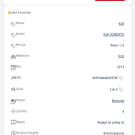
DANE POJAZDU
Marka
KIA
Model
KIA SORENTO
Wersja
Base / LX
Nadwozie
SUV
Rok
2013
VIN
5XYKT4A63DG379795
Silnik
2.4l 4
Paliwo
Benzyna
Cylindry
4
Napęd
Napęd na jedną oś
Skrzynia biegów
Automatyczna