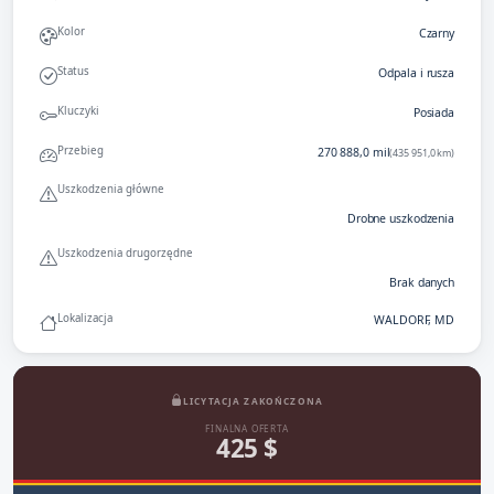
Kolor
Czarny
Status
Odpala i rusza
Kluczyki
Posiada
Przebieg
270 888,0 mil
(435 951,0 km)
Uszkodzenia główne
Drobne uszkodzenia
Uszkodzenia drugorzędne
Brak danych
Lokalizacja
WALDORF, MD
LICYTACJA ZAKOŃCZONA
FINALNA OFERTA
425 $