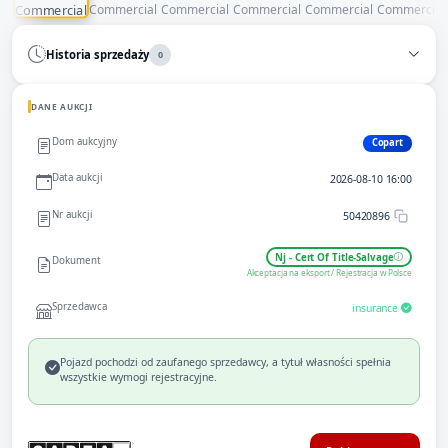
Historia sprzedaży
0
DANE AUKCJI
Dom aukcyjny
Copart
Data aukcji
2026-08-10 16:00
Nr aukcji
50420896
Nj - Cert Of Title-Salvage
Dokument
Akceptacja na eksport / Rejestracja w Polsce
Sprzedawca
insurance
Pojazd pochodzi od zaufanego sprzedawcy, a tytuł własności spełnia
wszystkie wymogi rejestracyjne.