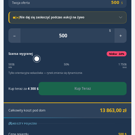
500
Twoja oferta
$
Nie daj się zaskoczyć podczas aukcji na żywo
$
−
+
Szansa wygranej
Niska · 24%
593$
50%
1 750$
MIN
MAX
Tylko orientacyjna wskazówka — rynek zmienia się dynamicznie.
Kup Teraz
Kup teraz za
4 300 $
13 863,00 zł
Całkowity koszt pod dom
KOSZTY POJAZDU
Cena pojazdu
500 $