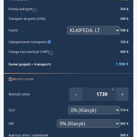
Koszty aukcyjne
334 $
Transport do portu (USA)
340 $
Fracht
700 $
Ubezpieczenie transportu
125 $
Usługa cars-world.pl (+VAT)
450 $
1 999 $
Suma (pojazd + transport)
KOSZTY CELNE
€
−
+
Wartość celna
CŁO
174 €
VAT
365 €
Agencja celna i rozładunek
500 €