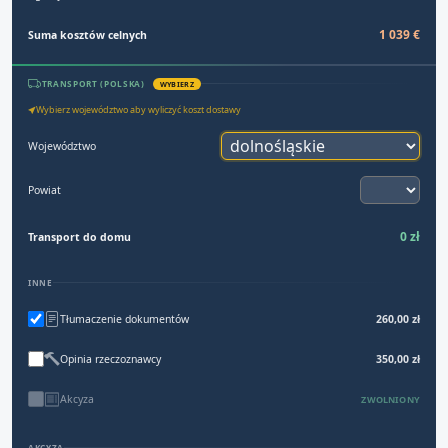
1 039 €
Suma kosztów celnych
TRANSPORT (POLSKA)
WYBIERZ
Wybierz województwo aby wyliczyć koszt dostawy
Województwo
Powiat
0 zł
Transport do domu
INNE
Tłumaczenie dokumentów
260,00 zł
Opinia rzeczoznawcy
350,00 zł
Akcyza
ZWOLNIONY
AKCYZA