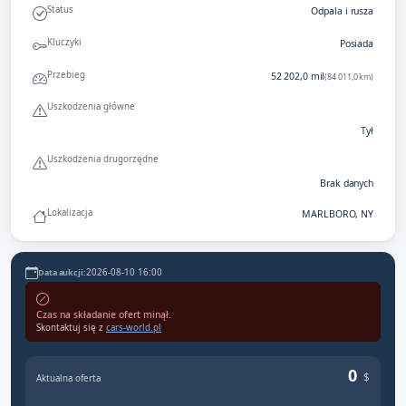
Status
Odpala i rusza
Kluczyki
Posiada
Przebieg
52 202,0 mil
(84 011,0 km)
Uszkodzenia główne
Tył
Uszkodzenia drugorzędne
Brak danych
Lokalizacja
MARLBORO, NY
2026-08-10 16:00
Data aukcji:
Czas na składanie ofert minął.
Skontaktuj się z
cars-world.pl
0
$
Aktualna oferta