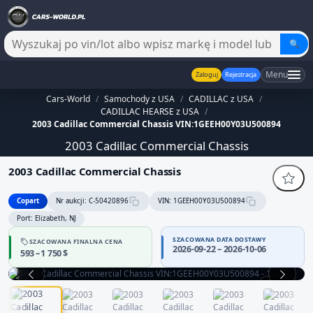
🔍
Menu
Zaloguj
Rejestracja
Cars-World
/
Samochody z USA
/
CADILLAC z USA
/
CADILLAC HEARSE z USA
/
2003 Cadillac Commercial Chassis VIN:1GEEH00Y03U500894
2003 Cadillac Commercial Chassis
2003 Cadillac Commercial Chassis
Copart
Nr aukcji: C-50420896
VIN: 1GEEH00Y03U500894
Port: Elizabeth, NJ
SZACOWANA DATA DOSTAWY
SZACOWANA FINALNA CENA
2026-09-22 – 2026-10-06
593 – 1 750 $
1 / 13