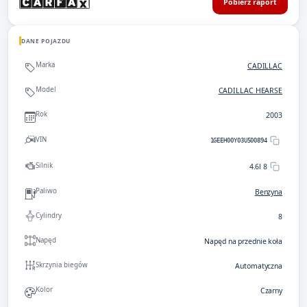
Pobierz raport
DANE POJAZDU
Marka
CADILLAC
Model
CADILLAC HEARSE
Rok
2003
VIN
1GEEH00Y03U500894
Silnik
4.6l 8
Paliwo
Benzyna
Cylindry
8
Napęd
Napęd na przednie koła
Skrzynia biegów
Automatyczna
Kolor
Czarny