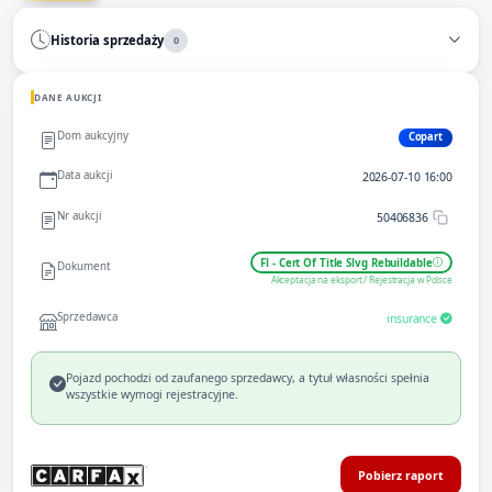
Historia sprzedaży
0
DANE AUKCJI
Dom aukcyjny
Copart
Data aukcji
2026-07-10 16:00
Nr aukcji
50406836
Fl - Cert Of Title Slvg Rebuildable
Dokument
Akceptacja na eksport / Rejestracja w Polsce
Sprzedawca
insurance
Pojazd pochodzi od zaufanego sprzedawcy, a tytuł własności spełnia
wszystkie wymogi rejestracyjne.
Pobierz raport