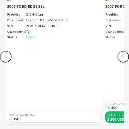
2007 FORD EDGE SEL
2007 FORD E
Przebieg
245 442 km
Przebieg
34
Dokument
In - Cert Of Title-Salvage Title
Dokument
Ca 
VIN
2FMDK38C67BB23852
VIN
2F
Uszkodzenia
Tył
Uszkodzenia
Dr
Status
Odpala
Status
Odp
AKTUALNA OFE
0 USD
⚡
KUP TERAZ
AKTUALNA OFERTA
0 USD
2 200 USD