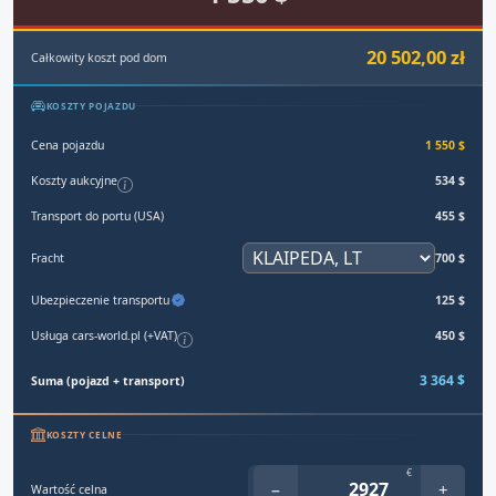
20 502,00 zł
Całkowity koszt pod dom
KOSZTY POJAZDU
Cena pojazdu
1 550 $
Koszty aukcyjne
534 $
Transport do portu (USA)
455 $
Fracht
700 $
Ubezpieczenie transportu
125 $
Usługa cars-world.pl (+VAT)
450 $
3 364 $
Suma (pojazd + transport)
KOSZTY CELNE
€
−
+
Wartość celna