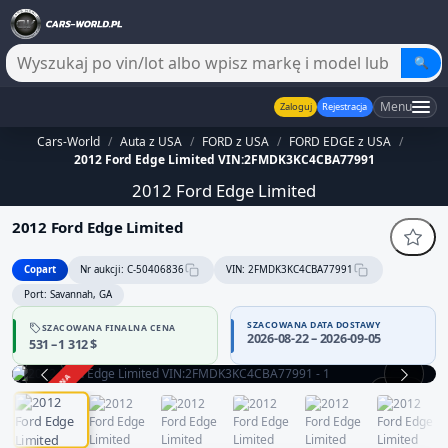
🔍
Menu
Zaloguj
Rejestracja
Cars-World
/
Auta z USA
/
FORD z USA
/
FORD EDGE z USA
/
2012 Ford Edge Limited VIN:2FMDK3KC4CBA77991
2012 Ford Edge Limited
2012 Ford Edge Limited
Copart
Nr aukcji: C-50406836
VIN: 2FMDK3KC4CBA77991
Port: Savannah, GA
SZACOWANA DATA DOSTAWY
SZACOWANA FINALNA CENA
2026-08-22 – 2026-09-05
531 – 1 312 $
ZAKOŃCZONA
1 / 13