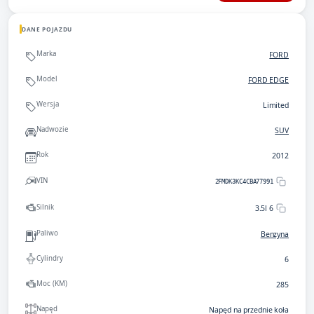
DANE POJAZDU
Marka
FORD
Model
FORD EDGE
Wersja
Limited
Nadwozie
SUV
Rok
2012
VIN
2FMDK3KC4CBA77991
Silnik
3.5l 6
Paliwo
Benzyna
Cylindry
6
Moc (KM)
285
Napęd
Napęd na przednie koła