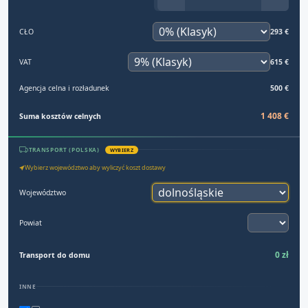
CŁO
293 €
VAT
615 €
Agencja celna i rozładunek
500 €
1 408 €
Suma kosztów celnych
TRANSPORT (POLSKA)
WYBIERZ
Wybierz województwo aby wyliczyć koszt dostawy
Województwo
Powiat
0 zł
Transport do domu
INNE