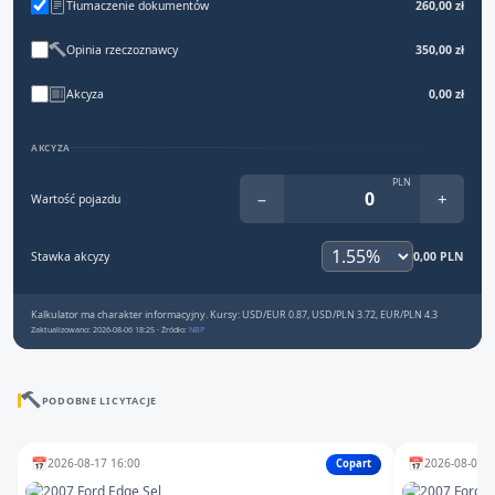
Tłumaczenie dokumentów
260,00 zł
Opinia rzeczoznawcy
350,00 zł
Akcyza
0,00 zł
AKCYZA
PLN
−
+
Wartość pojazdu
Stawka akcyzy
0,00 PLN
Kalkulator ma charakter informacyjny. Kursy: USD/EUR 0.87, USD/PLN 3.72, EUR/PLN 4.3
Zaktualizowano: 2026-08-06 18:25 · Źródło:
NBP
PODOBNE LICYTACJE
📅
📅
2026-08-17 16:00
2026-08-07 2
Copart