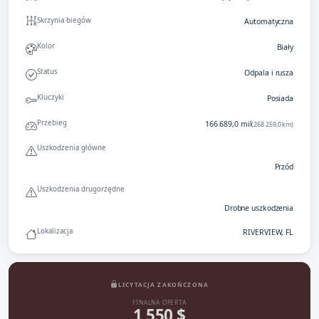
Skrzynia biegów
Automatyczna
Kolor
Biały
Status
Odpala i rusza
Kluczyki
Posiada
Przebieg
166 689,0 mil
(268 259,0 km)
Uszkodzenia główne
Przód
Uszkodzenia drugorzędne
Drobne uszkodzenia
Lokalizacja
RIVERVIEW, FL
LICYTACJA ZAKOŃCZONA
FINALNA OFERTA
1 550 $