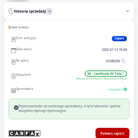
Historia sprzedaży
0
DANE AUKCJI
Dom aukcyjny
Copart
Data aukcji
2026-07-13 19:00
Nr aukcji
50389266
Mi - Certificate Of Title
Dokument
Akceptacja na eksport / Rejestracja w Polsce
Sprzedawca
insurance
Pojazd pochodzi od zaufanego sprzedawcy, a tytuł własności spełnia
wszystkie wymogi rejestracyjne.
Pobierz raport