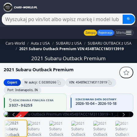
🔍
Menu
Zaloguj
Rejestracja
Cars-World
/
Auta z USA
/
SUBARU z USA
/
SUBARU OUTBACK z USA
/
2021 Subaru Outback Premium VIN:4S4BTACC1M3113919
2021 Subaru Outback Premium
2021 Subaru Outback Premium
Copart
Nr aukcji: C-50389266
VIN: 4S4BTACC1M3113919
Port: Indianapolis, IN
SZACOWANA DATA DOSTAWY
SZACOWANA FINALNA CENA
2026-10-04 – 2026-10-18
3 937 – 9 625 $
ZAKOŃCZONA
1 / 12