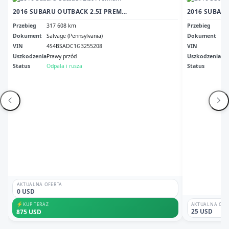
2016 SUBARU OUTBACK 2.5I PREMIUM
Przebieg
317 608 km
Przebieg
37
Dokument
Salvage (Pennsylvania)
Dokument
Cle
VIN
4S4BSADC1G3255208
VIN
4S
Uszkodzenia
Prawy przód
Uszkodzenia
No
Status
Odpala i rusza
Status
Odp
AKTUALNA OFERTA
0 USD
⚡
KUP TERAZ
AKTUALNA OFE
25 USD
875 USD