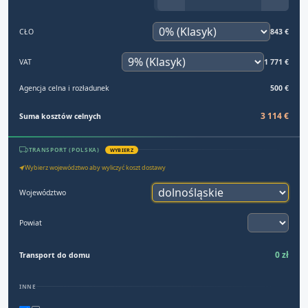
CŁO
843 €
VAT
1 771 €
Agencja celna i rozładunek
500 €
3 114 €
Suma kosztów celnych
TRANSPORT (POLSKA)
WYBIERZ
Wybierz województwo aby wyliczyć koszt dostawy
Województwo
Powiat
0 zł
Transport do domu
INNE