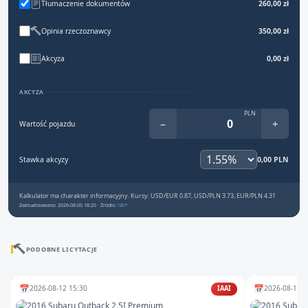
Tłumaczenie dokumentów
260,00 zł
Opinia rzeczoznawcy
350,00 zł
Akcyza
0,00 zł
AKCYZA
PLN
−
+
Wartość pojazdu
Stawka akcyzy
0,00 PLN
Kalkulator ma charakter informacyjny. Kursy: USD/EUR 0.87, USD/PLN 3.73, EUR/PLN 4.31
Zaktualizowano: 2026-08-05 18:25 · Źródło:
NBP
PODOBNE LICYTACJE
📅
📅
2026-08-12 15:30
2026-08-10 1
IAAI