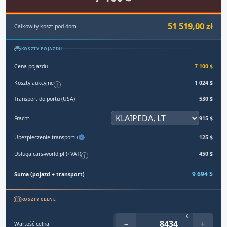
51 519,00 zł
Całkowity koszt pod dom
KOSZTY POJAZDU
Cena pojazdu
7 100 $
Koszty aukcyjne
1 024 $
Transport do portu (USA)
530 $
Fracht
915 $
Ubezpieczenie transportu
125 $
Usługa cars-world.pl (+VAT)
450 $
9 694 $
Suma (pojazd + transport)
KOSZTY CELNE
€
−
+
Wartość celna