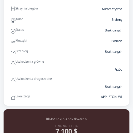
Skrzynia biegów
Automatyczna
Kolor
Srebrny
Status
Brak danych
Kluczyki
Posiada
Przebieg
Brak danych
Uszkodzenia główne
Przód
Uszkodzenia drugorzędne
Brak danych
Lokalizacja
APPLETON, WI
LICYTACJA ZAKOŃCZONA
FINALNA OFERTA
7 100 $