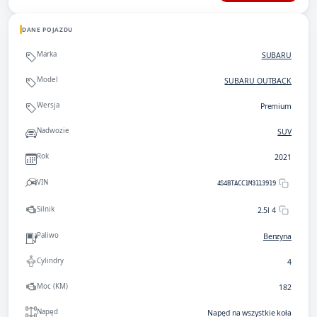
DANE POJAZDU
Marka
SUBARU
Model
SUBARU OUTBACK
Wersja
Premium
Nadwozie
SUV
Rok
2021
VIN
4S4BTACC1M3113919
Silnik
2.5l 4
Paliwo
Benzyna
Cylindry
4
Moc (KM)
182
Napęd
Napęd na wszystkie koła