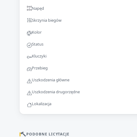
Napęd
Skrzynia biegów
Kolor
Status
Kluczyki
Przebieg
Uszkodzenia główne
Uszkodzenia drugorzędne
Lokalizacja
PODOBNE LICYTACJE