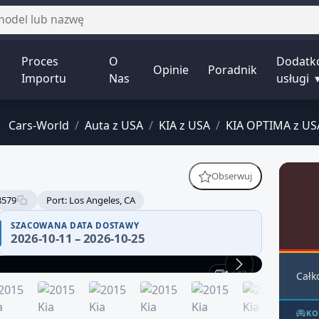
Proces
O
Dodatk
Opinie
Poradnik
Importu
Nas
usługi
Cars-World
/
Auta z USA
/
KIA z USA
/
KIA OPTIMA z US
Obserwuj
8579
Port: Los Angeles, CA
SZACOWANA DATA DOSTAWY
2026-10-11 – 2026-10-25
1 / 12
Całk
KO