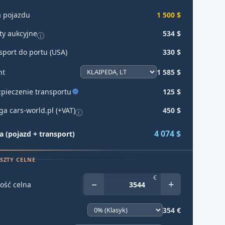
 pojazdu
1 500 $
ty aukcyjne
534 $
sport do portu (USA)
330 $
ht
1 585 $
pieczenie transportu
125 $
ga cars-world.pl (+VAT)
450 $
4 074 $
 (pojazd + transport)
SZTY CELNE
€
−
+
ość celna
354 €