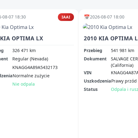
📅
-08-07 18:30
2026-08-07 18:00
IAAI
 KIA OPTIMA LX
2010 KIA OPTIMA 
eg
326 471 km
Przebieg
541 981 km
ent
Regular (Nevada)
Dokument
SALVAGE CER
(California)
KNAGG4A89A5432173
VIN
KNAGG4A87A
dzenia
Normalne zużycie
Uszkodzenia
Prawy przód
Nie odpala
Status
Odpala i rus