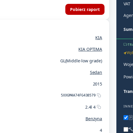
VAT
Pobierz raport
Agen
Suma
KIA
TR
KIA OPTIMA
Wyb
GL(Middle-low grade)
Woj
Sedan
Powi
2015
Tran
5XXGM4A74FG438579
INNE
2.4l 4
Benzyna
4