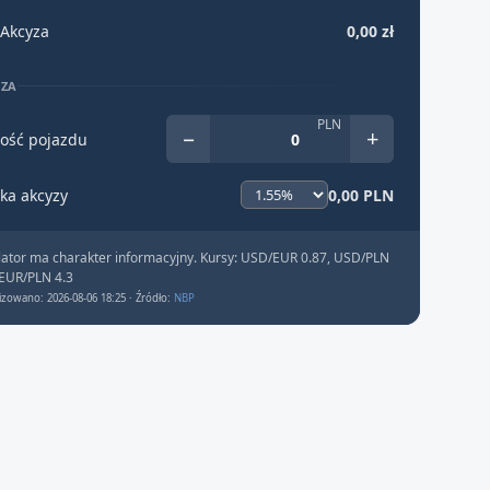
Akcyza
0,00 zł
YZA
PLN
−
+
ość pojazdu
ka akcyzy
0,00 PLN
lator ma charakter informacyjny. Kursy: USD/EUR 0.87, USD/PLN
 EUR/PLN 4.3
izowano: 2026-08-06 18:25 · Źródło:
NBP