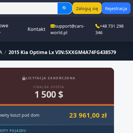
🔍
Zaloguj się
Rejestracja
owe
support@cars-
+48 731 298
Kontakt
▾
world.pl
346
A
/
2015 Kia Optima Lx VIN:5XXGM4A74FG438579
LICYTACJA ZAKOŃCZONA
FINALNA OFERTA
1 500 $
23 961,00 zł
owity koszt pod dom
SZTY POJAZDU