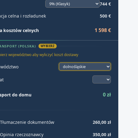
744 €
cja celna i rozładunek
500 €
1 598 €
 kosztów celnych
ANSPORT (POLSKA)
WYBIERZ
ierz województwo aby wyliczyć koszt dostawy
ewództwo
at
0 zł
sport do domu
Tłumaczenie dokumentów
260,00 zł
Opinia rzeczoznawcy
350,00 zł