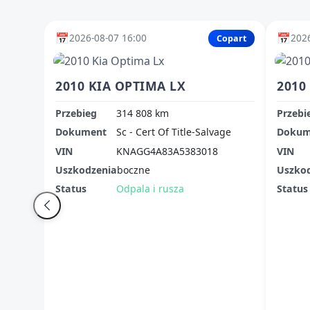
📅
📅
2026-08-07 16:00
2026
Copart
2010 KIA OPTIMA LX
2010
Przebieg
314 808 km
Przebi
Dokument
Sc - Cert Of Title-Salvage
Dokum
VIN
KNAGG4A83A5383018
VIN
Uszkodzenia
boczne
Uszko
Status
Odpala i rusza
Status