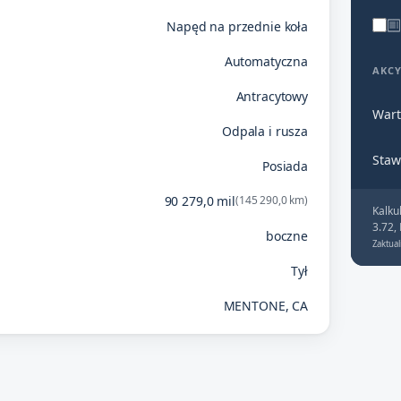
Napęd na przednie koła
Automatyczna
AKC
Antracytowy
Wart
Odpala i rusza
Staw
Posiada
90 279,0 mil
(145 290,0 km)
Kalku
3.72,
boczne
Zaktual
Tył
MENTONE, CA