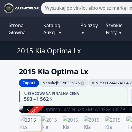
Strona
Katalog
Pojazdy
Szybkie
Główna
Aukcji
▾
▾
Filtry
▾
2015 Kia Optima Lx
2015 Kia Optima Lx
Copart
Nr aukcji: C-50335826
VIN: 5XXGM4A74FG43
SZACOWANA FINALNA CENA
593 – 1 562 $
ZAKOŃCZONA