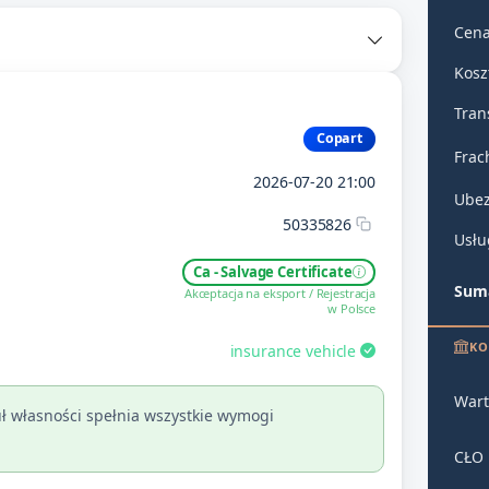
Cena
Kosz
Tran
Copart
Frac
2026-07-20 21:00
Ubez
50335826
Usłu
Ca - Salvage Certificate
Suma
Akceptacja na eksport / Rejestracja
w Polsce
KO
insurance vehicle
Wart
ł własności spełnia wszystkie wymogi
CŁO