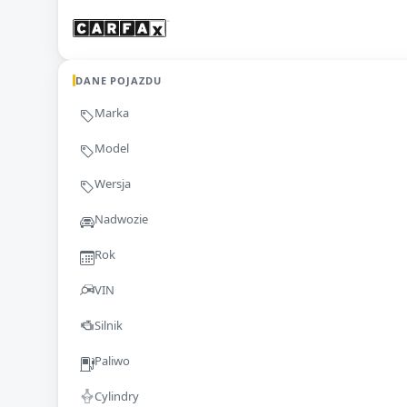
DANE POJAZDU
Marka
Model
Wersja
Nadwozie
Rok
VIN
Silnik
Paliwo
Cylindry