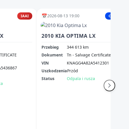
📅
2026-08-13 19:00
IAAI
Copart
LX
2010 KIA OPTIMA LX
Przebieg
344 613 km
TIFICATE
Dokument
Tn - Salvage Certificate
VIN
KNAGG4A82A5412301
5436867
Uszkodzenia
Przód
Status
Odpala i rusza
za