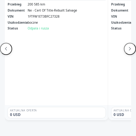
Przebieg
200 585 km
Przebieg
31
Dokument
Ne - Cert Of Title-Rebuilt Salvage
Dokument
Tx 
VIN
1FTFW1ET3BFC27328
VIN
1F
Uszkodzenia
boczne
Uszkodzenia
Dr
Status
Odpala i rusza
Status
Br
AKTUALNA OFERTA
AKTUALNA OFE
0 USD
0 USD