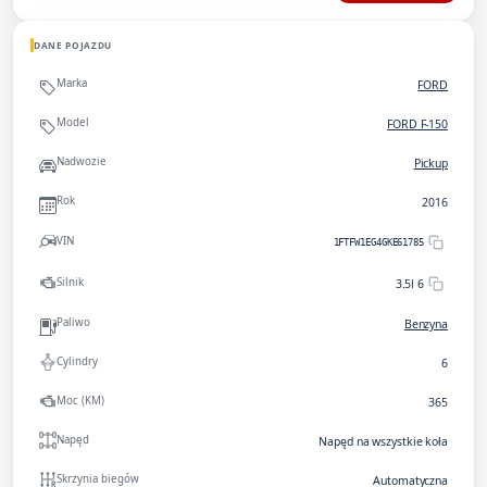
DANE POJAZDU
Marka
FORD
Model
FORD F-150
Nadwozie
Pickup
Rok
2016
VIN
1FTFW1EG4GKE61785
Silnik
3.5l 6
Paliwo
Benzyna
Cylindry
6
Moc (KM)
365
Napęd
Napęd na wszystkie koła
Skrzynia biegów
Automatyczna