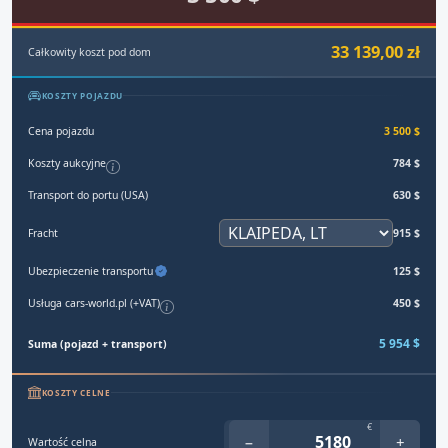
33 139,00 zł
Całkowity koszt pod dom
KOSZTY POJAZDU
Cena pojazdu
3 500 $
Koszty aukcyjne
784 $
Transport do portu (USA)
630 $
Fracht
915 $
Ubezpieczenie transportu
125 $
Usługa cars-world.pl (+VAT)
450 $
5 954 $
Suma (pojazd + transport)
KOSZTY CELNE
€
−
+
Wartość celna