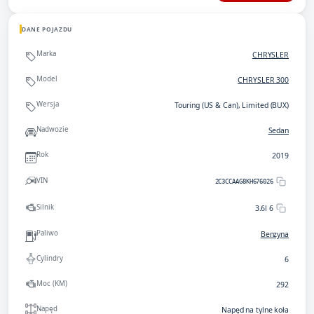
DANE POJAZDU
Marka
CHRYSLER
Model
CHRYSLER 300
Wersja
Touring (US & Can), Limited (BUX)
Nadwozie
Sedan
Rok
2019
VIN
2C3CCAAG8KH676026
Silnik
3.6l 6
Paliwo
Benzyna
Cylindry
6
Moc (KM)
292
Napęd
Napęd na tylne koła