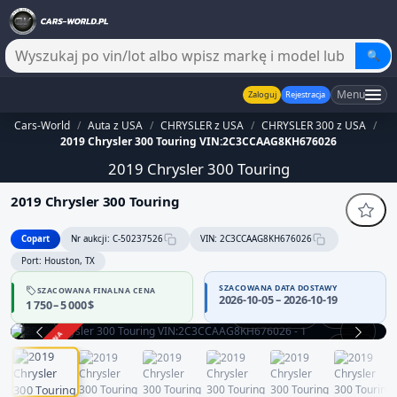
🔍
Menu
Zaloguj
Rejestracja
Cars-World
/
Auta z USA
/
CHRYSLER z USA
/
CHRYSLER 300 z USA
/
2019 Chrysler 300 Touring VIN:2C3CCAAG8KH676026
2019 Chrysler 300 Touring
2019 Chrysler 300 Touring
Copart
Nr aukcji: C-50237526
VIN: 2C3CCAAG8KH676026
Port: Houston, TX
SZACOWANA DATA DOSTAWY
SZACOWANA FINALNA CENA
2026-10-05 – 2026-10-19
1 750 – 5 000 $
Praca silnika
360°
ZAKOŃCZONA
1 / 12