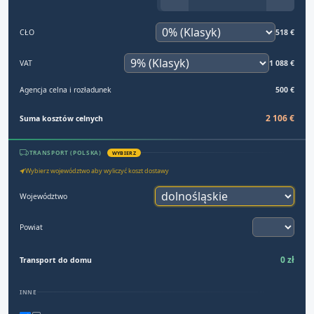
CŁO
518 €
VAT
1 088 €
Agencja celna i rozładunek
500 €
2 106 €
Suma kosztów celnych
TRANSPORT (POLSKA)
WYBIERZ
Wybierz województwo aby wyliczyć koszt dostawy
Województwo
Powiat
0 zł
Transport do domu
INNE