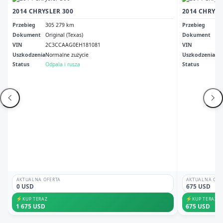
2014 CHRYSLER 300
2014 CHRYSL
Przebieg
305 279 km
Przebieg
30
Dokument
Original (Texas)
Dokument
Rep
VIN
2C3CCAAG0EH181081
VIN
2C
Uszkodzenia
Normalne zużycie
Uszkodzenia
No
Status
Odpala i rusza
Status
Ni
AKTUALNA OFERTA
AKTUALNA OFE
0 USD
675 USD
⚡
⚡
KUP TERAZ
KUP TERAZ
1 675 USD
675 USD