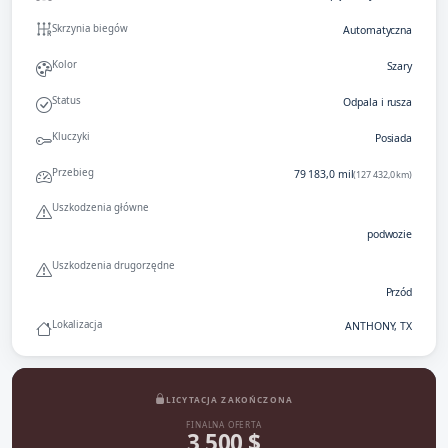
Skrzynia biegów
Automatyczna
Kolor
Szary
Status
Odpala i rusza
Kluczyki
Posiada
Przebieg
79 183,0 mil
(127 432,0 km)
Uszkodzenia główne
podwozie
Uszkodzenia drugorzędne
Przód
Lokalizacja
ANTHONY, TX
LICYTACJA ZAKOŃCZONA
FINALNA OFERTA
3 500 $