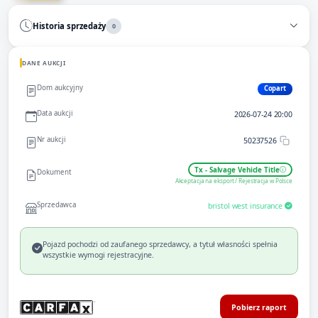
Historia sprzedaży
0
DANE AUKCJI
Dom aukcyjny
Copart
Data aukcji
2026-07-24 20:00
Nr aukcji
50237526
Tx - Salvage Vehicle Title
Dokument
Akceptacja na eksport / Rejestracja w Polsce
Sprzedawca
bristol west insurance
Pojazd pochodzi od zaufanego sprzedawcy, a tytuł własności spełnia
wszystkie wymogi rejestracyjne.
Pobierz raport