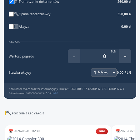
Tłumaczenie dokumentów
260,00 zł
Opinia rzeczoznawcy
350,00 zł
Akcyza
0,00 zł
AKCYZA
PLN
−
+
Wartość pojazdu
Stawka akcyzy
0,00 PLN
Kalkulator ma charakter informacyjny. Kursy: USD/EUR 0.87, USD/PLN 3.72, EUR/PLN 4.3
Zaktualizowano: 2026-08-06 18:25 · Źródło:
NBP
PODOBNE LICYTACJE
📅
📅
2026-08-10 16:30
2026-08-12 1
IAAI