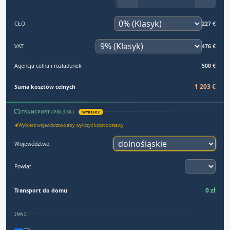
CŁO
227 €
VAT
476 €
Agencja celna i rozładunek
500 €
1 203 €
Suma kosztów celnych
TRANSPORT (POLSKA)
WYBIERZ
Wybierz województwo aby wyliczyć koszt dostawy
Województwo
Powiat
0 zł
Transport do domu
INNE