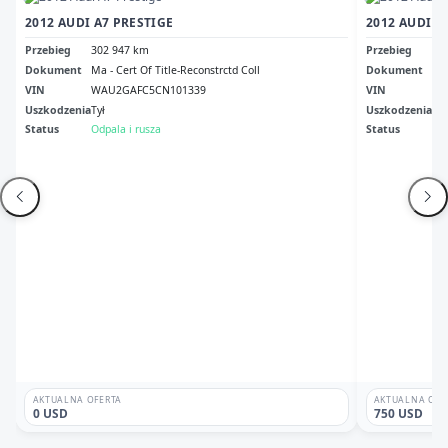
2012 AUDI A7 PRESTIGE
2012 AUDI A
Przebieg
302 947 km
Przebieg
73
Dokument
Ma - Cert Of Title-Reconstrctd Coll
Dokument
Or 
VIN
WAU2GAFC5CN101339
VIN
WA
Uszkodzenia
Tył
Uszkodzenia
Pr
Status
Odpala i rusza
Status
Odp
AKTUALNA OFERTA
AKTUALNA OFE
0 USD
750 USD