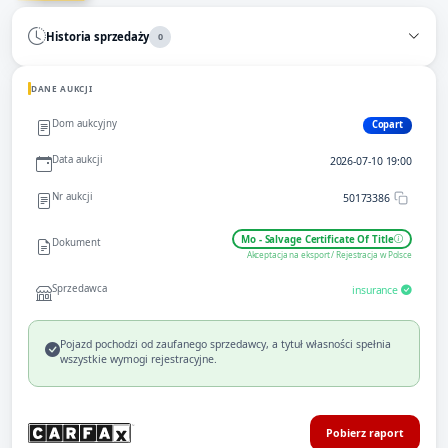
Historia sprzedaży
0
DANE AUKCJI
Dom aukcyjny
Copart
Data aukcji
2026-07-10 19:00
Nr aukcji
50173386
Mo - Salvage Certificate Of Title
Dokument
Akceptacja na eksport / Rejestracja w Polsce
Sprzedawca
insurance
Pojazd pochodzi od zaufanego sprzedawcy, a tytuł własności spełnia
wszystkie wymogi rejestracyjne.
Pobierz raport