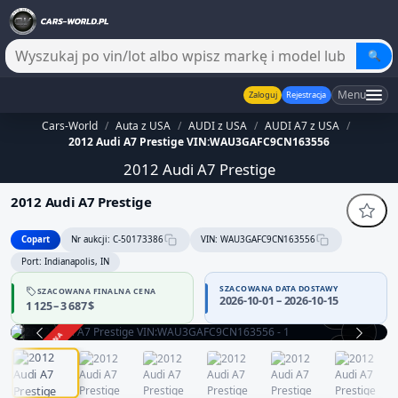
🔍
Menu
Zaloguj
Rejestracja
Cars-World
/
Auta z USA
/
AUDI z USA
/
AUDI A7 z USA
/
2012 Audi A7 Prestige VIN:WAU3GAFC9CN163556
2012 Audi A7 Prestige
2012 Audi A7 Prestige
Copart
Nr aukcji: C-50173386
VIN: WAU3GAFC9CN163556
Port: Indianapolis, IN
SZACOWANA DATA DOSTAWY
SZACOWANA FINALNA CENA
2026-10-01 – 2026-10-15
1 125 – 3 687 $
360°
ZAKOŃCZONA
1 / 12