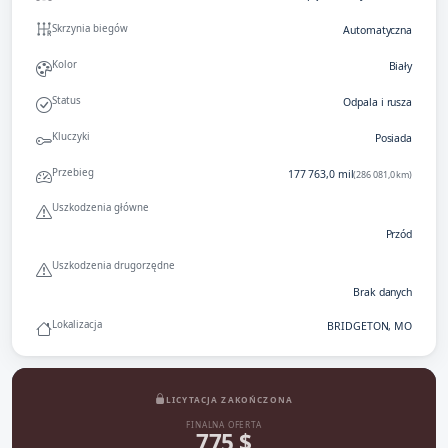
Skrzynia biegów
Automatyczna
Kolor
Biały
Status
Odpala i rusza
Kluczyki
Posiada
Przebieg
177 763,0 mil
(286 081,0 km)
Uszkodzenia główne
Przód
Uszkodzenia drugorzędne
Brak danych
Lokalizacja
BRIDGETON, MO
LICYTACJA ZAKOŃCZONA
FINALNA OFERTA
775 $