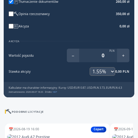
Tłumaczenie dokumentów
260,00 zł
Opinia rzeczoznawcy
350,00 zł
Akcyza
0,00 zł
AKCYZA
PLN
−
+
Wartość pojazdu
Stawka akcyzy
0,00 PLN
Kalkulator ma charakter informacyjny. Kursy: USD/EUR 0.87, USD/PLN 3.73, EUR/PLN 4.3
Zaktualizowano: 2026-08-07 18:25 · Źródło:
NBP
PODOBNE LICYTACJE
📅
📅
2026-08-19 16:00
2026-09-15 2
Copart