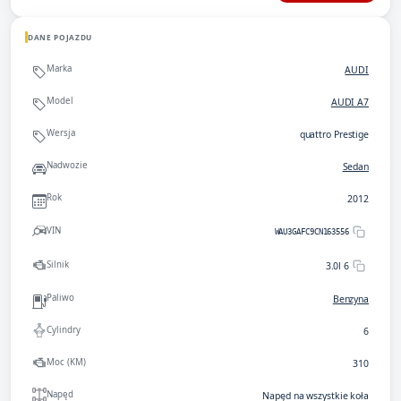
DANE POJAZDU
Marka
AUDI
Model
AUDI A7
Wersja
quattro Prestige
Nadwozie
Sedan
Rok
2012
VIN
WAU3GAFC9CN163556
Silnik
3.0l 6
Paliwo
Benzyna
Cylindry
6
Moc (KM)
310
Napęd
Napęd na wszystkie koła