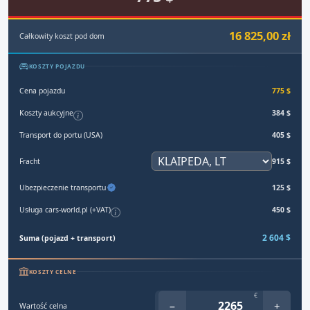
16 825,00 zł
Całkowity koszt pod dom
KOSZTY POJAZDU
Cena pojazdu
775 $
Koszty aukcyjne
384 $
Transport do portu (USA)
405 $
Fracht
915 $
Ubezpieczenie transportu
125 $
Usługa cars-world.pl (+VAT)
450 $
2 604 $
Suma (pojazd + transport)
KOSZTY CELNE
€
−
+
Wartość celna