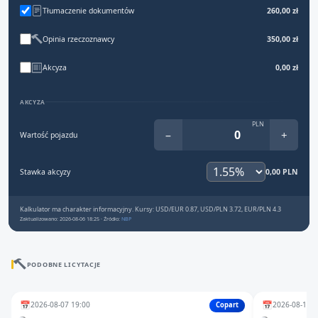
Tłumaczenie dokumentów
260,00 zł
Opinia rzeczoznawcy
350,00 zł
Akcyza
0,00 zł
AKCYZA
PLN
−
+
Wartość pojazdu
Stawka akcyzy
0,00 PLN
Kalkulator ma charakter informacyjny. Kursy: USD/EUR 0.87, USD/PLN 3.72, EUR/PLN 4.3
Zaktualizowano: 2026-08-06 18:25 · Źródło:
NBP
PODOBNE LICYTACJE
📅
📅
2026-08-07 19:00
2026-08-11 1
Copart