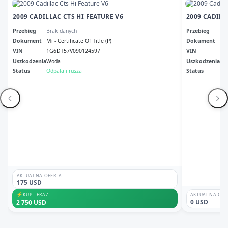
2009 CADILLAC CTS HI FEATURE V6
2009 CADILL
Przebieg
Brak danych
Przebieg
27
Dokument
Mi - Certificate Of Title (P)
Dokument
Nc 
VIN
1G6DT57V090124597
VIN
1G
Uszkodzenia
Woda
Uszkodzenia
Pr
Status
Odpala i rusza
Status
Odp
AKTUALNA OFERTA
175 USD
⚡
KUP TERAZ
AKTUALNA OFE
0 USD
2 750 USD