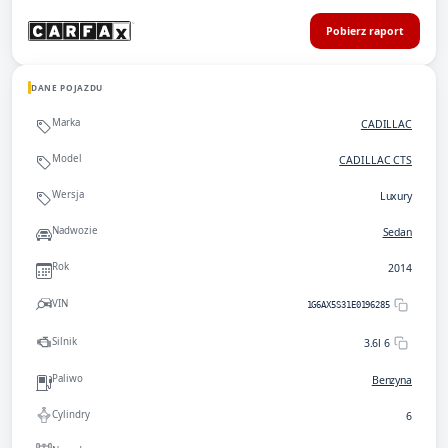
Pobierz raport
DANE POJAZDU
Marka
CADILLAC
Model
CADILLAC CTS
Wersja
Luxury
Nadwozie
Sedan
Rok
2014
VIN
1G6AX5S31E0196285
Silnik
3.6l 6
Paliwo
Benzyna
Cylindry
6