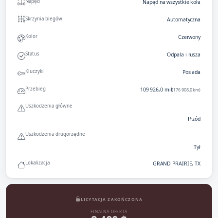
Napęd
Napęd na wszystkie koła
Skrzynia biegów
Automatyczna
Kolor
Czerwony
Status
Odpala i rusza
Kluczyki
Posiada
Przebieg
109 926,0 mil
(176 908,0 km)
Uszkodzenia główne
Przód
Uszkodzenia drugorzędne
Tył
Lokalizacja
GRAND PRAIRIE, TX
LICYTACJA ZAKOŃCZONA
FINALNA OFERTA