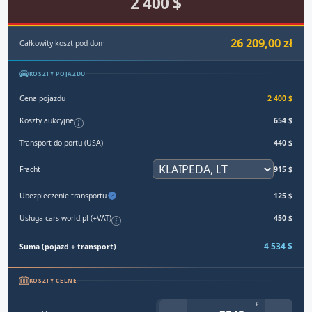
2 400 $
26 209,00 zł
Całkowity koszt pod dom
KOSZTY POJAZDU
Cena pojazdu
2 400 $
Koszty aukcyjne
654 $
Transport do portu (USA)
440 $
Fracht
915 $
Ubezpieczenie transportu
125 $
Usługa cars-world.pl (+VAT)
450 $
4 534 $
Suma (pojazd + transport)
KOSZTY CELNE
€