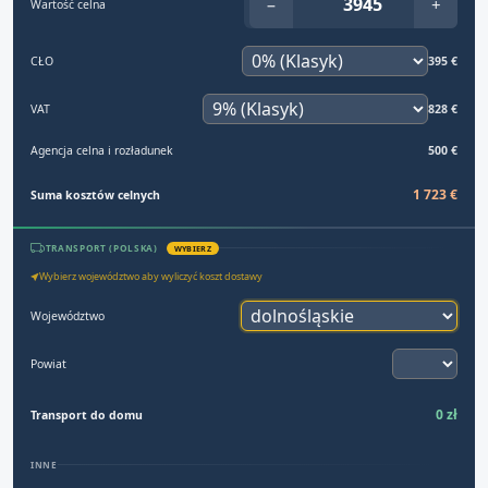
−
+
Wartość celna
CŁO
395 €
VAT
828 €
Agencja celna i rozładunek
500 €
1 723 €
Suma kosztów celnych
TRANSPORT (POLSKA)
WYBIERZ
Wybierz województwo aby wyliczyć koszt dostawy
Województwo
Powiat
0 zł
Transport do domu
INNE