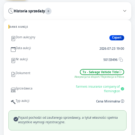
Historia sprzedaży
0
DANE AUKCJI
Dom aukcyjny
Copart
Data aukcji
2026-07-23 19:00
Nr aukcji
50133496
Tx - Salvage Vehicle Title
Dokument
Akceptacja na eksport / Rejestracja w Polsce
farmers insurance company of
Sprzedawca
flemington
Typ aukcji
Cena Minimalna
Pojazd pochodzi od zaufanego sprzedawcy, a tytuł własności spełnia
wszystkie wymogi rejestracyjne.