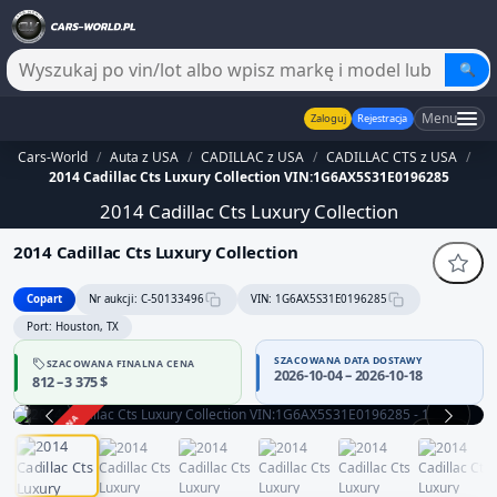
🔍
Menu
Zaloguj
Rejestracja
Cars-World
/
Auta z USA
/
CADILLAC z USA
/
CADILLAC CTS z USA
/
2014 Cadillac Cts Luxury Collection VIN:1G6AX5S31E0196285
2014 Cadillac Cts Luxury Collection
2014 Cadillac Cts Luxury Collection
Copart
Nr aukcji: C-50133496
VIN: 1G6AX5S31E0196285
Port: Houston, TX
SZACOWANA DATA DOSTAWY
SZACOWANA FINALNA CENA
2026-10-04 – 2026-10-18
812 – 3 375 $
ZAKOŃCZONA
1 / 13