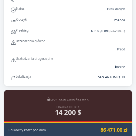
Status
Brak danych
Kluczyki
Posiada
Przebieg
40 185,0 mil
(64 671,0 km)
Uszkodzenia główne
Przód
Uszkodzenia drugorzędne
boczne
Lokalizacja
SAN ANTONIO, TX
LICYTACJA ZAKOŃCZONA
FINALNA OFERTA
14 200 $
86 471,00 zł
Całkowity koszt pod dom