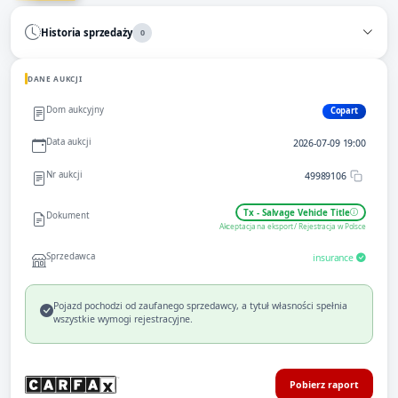
Historia sprzedaży
0
DANE AUKCJI
Dom aukcyjny
Copart
Data aukcji
2026-07-09 19:00
Nr aukcji
49989106
Tx - Salvage Vehicle Title
Dokument
Akceptacja na eksport / Rejestracja w Polsce
Sprzedawca
insurance
Pojazd pochodzi od zaufanego sprzedawcy, a tytuł własności spełnia
wszystkie wymogi rejestracyjne.
Pobierz raport