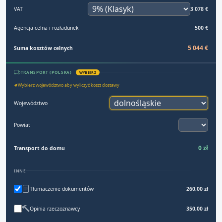
VAT
3 078 €
Agencja celna i rozładunek
500 €
5 044 €
Suma kosztów celnych
TRANSPORT (POLSKA)
WYBIERZ
Wybierz województwo aby wyliczyć koszt dostawy
Województwo
Powiat
0 zł
Transport do domu
INNE
Tłumaczenie dokumentów
260,00 zł
Opinia rzeczoznawcy
350,00 zł