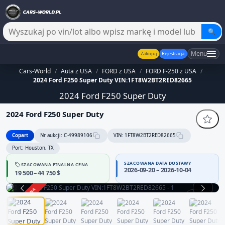
🔍
Menu
Zaloguj
Rejestracja
Cars-World
/
Auta z USA
/
FORD z USA
/
FORD F-250 z USA
/
2024 Ford F250 Super Duty VIN:1FT8W2BT2RED82665
2024 Ford F250 Super Duty
2024 Ford F250 Super Duty
Copart
Nr aukcji: C-49989106
VIN: 1FT8W2BT2RED82665
Port: Houston, TX
SZACOWANA DATA DOSTAWY
SZACOWANA FINALNA CENA
2026-09-20 – 2026-10-04
19 500 – 44 750 $
ZAKOŃCZONA
1 / 12