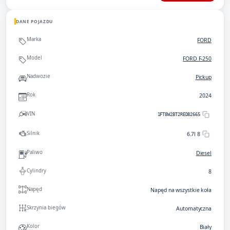
DANE POJAZDU
Marka
FORD
Model
FORD F-250
Nadwozie
Pickup
Rok
2024
VIN
1FT8W2BT2RED82665
Silnik
6.7l 8
Paliwo
Diesel
Cylindry
8
Napęd
Napęd na wszystkie koła
Skrzynia biegów
Automatyczna
Kolor
Biały