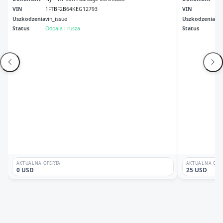
VIN
1FTBF2B64KEG12793
VIN
1F
Uszkodzenia
vin_issue
Uszkodzenia
Pr
Status
Odpala i rusza
Status
Ni
AKTUALNA OFERTA
AKTUALNA OFE
0 USD
25 USD