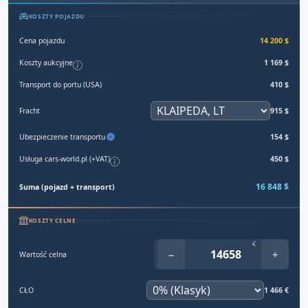
KOSZTY POJAZDU
Cena pojazdu
14 200 $
Koszty aukcyjne
1 169 $
Transport do portu (USA)
410 $
Fracht
915 $
Ubezpieczenie transportu
154 $
Usługa cars-world.pl (+VAT)
450 $
16 848 $
Suma (pojazd + transport)
KOSZTY CELNE
€
−
+
Wartość celna
CŁO
1 466 €