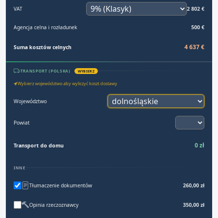
VAT
2 802 €
Agencja celna i rozładunek
500 €
4 637 €
Suma kosztów celnych
TRANSPORT (POLSKA)
WYBIERZ
Wybierz województwo aby wyliczyć koszt dostawy
Województwo
Powiat
0 zł
Transport do domu
INNE
Tłumaczenie dokumentów
260,00 zł
Opinia rzeczoznawcy
350,00 zł