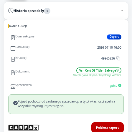
Historia sprzedaży
0
DANE AUKCJI
Dom aukcyjny
Copart
Data aukcji
2026-07-10 16:00
Nr aukcji
49965236
Va - Cert Of Title - Salvage
Dokument
Akceptacja na eksport / Rejestracja w Polsce
Sprzedawca
geico
Pojazd pochodzi od zaufanego sprzedawcy, a tytuł własności spełnia
wszystkie wymogi rejestracyjne.
Pobierz raport