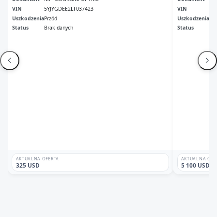
VIN
5YJYGDEE2LF037423
VIN
5Y
Uszkodzenia
Przód
Uszkodzenia
Pr
Status
Brak danych
Status
Br
AKTUALNA OFERTA
AKTUALNA OFE
325 USD
5 100 USD