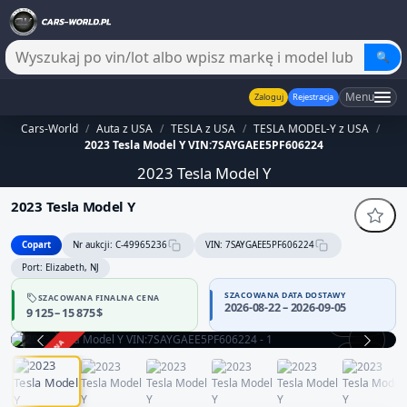
🔍
Menu
Zaloguj
Rejestracja
Cars-World
/
Auta z USA
/
TESLA z USA
/
TESLA MODEL-Y z USA
/
2023 Tesla Model Y VIN:7SAYGAEE5PF606224
2023 Tesla Model Y
2023 Tesla Model Y
Copart
Nr aukcji: C-49965236
VIN: 7SAYGAEE5PF606224
Port: Elizabeth, NJ
SZACOWANA DATA DOSTAWY
SZACOWANA FINALNA CENA
2026-08-22 – 2026-09-05
9 125 – 15 875 $
360°
ZAKOŃCZONA
1 / 12