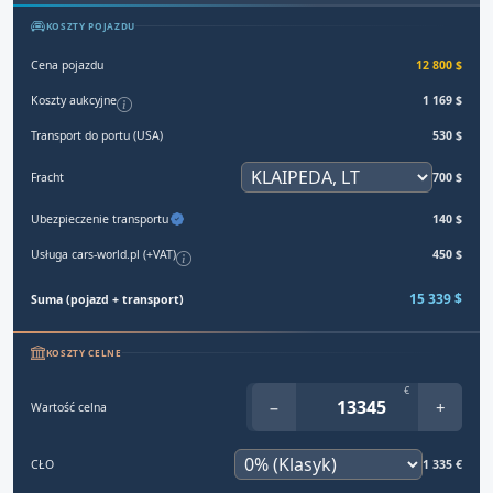
KOSZTY POJAZDU
Cena pojazdu
12 800 $
Koszty aukcyjne
1 169 $
Transport do portu (USA)
530 $
Fracht
700 $
Ubezpieczenie transportu
140 $
Usługa cars-world.pl (+VAT)
450 $
15 339 $
Suma (pojazd + transport)
KOSZTY CELNE
€
−
+
Wartość celna
CŁO
1 335 €