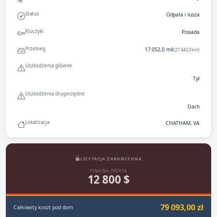
Status
Odpala i rusza
Kluczyki
Posiada
Przebieg
17 052,0 mil
(27 442,0 km)
Uszkodzenia główne
Tył
Uszkodzenia drugorzędne
Dach
Lokalizacja
CHATHAM, VA
LICYTACJA ZAKOŃCZONA
FINALNA OFERTA
12 800 $
79 093,00 zł
Całkowity koszt pod dom