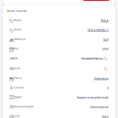
DANE POJAZDU
Marka
TESLA
Model
TESLA MODEL-Y
Nadwozie
SUV
Rok
2023
VIN
7SAYGAEE5PF606224
Silnik
Paliwo
Elektryczny
Cylindry
0
Napęd
Napęd na wszystkie koła
Skrzynia biegów
Automatyczna
Kolor
Szary