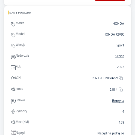
DANE POJAZDU
Marka
HONDA
Model
HONDA CIVIC
Wersja
Sport
Nadwozie
Sedan
Rok
2022
VIN
2HGFE2F51NH524269
Silnik
2.0l 4
Paliwo
Benzyna
Cylindry
4
Moc (KM)
158
Napęd
Napęd na jedną oś