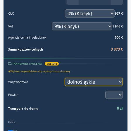
CŁO
927 €
VAT
1 946 €
Agencja celna i rozładunek
500 €
3 373 €
Suma kosztów celnych
TRANSPORT (POLSKA)
WYBIERZ
Wybierz województwo aby wyliczyć koszt dostawy
Województwo
Powiat
0 zł
Transport do domu
INNE