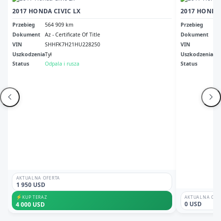
2017 HONDA CIVIC LX
2017 HONDA 
Przebieg
564 909 km
Przebieg
Br
Dokument
Az - Certificate Of Title
Dokument
In 
VIN
SHHFK7H21HU228250
VIN
SH
Uszkodzenia
Tył
Uszkodzenia
Pr
Status
Odpala i rusza
Status
Br
AKTUALNA OFERTA
1 950 USD
⚡
KUP TERAZ
AKTUALNA OFE
0 USD
4 000 USD