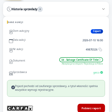
Historia sprzedaży
0
DANE AUKCJI
Dom aukcyjny
Copart
Data aukcji
2026-07-10 16:00
Nr aukcji
49870326
Id - Salvage Certificate Of Title
Dokument
Akceptacja na eksport / Rejestracja w Polsce
Sprzedawca
geico
Pojazd pochodzi od zaufanego sprzedawcy, a tytuł własności spełnia
wszystkie wymogi rejestracyjne.
Pobierz raport