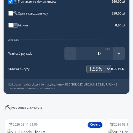
Tłumaczenie dokumentów
260,00 zł
Opinia rzeczoznawcy
350,00 zł
Akcyza
0,00 zł
AKCYZA
PLN
−
+
Wartość pojazdu
Stawka akcyzy
0,00 PLN
Kalkulator ma charakter informacyjny. Kursy: USD/EUR 0.87, USD/PLN 3.73, EUR/PLN 4.3
Zaktualizowano: 2026-08-08 18:25 · Źródło:
NBP
PODOBNE LICYTACJE
📅
📅
2026-08-11 21:00
2026-08-11 1
Copart