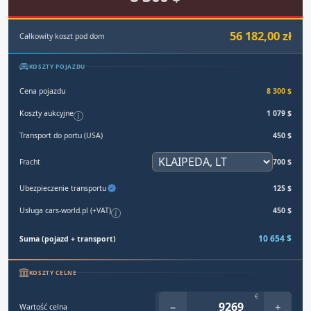
56 182,00 zł
Całkowity koszt pod dom
KOSZTY POJAZDU
Cena pojazdu
8 300 $
Koszty aukcyjne
1 079 $
Transport do portu (USA)
450 $
Fracht
700 $
Ubezpieczenie transportu
125 $
Usługa cars-world.pl (+VAT)
450 $
10 654 $
Suma (pojazd + transport)
KOSZTY CELNE
€
−
+
Wartość celna