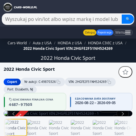
🔍
Menu
Zaloguj
Rejestracja
Cars-World
/
Auta z USA
/
HONDA z USA
/
HONDA CIVIC z USA
/
2022 Honda Civic Sport VIN:2HGFE2F51NH524269
2022 Honda Civic Sport
2022 Honda Civic Sport
Copart
Nr aukcji: C-49870326
VIN: 2HGFE2F51NH524269
Port: Elizabeth, NJ
SZACOWANA DATA DOSTAWY
SZACOWANA FINALNA CENA
2026-08-22 – 2026-09-05
4 687 – 9 750 $
Praca silnika
ZAKOŃCZONA
1 / 12