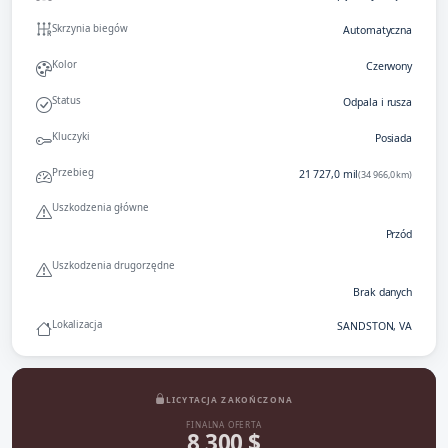
Skrzynia biegów
Automatyczna
Kolor
Czerwony
Status
Odpala i rusza
Kluczyki
Posiada
Przebieg
21 727,0 mil
(34 966,0 km)
Uszkodzenia główne
Przód
Uszkodzenia drugorzędne
Brak danych
Lokalizacja
SANDSTON, VA
LICYTACJA ZAKOŃCZONA
FINALNA OFERTA
8 300 $