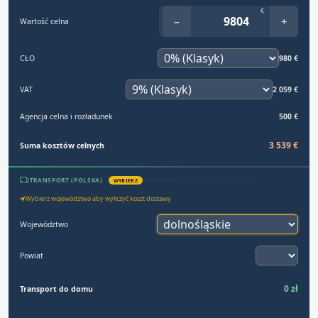
€
−
+
Wartość celna
CŁO
980 €
VAT
2 059 €
Agencja celna i rozładunek
500 €
3 539 €
Suma kosztów celnych
TRANSPORT (POLSKA)
WYBIERZ
Wybierz województwo aby wyliczyć koszt dostawy
Województwo
Powiat
0 zł
Transport do domu