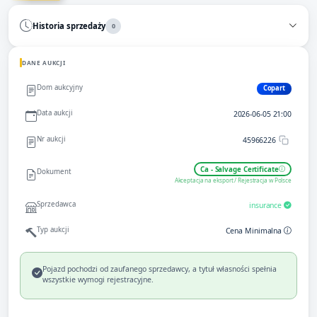
Historia sprzedaży
0
DANE AUKCJI
Dom aukcyjny
Copart
Data aukcji
2026-06-05 21:00
Nr aukcji
45966226
Ca - Salvage Certificate
Dokument
Akceptacja na eksport / Rejestracja w Polsce
Sprzedawca
insurance
Typ aukcji
Cena Minimalna
Pojazd pochodzi od zaufanego sprzedawcy, a tytuł własności spełnia
wszystkie wymogi rejestracyjne.