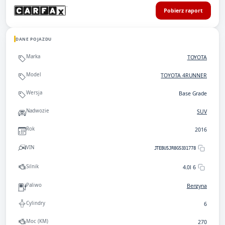
Pobierz raport
DANE POJAZDU
Marka
TOYOTA
Model
TOYOTA 4RUNNER
Wersja
Base Grade
Nadwozie
SUV
Rok
2016
VIN
JTEBU5JR8G5331778
Silnik
4.0l 6
Paliwo
Benzyna
Cylindry
6
Moc (KM)
270