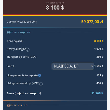
FINALNA OFERTA
8 100 $
59 072,00 zł
Całkowity koszt pod dom
KOSZTY POJAZDU
Cena pojazdu
8 100 $
Koszty aukcyjne
1 079 $
Transport do portu (USA)
380 $
Fracht
1 585 $
Ubezpieczenie transportu
125 $
Usługa cars-world.pl (+VAT)
450 $
11 269 $
Suma (pojazd + transport)
KOSZTY CELNE