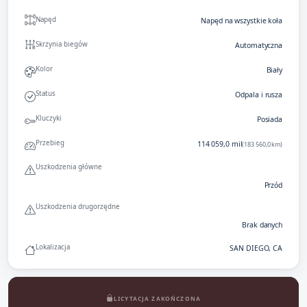
Napęd
Napęd na wszystkie koła
Skrzynia biegów
Automatyczna
Kolor
Biały
Status
Odpala i rusza
Kluczyki
Posiada
Przebieg
114 059,0 mil
(183 560,0 km)
Uszkodzenia główne
Przód
Uszkodzenia drugorzędne
Brak danych
Lokalizacja
SAN DIEGO, CA
LICYTACJA ZAKOŃCZONA