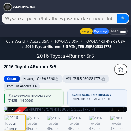
🔍
Menu
Zaloguj
Rejestracja
Cars-World
/
Auta z USA
/
TOYOTA z USA
/
TOYOTA 4RUNNER z USA
/
2016 Toyota 4Runner Sr5 VIN:JTEBU5JR8G5331778
2016 Toyota 4Runner Sr5
2016 Toyota 4Runner Sr5
Copart
Nr aukcji: C-45966226
VIN: JTEBU5JR8G5331778
Port: Los Angeles, CA
SZACOWANA DATA DOSTAWY
SZACOWANA FINALNA CENA
2026-08-27 – 2026-09-10
7 125 – 14 000 $
ZAKOŃCZONA
1 / 13