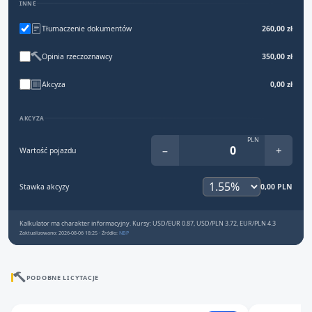
INNE
Tłumaczenie dokumentów
260,00 zł
Opinia rzeczoznawcy
350,00 zł
Akcyza
0,00 zł
AKCYZA
PLN
−
+
Wartość pojazdu
Stawka akcyzy
0,00 PLN
Kalkulator ma charakter informacyjny. Kursy: USD/EUR 0.87, USD/PLN 3.72, EUR/PLN 4.3
Zaktualizowano: 2026-08-06 18:25 · Źródło:
NBP
PODOBNE LICYTACJE