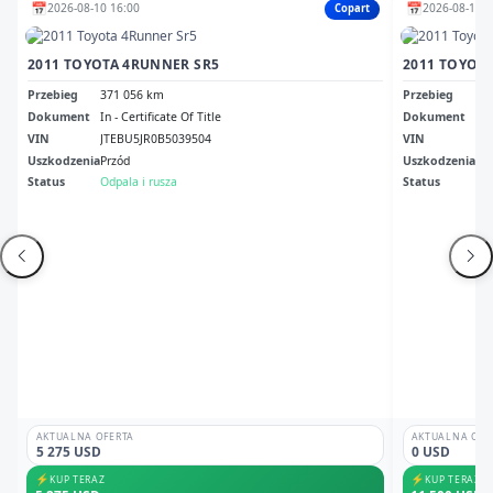
📅
📅
2026-08-10 16:00
2026-08-12 1
Copart
2011 TOYOTA 4RUNNER SR5
2011 TOYOTA
Przebieg
371 056 km
Przebieg
30
Dokument
In - Certificate Of Title
Dokument
Cle
VIN
JTEBU5JR0B5039504
VIN
JT
Uszkodzenia
Przód
Uszkodzenia
No
Status
Odpala i rusza
Status
Odp
AKTUALNA OFERTA
AKTUALNA OFE
5 275 USD
0 USD
⚡
⚡
KUP TERAZ
KUP TERAZ