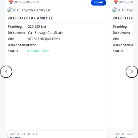
📅
📅
2026-08-06 21:00
2026-08-07 1
Copart
2018 TOYOTA CAMRY LE
2018 TOYOT
Przebieg
220 525 km
Przebieg
13
Dokument
Ca - Salvage Certificate
Dokument
Sal
VIN
4T1B11HK3JU037034
VIN
4T
Uszkodzenia
Przód
Uszkodzenia
Le
Status
Odpala i rusza
Status
Odp
AKTUALNA OFERTA
AKTUALNA OFE