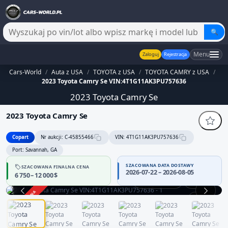
🔍
Menu
Zaloguj
Rejestracja
Cars-World
/
Auta z USA
/
TOYOTA z USA
/
TOYOTA CAMRY z USA
/
2023 Toyota Camry Se VIN:4T1G11AK3PU757636
2023 Toyota Camry Se
2023 Toyota Camry Se
Copart
Nr aukcji: C-45855466
VIN: 4T1G11AK3PU757636
Port: Savannah, GA
SZACOWANA DATA DOSTAWY
SZACOWANA FINALNA CENA
2026-07-22 – 2026-08-05
6 750 – 12 000 $
Praca silnika
360°
ZAKOŃCZONA
1 / 12