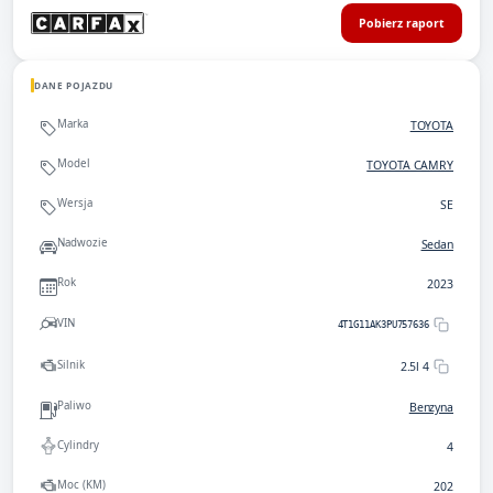
Pobierz raport
DANE POJAZDU
Marka
TOYOTA
Model
TOYOTA CAMRY
Wersja
SE
Nadwozie
Sedan
Rok
2023
VIN
4T1G11AK3PU757636
Silnik
2.5l 4
Paliwo
Benzyna
Cylindry
4
Moc (KM)
202