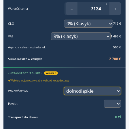
€
−
+
Wartość celna
CŁO
712 €
VAT
1 496 €
Agencja celna i rozładunek
500 €
2 708 €
Suma kosztów celnych
TRANSPORT (POLSKA)
WYBIERZ
Wybierz województwo aby wyliczyć koszt dostawy
Województwo
Powiat
0 zł
Transport do domu