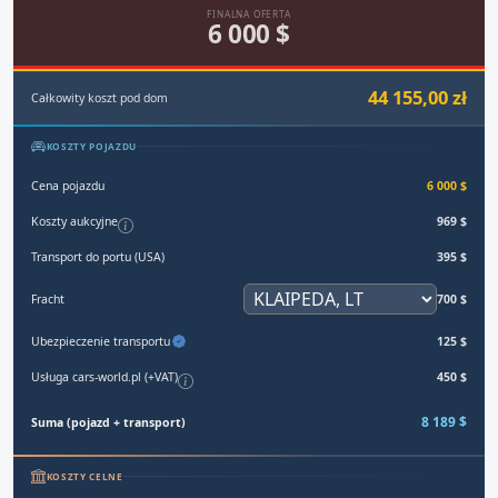
FINALNA OFERTA
6 000 $
44 155,00 zł
Całkowity koszt pod dom
KOSZTY POJAZDU
Cena pojazdu
6 000 $
Koszty aukcyjne
969 $
Transport do portu (USA)
395 $
Fracht
700 $
Ubezpieczenie transportu
125 $
Usługa cars-world.pl (+VAT)
450 $
8 189 $
Suma (pojazd + transport)
KOSZTY CELNE