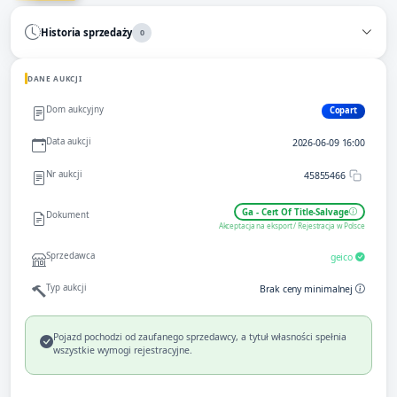
Historia sprzedaży
0
DANE AUKCJI
Dom aukcyjny
Copart
Data aukcji
2026-06-09 16:00
Nr aukcji
45855466
Ga - Cert Of Title-Salvage
Dokument
Akceptacja na eksport / Rejestracja w Polsce
Sprzedawca
geico
Typ aukcji
Brak ceny minimalnej
Pojazd pochodzi od zaufanego sprzedawcy, a tytuł własności spełnia
wszystkie wymogi rejestracyjne.