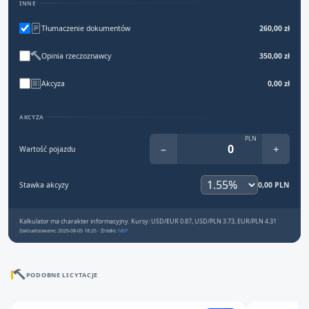
INNE
Tłumaczenie dokumentów
260,00 zł
Opinia rzeczoznawcy
350,00 zł
Akcyza
0,00 zł
AKCYZA
PLN
−
+
Wartość pojazdu
Stawka akcyzy
0,00 PLN
Kalkulator ma charakter informacyjny. Kursy: USD/EUR 0.87, USD/PLN 3.73, EUR/PLN 4.31
Zaktualizowano: 2026-08-05 18:25 · Źródło:
NBP
PODOBNE LICYTACJE