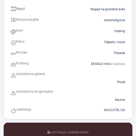
Napęd
Napęd na przednie koła
Skrzynia biegów
Automatyczna
Kolor
Srebrny
Status
Odpala i rusza
Kluczyki
Posiada
Przebieg
38 664,0 mil
(62 224,0 km)
Uszkodzenia główne
Przód
Uszkodzenia drugorzędne
boczne
Lokalizacja
AUGUSTA, GA
LICYTACJA ZAKOŃCZONA