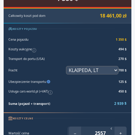
18 461,00 zł
Całkowity koszt pod dom
KOSZTY POJAZDU
Cena pojazdu
1 350 $
Koszty aukcyjne
494 $
Transport do portu (USA)
270 $
Fracht
700 $
Ubezpieczenie transportu
125 $
Usługa cars-world.pl (+VAT)
450 $
2 939 $
Suma (pojazd + transport)
KOSZTY CELNE
€
−
+
Wartość celna