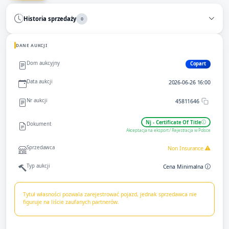
Historia sprzedaży
0
DANE AUKCJI
Dom aukcyjny
Copart
Data aukcji
2026-06-26 16:00
Nr aukcji
45811646
Nj - Certificate Of Title
Dokument
Akceptacja na eksport / Rejestracja w Polsce
Sprzedawca
Non Insurance
Typ aukcji
Cena Minimalna
Tytuł własności pozwala zarejestrować pojazd, jednak sprzedawca nie
figuruje na liście zaufanych partnerów.