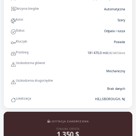
Skrzynia biegów
Automatyczna
Kolor
Szary
Status
Odpala i rusza
Kluczyki
Posiada
Przebieg
181 470,0 mil
(292 047,0 km)
Uszkodzenia główne
Mechaniczny
Uszkodzenia drugorzędne
Brak danych
Lokalizacja
HILLSBOROUGH, NJ
LICYTACJA ZAKOŃCZONA
FINALNA OFERTA
1 350 $