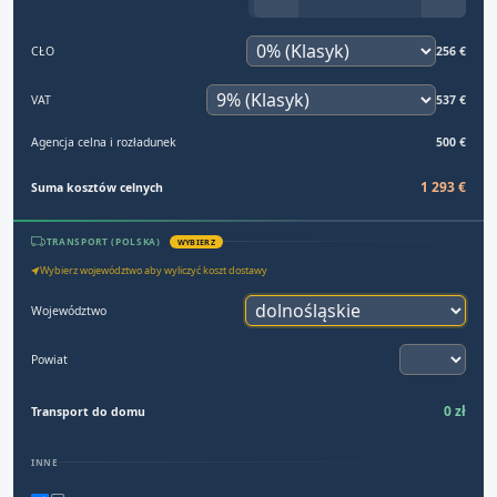
CŁO
256 €
VAT
537 €
Agencja celna i rozładunek
500 €
1 293 €
Suma kosztów celnych
TRANSPORT (POLSKA)
WYBIERZ
Wybierz województwo aby wyliczyć koszt dostawy
Województwo
Powiat
0 zł
Transport do domu
INNE