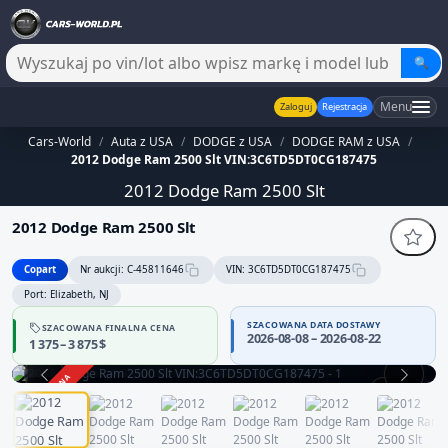
🔍
Menu
Zaloguj
Rejestracja
Cars-World
/
Auta z USA
/
DODGE z USA
/
DODGE RAM z USA
/
2012 Dodge Ram 2500 Slt VIN:3C6TD5DT0CG187475
2012 Dodge Ram 2500 Slt
2012 Dodge Ram 2500 Slt
Copart
Nr aukcji: C-45811646
VIN: 3C6TD5DT0CG187475
Port: Elizabeth, NJ
SZACOWANA DATA DOSTAWY
SZACOWANA FINALNA CENA
Sprzedawca bez potwierdzonej wiarygodności — część danych
2026-08-08 – 2026-08-22
1 375 – 3 875 $
może być niepełna
Zachowaj ostrożność i dokładnie zweryfikuj historię pojazdu.
ZAKOŃCZONA
1 / 12