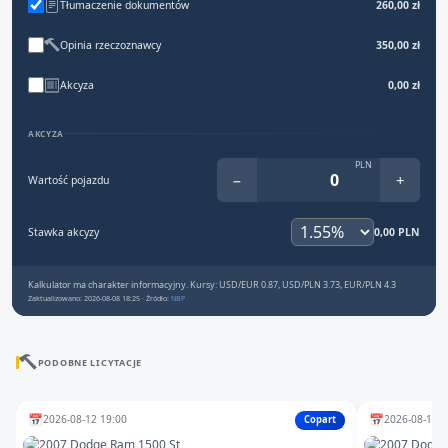
Tłumaczenie dokumentów
260,00 zł
Opinia rzeczoznawcy
350,00 zł
Akcyza
0,00 zł
AKCYZA
PLN
−
+
Wartość pojazdu
Stawka akcyzy
0,00 PLN
Kalkulator ma charakter informacyjny. Kursy: USD/EUR 0.87, USD/PLN 3.73, EUR/PLN 4.3
Zaktualizowano: 2026-08-08 18:25 · Źródło:
NBP
PODOBNE LICYTACJE
📅
📅
2026-08-12 19:00
2026-08-10 1
Copart