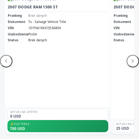
2007 DODGE RAM 1500 ST
2007 DODGE 
Przebieg
Brak danych
Przebieg
38
Dokument
Tx - Salvage Vehicle Title
Dokument
Ori
VIN
1D7HA16KX7J536804
VIN
1D
Uszkodzenia
Przód
Uszkodzenia
No
Status
Brak danych
Status
Odp
AKTUALNA OFERTA
0 USD
⚡
KUP TERAZ
AKTUALNA OFE
25 USD
700 USD