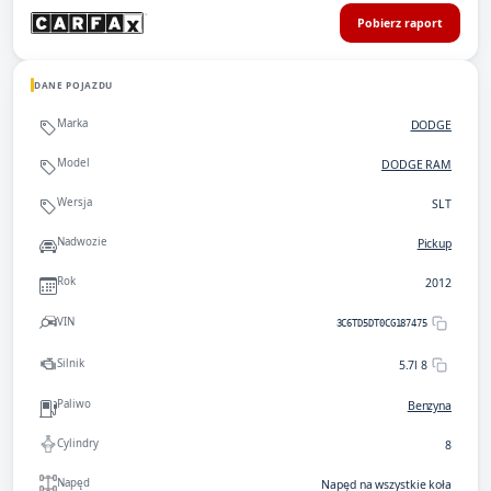
Pobierz raport
DANE POJAZDU
Marka
DODGE
Model
DODGE RAM
Wersja
SLT
Nadwozie
Pickup
Rok
2012
VIN
3C6TD5DT0CG187475
Silnik
5.7l 8
Paliwo
Benzyna
Cylindry
8
Napęd
Napęd na wszystkie koła