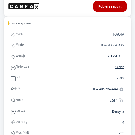
Pobierz raport
DANE POJAZDU
Marka
TOYOTA
Model
TOYOTA CAMRY
Wersja
L/LE/SE/XLE
Nadwozie
Sedan
Rok
2019
VIN
4T1B11HK7KU812212
Silnik
2.5l 4
Paliwo
Benzyna
Cylindry
4
Moc (KM)
203