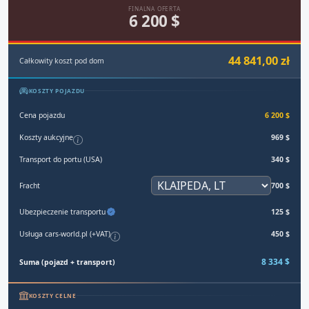
FINALNA OFERTA
6 200 $
44 841,00 zł
Całkowity koszt pod dom
KOSZTY POJAZDU
Cena pojazdu
6 200 $
Koszty aukcyjne
969 $
Transport do portu (USA)
340 $
Fracht
700 $
Ubezpieczenie transportu
125 $
Usługa cars-world.pl (+VAT)
450 $
8 334 $
Suma (pojazd + transport)
KOSZTY CELNE