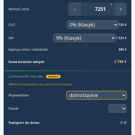
€
−
+
Wartość celna
CŁO
725 €
VAT
1 523 €
Agencja celna i rozładunek
500 €
2 748 €
Suma kosztów celnych
TRANSPORT (POLSKA)
WYBIERZ
Wybierz województwo aby wyliczyć koszt dostawy
Województwo
Powiat
0 zł
Transport do domu