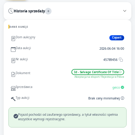
Historia sprzedaży
0
DANE AUKCJI
Dom aukcyjny
Copart
Data aukcji
2026-06-04 16:00
Nr aukcji
45789456
Id - Salvage Certificate Of Title
Dokument
Akceptacja na eksport / Rejestracja w Polsce
Sprzedawca
geico
Typ aukcji
Brak ceny minimalnej
Pojazd pochodzi od zaufanego sprzedawcy, a tytuł własności spełnia
wszystkie wymogi rejestracyjne.