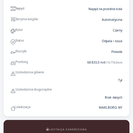
Napęd
Napęd na przednie koła
Skrzynia biegów
Automatyczna
Kolor
Czarny
Status
Odpala i rusza
Kluczyki
Posiada
Przebieg
68 833,0 mil
(110 776,0 km)
Uszkodzenia główne
Tył
Uszkodzenia drugorzędne
Brak danych
Lokalizacja
MARLBORO, NY
LICYTACJA ZAKOŃCZONA