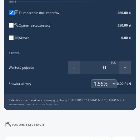
INNE
Tłumaczenie dokumentów
260,00 zł
Opinia rzeczoznawcy
350,00 zł
Akcyza
0,00 zł
AKCYZA
PLN
−
+
Wartość pojazdu
Stawka akcyzy
0,00 PLN
Kalkulator ma charakter informacyjny. Kursy: USD/EUR 0.87, USD/PLN 3.73, EUR/PLN 4.3
Zaktualizowano: 2026-08-08 18:25 · Źródło:
NBP
PODOBNE LICYTACJE