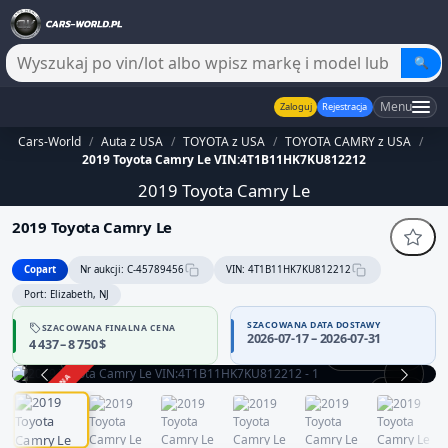
🔍
Menu
Zaloguj
Rejestracja
Cars-World
/
Auta z USA
/
TOYOTA z USA
/
TOYOTA CAMRY z USA
/
2019 Toyota Camry Le VIN:4T1B11HK7KU812212
2019 Toyota Camry Le
2019 Toyota Camry Le
Copart
Nr aukcji: C-45789456
VIN: 4T1B11HK7KU812212
Port: Elizabeth, NJ
SZACOWANA DATA DOSTAWY
SZACOWANA FINALNA CENA
2026-07-17 – 2026-07-31
4 437 – 8 750 $
Praca silnika
ZAKOŃCZONA
1 / 12