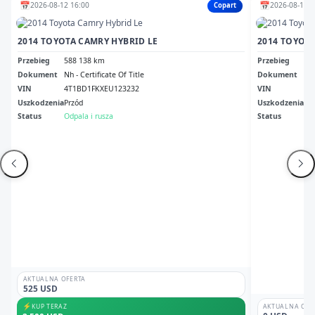
📅
📅
2026-08-12 16:00
2026-08-13 2
Copart
2014 TOYOTA CAMRY HYBRID LE
2014 TOYOTA
Przebieg
588 138 km
Przebieg
30
Dokument
Nh - Certificate Of Title
Dokument
Ca 
VIN
4T1BD1FKXEU123232
VIN
4T
Uszkodzenia
Przód
Uszkodzenia
Pr
Status
Odpala i rusza
Status
Br
AKTUALNA OFERTA
525 USD
⚡
KUP TERAZ
AKTUALNA OFE