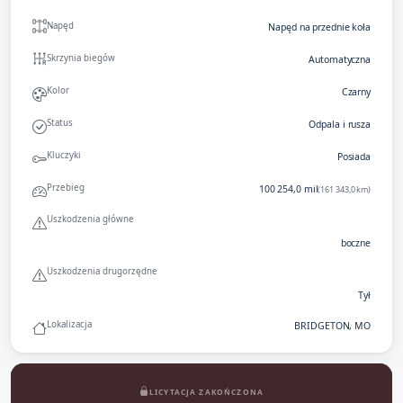
Napęd
Napęd na przednie koła
Skrzynia biegów
Automatyczna
Kolor
Czarny
Status
Odpala i rusza
Kluczyki
Posiada
Przebieg
100 254,0 mil
(161 343,0 km)
Uszkodzenia główne
boczne
Uszkodzenia drugorzędne
Tył
Lokalizacja
BRIDGETON, MO
LICYTACJA ZAKOŃCZONA