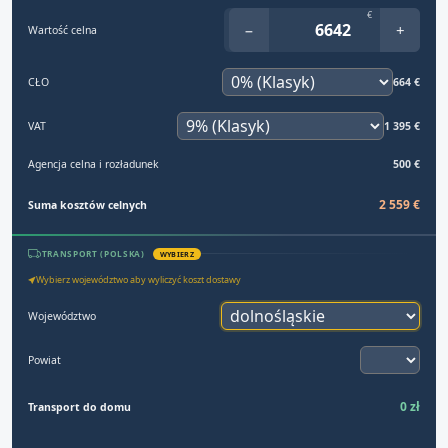
€
−
+
Wartość celna
CŁO
664 €
VAT
1 395 €
Agencja celna i rozładunek
500 €
2 559 €
Suma kosztów celnych
TRANSPORT (POLSKA)
WYBIERZ
Wybierz województwo aby wyliczyć koszt dostawy
Województwo
Powiat
0 zł
Transport do domu