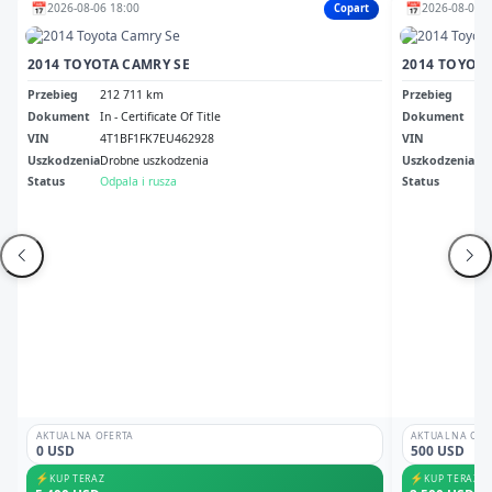
📅
📅
2026-08-06 18:00
2026-08-07 1
Copart
2014 TOYOTA CAMRY SE
2014 TOYOTA
Przebieg
212 711 km
Przebieg
58
Dokument
In - Certificate Of Title
Dokument
Nh 
VIN
4T1BF1FK7EU462928
VIN
4T
Uszkodzenia
Drobne uszkodzenia
Uszkodzenia
Pr
Status
Odpala i rusza
Status
Odp
AKTUALNA OFERTA
AKTUALNA OFE
0 USD
500 USD
⚡
⚡
KUP TERAZ
KUP TERAZ