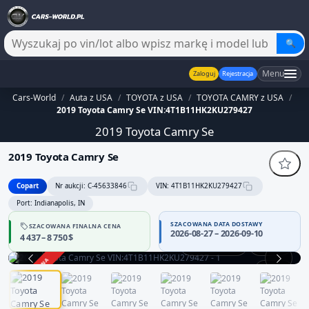
🔍
Menu
Zaloguj
Rejestracja
Cars-World
/
Auta z USA
/
TOYOTA z USA
/
TOYOTA CAMRY z USA
/
2019 Toyota Camry Se VIN:4T1B11HK2KU279427
2019 Toyota Camry Se
2019 Toyota Camry Se
Copart
Nr aukcji: C-45633846
VIN: 4T1B11HK2KU279427
Port: Indianapolis, IN
SZACOWANA DATA DOSTAWY
SZACOWANA FINALNA CENA
2026-08-27 – 2026-09-10
4 437 – 8 750 $
Praca silnika
360°
ZAKOŃCZONA
1 / 12