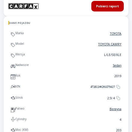
Pobierz raport
DANE POJAZDU
Marka
TOYOTA
Model
TOYOTA CAMRY
Wersja
L/LE/SE/XLE
Nadwozie
Sedan
Rok
2019
VIN
4T1B11HK2KU279427
Silnik
2.5l 4
Paliwo
Benzyna
Cylindry
4
Moc (KM)
203