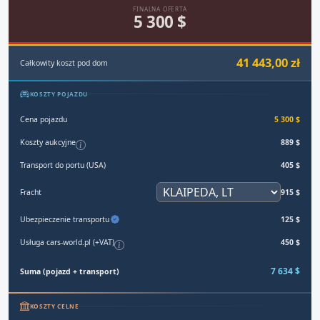
FINALNA OFERTA
5 300 $
41 443,00 zł
Całkowity koszt pod dom
KOSZTY POJAZDU
Cena pojazdu
5 300 $
Koszty aukcyjne
889 $
Transport do portu (USA)
405 $
Fracht
915 $
Ubezpieczenie transportu
125 $
Usługa cars-world.pl (+VAT)
450 $
7 634 $
Suma (pojazd + transport)
KOSZTY CELNE