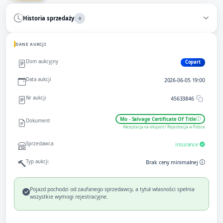
Historia sprzedaży
0
DANE AUKCJI
Dom aukcyjny
Copart
Data aukcji
2026-06-05 19:00
Nr aukcji
45633846
Mo - Salvage Certificate Of Title
Dokument
Akceptacja na eksport / Rejestracja w Polsce
Sprzedawca
insurance
Typ aukcji
Brak ceny minimalnej
Pojazd pochodzi od zaufanego sprzedawcy, a tytuł własności spełnia
wszystkie wymogi rejestracyjne.