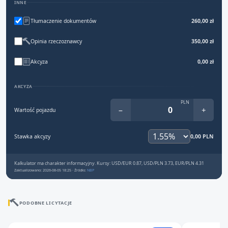
INNE
Tłumaczenie dokumentów
260,00 zł
Opinia rzeczoznawcy
350,00 zł
Akcyza
0,00 zł
AKCYZA
PLN
−
+
Wartość pojazdu
Stawka akcyzy
0,00 PLN
Kalkulator ma charakter informacyjny. Kursy: USD/EUR 0.87, USD/PLN 3.73, EUR/PLN 4.31
Zaktualizowano: 2026-08-05 18:25 · Źródło:
NBP
PODOBNE LICYTACJE