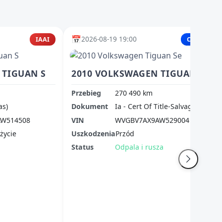
📅
2026-08-19 19:00
IAAI
Copart
 TIGUAN S
2010 VOLKSWAGEN TIGUAN SE
Przebieg
270 490 km
as)
Dokument
Ia - Cert Of Title-Salvage Title
W514508
VIN
WVGBV7AX9AW529004
życie
Uszkodzenia
Przód
Status
Odpala i rusza