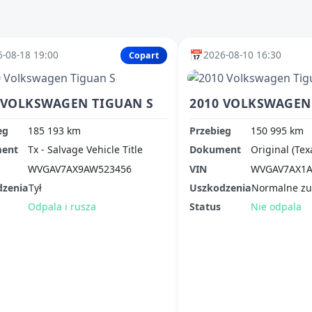
📅
-08-18 19:00
2026-08-10 16:30
Copart
 VOLKSWAGEN TIGUAN S
2010 VOLKSWAGEN
eg
185 193 km
Przebieg
150 995 km
ent
Tx - Salvage Vehicle Title
Dokument
Original (Tex
WVGAV7AX9AW523456
VIN
WVGAV7AX1A
dzenia
Tył
Uszkodzenia
Normalne zu
Odpala i rusza
Status
Nie odpala