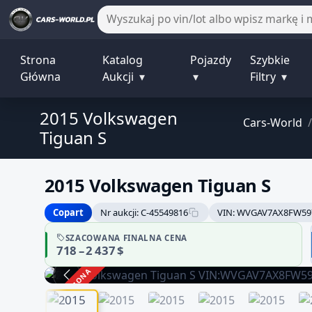
Strona
Katalog
Pojazdy
Szybkie
Główna
Aukcji
▾
▾
Filtry
▾
2015 Volkswagen
Cars-World
/
Tiguan S
2015 Volkswagen Tiguan S
Copart
Nr aukcji: C-45549816
VIN: WVGAV7AX8FW59
SZACOWANA FINALNA CENA
718 – 2 437 $
ZAKOŃCZONA