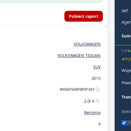
VAT
Pobierz raport
Agen
Suma
VOLKSWAGEN
TR
VOLKSWAGEN TIGUAN
Wyb
SUV
Woj
2015
Powi
WVGAV7AX8FW597183
Tran
2.0l 4
INNE
Benzyna
4