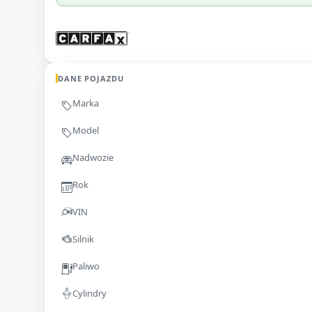
DANE POJAZDU
Marka
Model
Nadwozie
Rok
VIN
Silnik
Paliwo
Cylindry