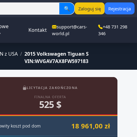
🔍
Zaloguj się
Rejestracja
owe
support@cars-
+48 731 298
Kontakt
▾
world.pl
346
N z USA
/
2015 Volkswagen Tiguan S
VIN:WVGAV7AX8FW597183
LICYTACJA ZAKOŃCZONA
FINALNA OFERTA
525 $
18 961,00 zł
owity koszt pod dom