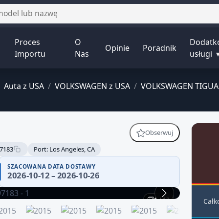
Proces
O
Dodatk
Opinie
Poradnik
Importu
Nas
usługi
Auta z USA
/
VOLKSWAGEN z USA
/
VOLKSWAGEN TIGUA
Obserwuj
7183
Port: Los Angeles, CA
SZACOWANA DATA DOSTAWY
2026-10-12 – 2026-10-26
1 / 12
Całk