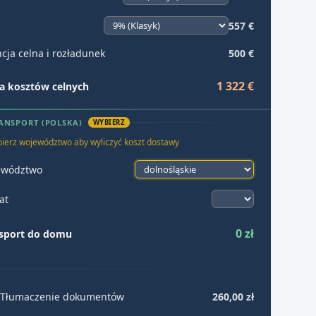
557 €
cja celna i rozładunek
500 €
1 322 €
 kosztów celnych
ANSPORT (POLSKA)
WYBIERZ
ierz województwo aby wyliczyć koszt dostawy
ewództwo
at
0 zł
sport do domu
Tłumaczenie dokumentów
260,00 zł