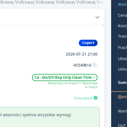
KO
Cena
Kosz
Tran
Copart
Frac
2026-07-21 21:00
Ubez
45549816
Usłu
Ca - Dis/Dlr/Exp Only Clean Title
Suma
Akceptacja na eksport / Rejestracja
w Polsce
KO
insurance
Wart
ł własności spełnia wszystkie wymogi
CŁO