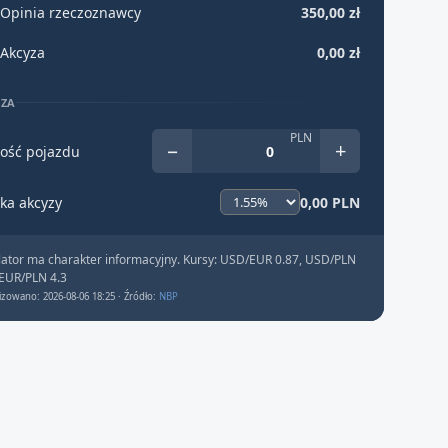
Opinia rzeczoznawcy
350,00 zł
Akcyza
0,00 zł
YZA
PLN
−
+
ość pojazdu
ka akcyzy
0,00 PLN
lator ma charakter informacyjny. Kursy: USD/EUR 0.87, USD/PLN
 EUR/PLN 4.3
izowano: 2026-08-06 18:25 · Źródło:
NBP