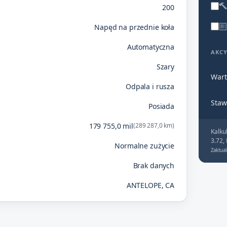
200
Napęd na przednie koła
Automatyczna
AKC
Szary
Wart
Odpala i rusza
Staw
Posiada
179 755,0 mil
(289 287,0 km)
Kalku
3.72,
Normalne zużycie
Zaktual
Brak danych
ANTELOPE, CA