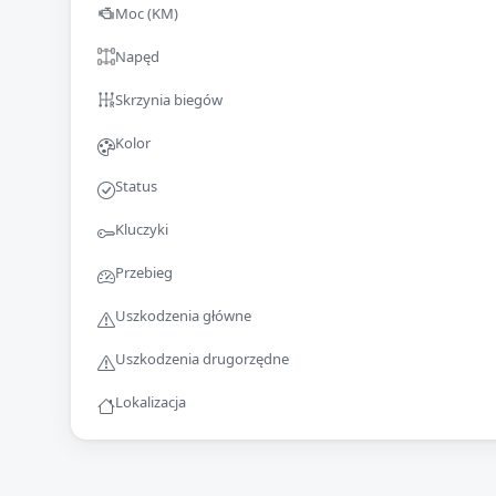
Moc (KM)
Napęd
Skrzynia biegów
Kolor
Status
Kluczyki
Przebieg
Uszkodzenia główne
Uszkodzenia drugorzędne
Lokalizacja