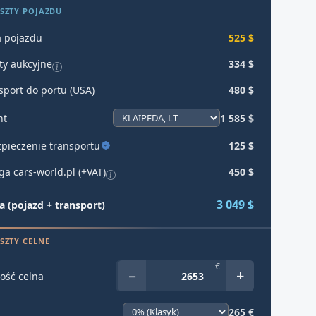
SZTY POJAZDU
 pojazdu
525 $
ty aukcyjne
334 $
sport do portu (USA)
480 $
ht
1 585 $
pieczenie transportu
125 $
ga cars-world.pl (+VAT)
450 $
3 049 $
 (pojazd + transport)
SZTY CELNE
€
−
+
ość celna
265 €